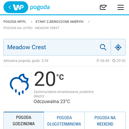
Trwa ładowanie
POLSKA
POGODA WP.PL
STANY ZJEDNOCZONE AMERYKI
POGODA NA JUTRO - MEADOW CREST
EUROPA
ŚWIAT
Aktualna pogoda, godz.
3:54
06:40
20:30
JAKOŚĆ POWIETRZA
20
Zachmurzenie umiarkowane, przelotny
deszcz
Odczuwalna 23°C
POGODA
POGODA
POGODA NA
GODZINOWA
DŁUGOTERMINOWA
WEEKEND