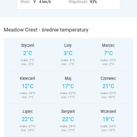
Wiatr:
4 km/h
Wilgotność:
93%
Meadow Crest - średnie temperatury
Styczeń
Luty
Marzec
2°C
3°C
7°C
maks. 7°C
maks. 8°C
maks. 13°C
min. -2°C
min. -1°C
min. 2°C
Kwiecień
Maj
Czerwiec
12°C
17°C
21°C
maks. 18°C
maks. 22°C
maks. 25°C
min. 7°C
min. 11°C
min. 16°C
Lipiec
Sierpień
Wrzesień
22°C
22°C
19°C
maks. 27°C
maks. 26°C
maks. 24°C
min. 18°C
min. 17°C
min. 14°C