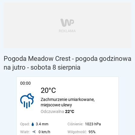
Pogoda Meadow Crest - pogoda godzinowa
na jutro
- sobota 8 sierpnia
00:00
20°C
Zachmurzenie umiarkowane,
miejscowe ulewy
Odczuwalna
22°C
Opad:
3.4 mm
Ciśnienie:
1023 hPa
Wiatr:
0 km/h
Wilgotność:
95%