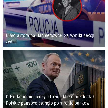
Ciało aktora na Bachledówce. Są wyniki sekcji
zwłok
Odsetki od pieniędzy, których klient nie dostał.
Polskie państwo stanęło po stronie banków