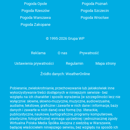
Pogoda Opole
Pogoda Poznań
Pogoda Rzeszów
Pogoda Szczecin
Pogoda Warszawa
Pogoda Wrocław
Pogoda Zakopane
© 1995-2026 Grupa WP
Reklama
O nas
Prywatność
Ustawienia prywatności
Regulamin
Mapa strony
Źródło danych: WeatherOnline
Pobieranie, zwielokrotnianie, przechowywanie lub jakiekolwiek inne
wykorzystywanie treści dostępnych w niniejszym serwisie - bez
względu na ich charakter i sposób wyrażenia (w szczególności lecz nie
wyłącznie: słowne, słowno-muzyczne, muzyczne, audiowizualne,
audialne, tekstowe, graficzne i zawarte w nich dane i informacje, bazy
danych i zawarte w nich dane) oraz formę (np. literackie,
publicystyczne, naukowe, kartograficzne, programy komputerowe,
plastyczne, fotograficzne) wymaga uprzedniej i jednoznacznej zgody
Wirtualna Polska Media Spółka Akcyjna z siedzibą w Warszawie,
będącej właścicielem niniejszego serwisu, bez względu na sposób ich