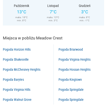
Październik
Listopad
Grudzień
13°C
7°C
3°C
maks. 18°C
maks. 13°C
maks. 8°C
min. 8°C
min. 3°C
min. -1°C
Miejsca w pobliżu Meadow Crest
Pogoda Horizon Hills
Pogoda Briarwood
Pogoda Shakesville
Pogoda Virginia Heights
Pogoda McChesney Heights
Pogoda Hossan Heights
Pogoda Barytes
Pogoda Kingtown
Pogoda Virginia Hills
Pogoda Springdale
Pogoda Walnut Grove
Pogoda Springdale