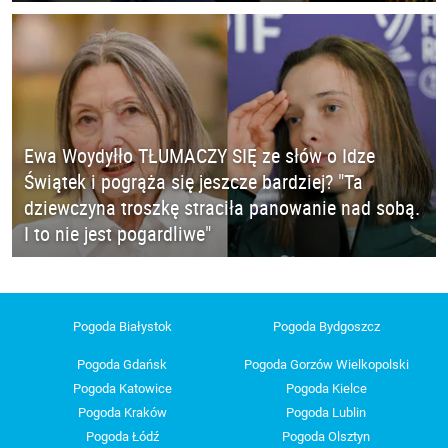
Ewa Woydyłło TŁUMACZY SIĘ ze słów o Idze
Świątek i pogrąża się jeszcze bardziej? "Ta
dziewczyna troszkę straciła panowanie nad sobą.
I to nie jest pogardliwe"
Pogoda Białystok
Pogoda Bydgoszcz
Pogoda Gdańsk
Pogoda Gorzów Wielkopolski
Pogoda Katowice
Pogoda Kielce
Pogoda Kraków
Pogoda Lublin
Pogoda Łódź
Pogoda Olsztyn