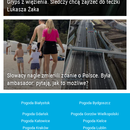
Gryps z więzienia. Śledczy chcą zajrzeć do teczki
Łukasza Żaka
Słowacy nagle zmienili zdanie o Polsce. Była
ambasador: pytają, jak to możliwe?
Pogoda Białystok
Pogoda Bydgoszcz
Pogoda Gdańsk
Pogoda Gorzów Wielkopolski
Pogoda Katowice
Pogoda Kielce
Pogoda Kraków
Pogoda Lublin