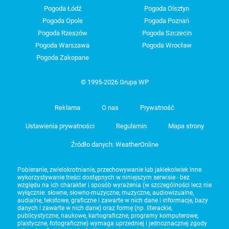
Pogoda Łódź
Pogoda Olsztyn
Pogoda Opole
Pogoda Poznań
Pogoda Rzeszów
Pogoda Szczecin
Pogoda Warszawa
Pogoda Wrocław
Pogoda Zakopane
© 1995-2026 Grupa WP
Reklama
O nas
Prywatność
Ustawienia prywatności
Regulamin
Mapa strony
Źródło danych: WeatherOnline
Pobieranie, zwielokrotnianie, przechowywanie lub jakiekolwiek inne
wykorzystywanie treści dostępnych w niniejszym serwisie - bez
względu na ich charakter i sposób wyrażenia (w szczególności lecz nie
wyłącznie: słowne, słowno-muzyczne, muzyczne, audiowizualne,
audialne, tekstowe, graficzne i zawarte w nich dane i informacje, bazy
danych i zawarte w nich dane) oraz formę (np. literackie,
publicystyczne, naukowe, kartograficzne, programy komputerowe,
plastyczne, fotograficzne) wymaga uprzedniej i jednoznacznej zgody