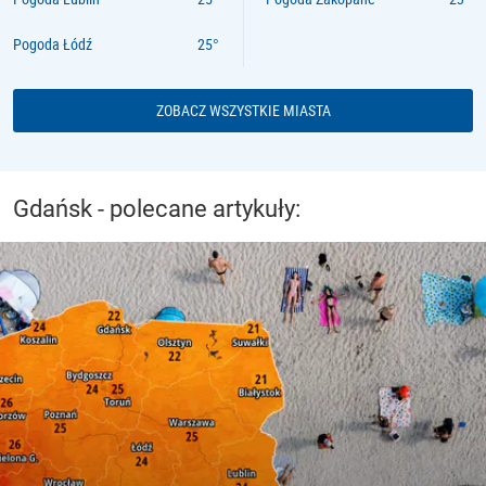
Pogoda Łódź
ZOBACZ WSZYSTKIE MIASTA
Gdańsk - polecane artykuły: