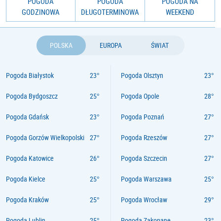
POGODA
POGODA
POGODA NA
GODZINOWA
DŁUGOTERMINOWA
WEEKEND
POLSKA
EUROPA
ŚWIAT
Pogoda Białystok
Pogoda Olsztyn
Pogoda Bydgoszcz
Pogoda Opole
Pogoda Gdańsk
Pogoda Poznań
Pogoda Gorzów Wielkopolski
Pogoda Rzeszów
Pogoda Katowice
Pogoda Szczecin
Pogoda Kielce
Pogoda Warszawa
Pogoda Kraków
Pogoda Wrocław
Pogoda Lublin
Pogoda Zakopane