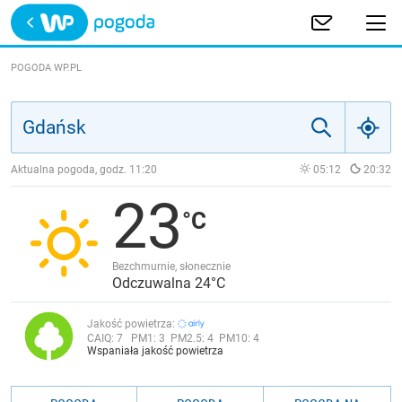
Trwa ładowanie
POLSKA
POGODA WP.PL
EUROPA
ŚWIAT
Aktualna pogoda, godz.
11:20
05:12
20:32
23
JAKOŚĆ POWIETRZA
Bezchmurnie, słonecznie
Odczuwalna 24°C
Jakość powietrza:
CAIQ:
7
PM1:
3
PM2.5:
4
PM10:
4
Wspaniała jakość powietrza