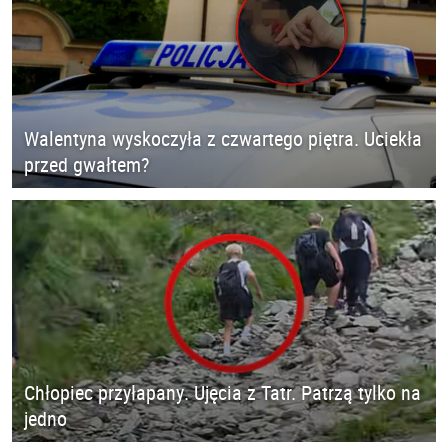
Walentyna wyskoczyła z czwartego piętra. Uciekła
przed gwałtem?
Chłopiec przyłapany. Ujęcia z Tatr. Patrzą tylko na
jedno