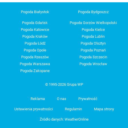
Pogoda Białystok
Pogoda Bydgoszcz
Pogoda Gdańsk
Pogoda Gorzów Wielkopolski
Pogoda Katowice
Pogoda Kielce
Pogoda Kraków
Pogoda Lublin
Pogoda Łódź
Pogoda Olsztyn
Pogoda Opole
Pogoda Poznań
Pogoda Rzeszów
Pogoda Szczecin
Pogoda Warszawa
Pogoda Wrocław
Pogoda Zakopane
© 1995-2026 Grupa WP
Reklama
O nas
Prywatność
Ustawienia prywatności
Regulamin
Mapa strony
Źródło danych: WeatherOnline