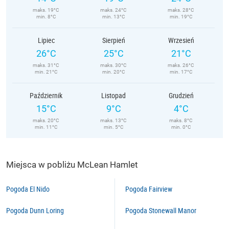
maks. 19°C
maks. 24°C
maks. 28°C
min. 8°C
min. 13°C
min. 19°C
Lipiec
Sierpień
Wrzesień
26°C
25°C
21°C
maks. 31°C
maks. 30°C
maks. 26°C
min. 21°C
min. 20°C
min. 17°C
Październik
Listopad
Grudzień
15°C
9°C
4°C
maks. 20°C
maks. 13°C
maks. 8°C
min. 11°C
min. 5°C
min. 0°C
Miejsca w pobliżu McLean Hamlet
Pogoda El Nido
Pogoda Fairview
Pogoda Dunn Loring
Pogoda Stonewall Manor