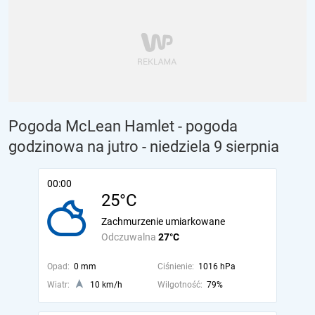
Pogoda McLean Hamlet - pogoda
godzinowa na jutro
- niedziela 9 sierpnia
00:00
25°C
Zachmurzenie umiarkowane
Odczuwalna
27°C
Opad:
0 mm
Ciśnienie:
1016 hPa
Wiatr:
10 km/h
Wilgotność:
79%