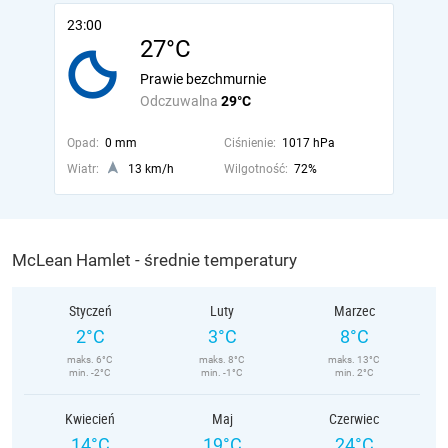
23:00
27°C
Prawie bezchmurnie
Odczuwalna
29°C
Opad:
0 mm
Ciśnienie:
1017 hPa
Wiatr:
13 km/h
Wilgotność:
72%
McLean Hamlet - średnie temperatury
Styczeń
Luty
Marzec
2°C
3°C
8°C
maks. 6°C
maks. 8°C
maks. 13°C
min. -2°C
min. -1°C
min. 2°C
Kwiecień
Maj
Czerwiec
14°C
19°C
24°C