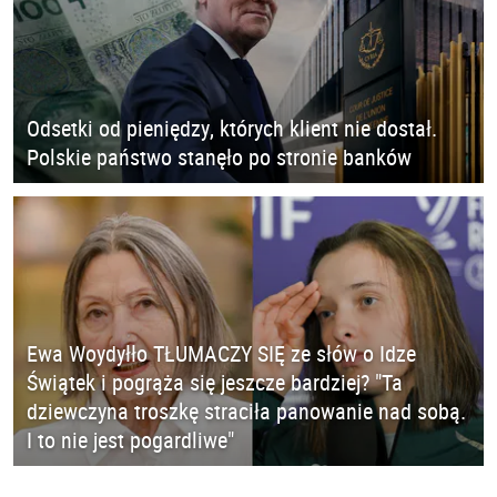
Odsetki od pieniędzy, których klient nie dostał.
Polskie państwo stanęło po stronie banków
Ewa Woydyłło TŁUMACZY SIĘ ze słów o Idze
Świątek i pogrąża się jeszcze bardziej? "Ta
dziewczyna troszkę straciła panowanie nad sobą.
I to nie jest pogardliwe"