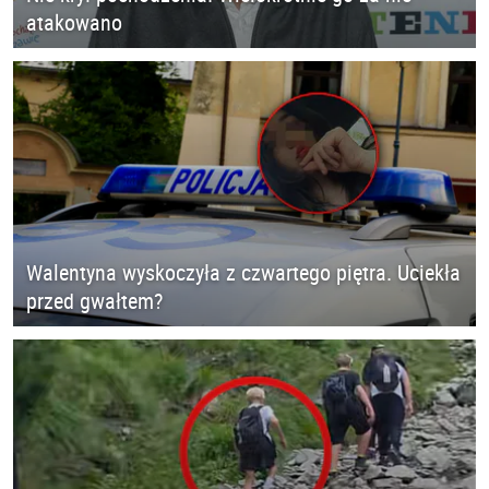
atakowano
Walentyna wyskoczyła z czwartego piętra. Uciekła
przed gwałtem?