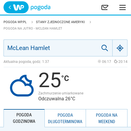
Trwa ładowanie
POLSKA
POGODA WP.PL
STANY ZJEDNOCZONE AMERYKI
POGODA NA JUTRO - MCLEAN HAMLET
EUROPA
ŚWIAT
Aktualna pogoda, godz.
1:37
06:17
20:14
JAKOŚĆ POWIETRZA
25
Zachmurzenie umiarkowane
Odczuwalna 26°C
POGODA
POGODA
POGODA NA
GODZINOWA
DŁUGOTERMINOWA
WEEKEND