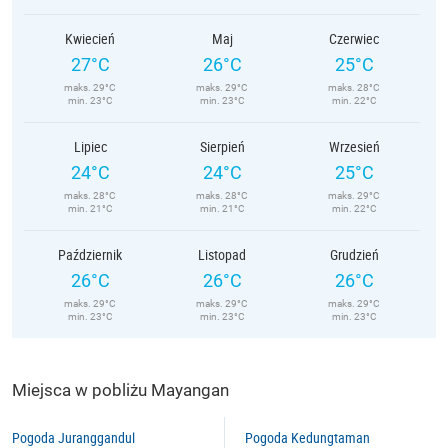
Kwiecień
Maj
Czerwiec
27°C
26°C
25°C
maks. 29°C
maks. 29°C
maks. 28°C
min. 23°C
min. 23°C
min. 22°C
Lipiec
Sierpień
Wrzesień
24°C
24°C
25°C
maks. 28°C
maks. 28°C
maks. 29°C
min. 21°C
min. 21°C
min. 22°C
Październik
Listopad
Grudzień
26°C
26°C
26°C
maks. 29°C
maks. 29°C
maks. 29°C
min. 23°C
min. 23°C
min. 23°C
Miejsca w pobliżu Mayangan
Pogoda Juranggandul
Pogoda Kedungtaman