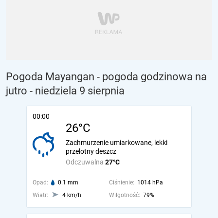
Pogoda Mayangan - pogoda godzinowa na
jutro
- niedziela 9 sierpnia
00:00
26°C
Zachmurzenie umiarkowane, lekki
przelotny deszcz
Odczuwalna
27°C
Opad:
0.1 mm
Ciśnienie:
1014 hPa
Wiatr:
4 km/h
Wilgotność:
79%