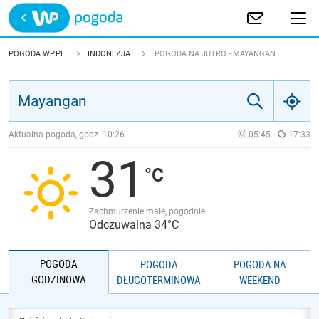
Trwa ładowanie
POLSKA
POGODA WP.PL
INDONEZJA
POGODA NA JUTRO - MAYANGAN
EUROPA
ŚWIAT
Aktualna pogoda, godz.
10:26
05:45
17:33
31
JAKOŚĆ POWIETRZA
Zachmurzenie małe, pogodnie
Odczuwalna 34°C
POGODA
POGODA
POGODA NA
GODZINOWA
DŁUGOTERMINOWA
WEEKEND