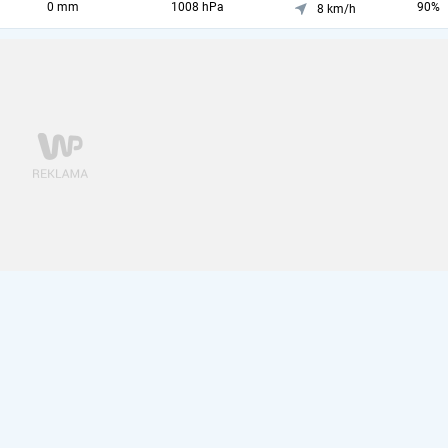
0 mm
1008 hPa
90%
8 km/h