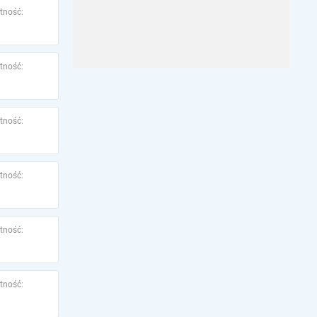
tność:
tność:
tność:
tność:
tność:
tność: