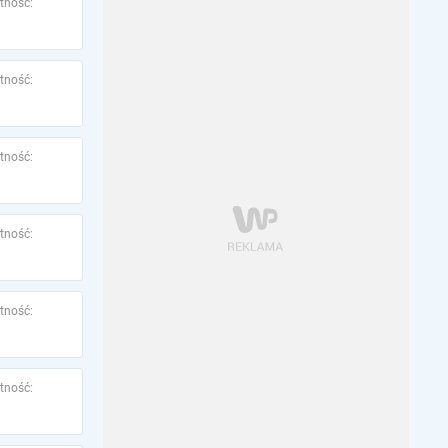
tność:
tność:
tność:
tność:
tność:
tność: