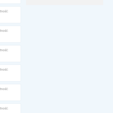
tność:
tność:
tność:
tność:
tność:
tność: