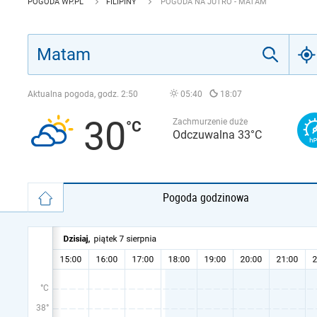
POGODA WP.PL
FILIPINY
POGODA NA JUTRO - MATAM
Aktualna pogoda, godz.
2:50
05:40
18:07
30
Zachmurzenie duże
Odczuwalna 33°C
Pogoda godzinowa
°C
38°