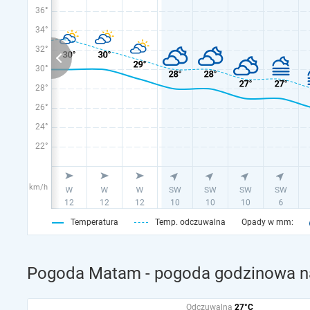
36°
34°
32°
30°
28°
26°
24°
22°
km/h
Temperatura
Temp. odczuwalna
Opady w mm:
Pogoda Matam - pogoda godzinowa na
Odczuwalna
27°C