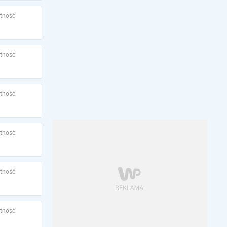
tność:
tność:
tność:
tność:
tność:
tność: