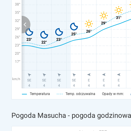
38°
35°
32°
29°
26°
23°
20°
17°
km/h
Temperatura
Temp. odczuwalna
Opady w mm:
Pogoda Masucha - pogoda godzinowa 