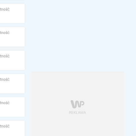
tność:
tność:
tność:
tność:
tność:
tność: