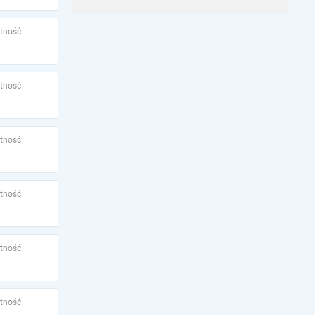
tność:
tność:
tność:
tność:
tność:
tność: