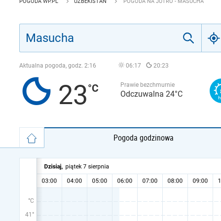
POGODA WP.PL
UZBEKISTAN
POGODA NA JUTRO - MASUCHA
Aktualna pogoda, godz.
2:16
06:17
20:23
23
Prawie bezchmurnie
Odczuwalna 24°C
Pogoda godzinowa
°C
41°