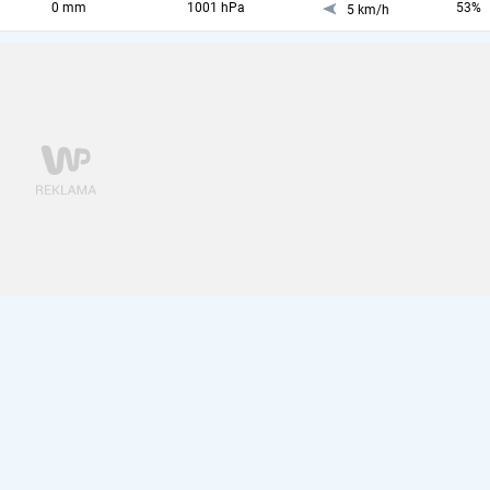
0 mm
1001 hPa
53%
5 km/h