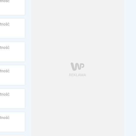
tność:
tność:
tność:
tność:
tność:
tność: