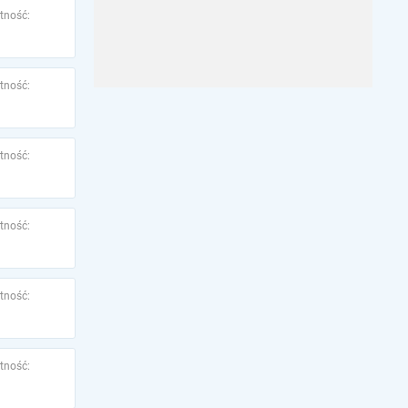
tność:
tność:
tność:
tność:
tność:
tność: