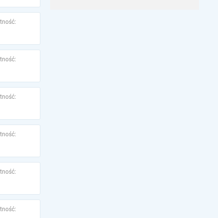
tność:
tność:
tność:
tność:
tność:
tność: