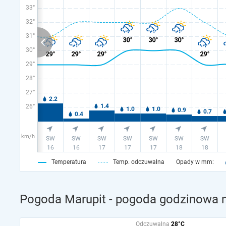
33°
32°
31°
30°
29°
28°
27°
26°
km/h
Temperatura
Temp. odczuwalna
Opady w mm:
Pogoda Marupit - pogoda godzinowa n
Odczuwalna
28°C