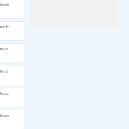
tność:
tność:
tność:
tność:
tność:
tność: