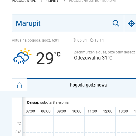
POGODA WP.PL
FILIPINY
POGODA NA JUTRO - MARUPIT
Aktualna pogoda, godz.
6:01
05:34
18:14
29
Zachmurzenie duże, przelotny deszcz
Odczuwalna 31°C
Pogoda godzinowa
°C
34°