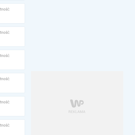
tność:
tność:
tność:
tność:
tność:
tność: