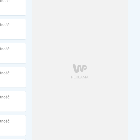
tność:
tność:
tność:
tność:
tność:
tność: