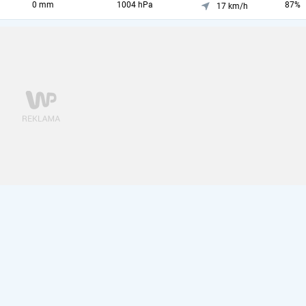
0 mm
1004 hPa
87%
17 km/h