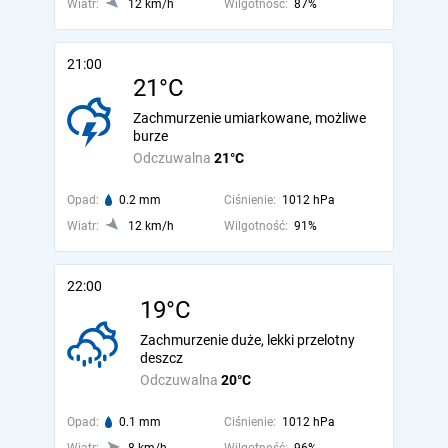
Wiatr:
12 km/h
Wilgotność:
87%
21:00
21°C
Zachmurzenie umiarkowane, możliwe
burze
Odczuwalna
21°C
Opad:
0.2 mm
Ciśnienie:
1012 hPa
Wiatr:
12 km/h
Wilgotność:
91%
22:00
19°C
Zachmurzenie duże, lekki przelotny
deszcz
Odczuwalna
20°C
Opad:
0.1 mm
Ciśnienie:
1012 hPa