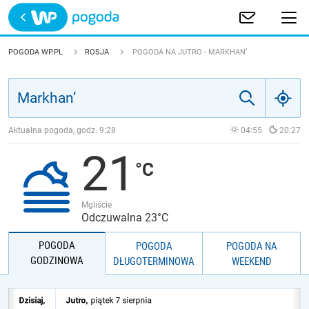
Trwa ładowanie
POLSKA
POGODA WP.PL
ROSJA
POGODA NA JUTRO - MARKHAN’
EUROPA
ŚWIAT
Aktualna pogoda, godz.
9:28
04:55
20:27
21
JAKOŚĆ POWIETRZA
Mgliście
Odczuwalna 23°C
POGODA
POGODA
POGODA NA
GODZINOWA
DŁUGOTERMINOWA
WEEKEND