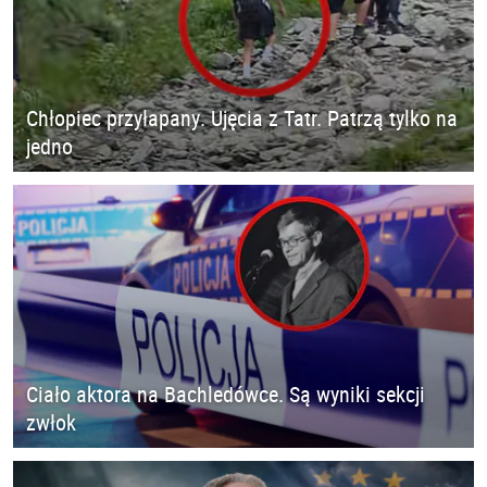
Chłopiec przyłapany. Ujęcia z Tatr. Patrzą tylko na
jedno
Ciało aktora na Bachledówce. Są wyniki sekcji
zwłok