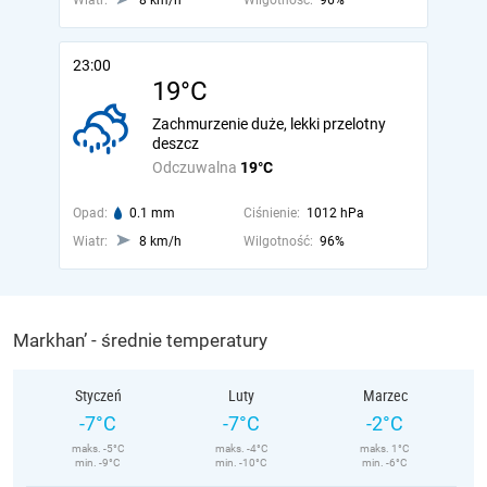
Wiatr:
8 km/h
Wilgotność:
96%
23:00
19°C
Zachmurzenie duże, lekki przelotny
deszcz
Odczuwalna
19°C
Opad:
0.1 mm
Ciśnienie:
1012 hPa
Wiatr:
8 km/h
Wilgotność:
96%
Markhan’ - średnie temperatury
Styczeń
Luty
Marzec
-7°C
-7°C
-2°C
maks. -5°C
maks. -4°C
maks. 1°C
min. -9°C
min. -10°C
min. -6°C