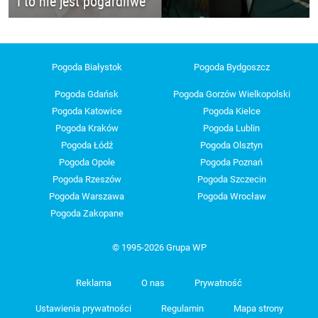
I to nie jest pogardliwe"
Pogoda Białystok
Pogoda Bydgoszcz
Pogoda Gdańsk
Pogoda Gorzów Wielkopolski
Pogoda Katowice
Pogoda Kielce
Pogoda Kraków
Pogoda Lublin
Pogoda Łódź
Pogoda Olsztyn
Pogoda Opole
Pogoda Poznań
Pogoda Rzeszów
Pogoda Szczecin
Pogoda Warszawa
Pogoda Wrocław
Pogoda Zakopane
© 1995-2026 Grupa WP
Reklama
O nas
Prywatność
Ustawienia prywatności
Regulamin
Mapa strony