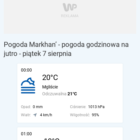
Pogoda Markhan’ - pogoda godzinowa na
jutro
- piątek 7 sierpnia
00:00
20°C
Mgliście
Odczuwalna
21°C
Opad:
0 mm
Ciśnienie:
1013 hPa
Wiatr:
4 km/h
Wilgotność:
95%
01:00