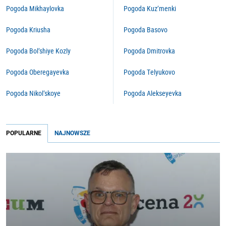
Pogoda Mikhaylovka
Pogoda Kuz’menki
Pogoda Kriusha
Pogoda Basovo
Pogoda Bol’shiye Kozly
Pogoda Dmitrovka
Pogoda Oberegayevka
Pogoda Telyukovo
Pogoda Nikol’skoye
Pogoda Alekseyevka
POPULARNE
NAJNOWSZE