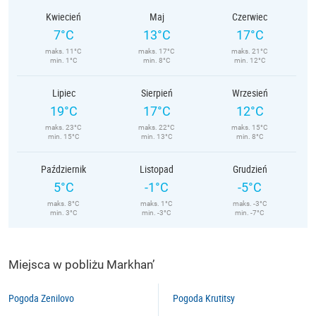
Kwiecień
Maj
Czerwiec
7°C
13°C
17°C
maks. 11°C
maks. 17°C
maks. 21°C
min. 1°C
min. 8°C
min. 12°C
Lipiec
Sierpień
Wrzesień
19°C
17°C
12°C
maks. 23°C
maks. 22°C
maks. 15°C
min. 15°C
min. 13°C
min. 8°C
Październik
Listopad
Grudzień
5°C
-1°C
-5°C
maks. 8°C
maks. 1°C
maks. -3°C
min. 3°C
min. -3°C
min. -7°C
Miejsca w pobliżu Markhan’
Pogoda Zenilovo
Pogoda Krutitsy