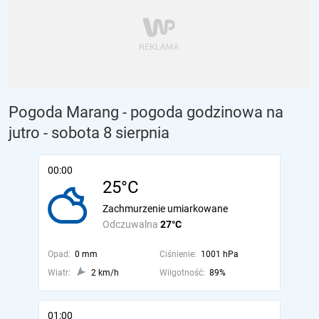
Pogoda Marang - pogoda godzinowa na
jutro
- sobota 8 sierpnia
00:00
25°C
Zachmurzenie umiarkowane
Odczuwalna
27°C
Opad:
0 mm
Ciśnienie:
1001 hPa
Wiatr:
2 km/h
Wilgotność:
89%
01:00