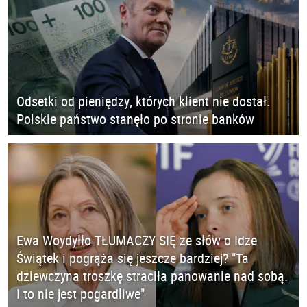
Odsetki od pieniędzy, których klient nie dostał.
Polskie państwo stanęło po stronie banków
Ewa Woydyłło TŁUMACZY SIĘ ze słów o Idze
Świątek i pogrąża się jeszcze bardziej? "Ta
dziewczyna troszkę straciła panowanie nad sobą.
I to nie jest pogardliwe"