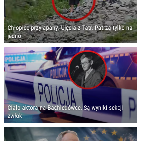
Chłopiec przyłapany. Ujęcia z Tatr. Patrzą tylko na
jedno
Ciało aktora na Bachledówce. Są wyniki sekcji
zwłok