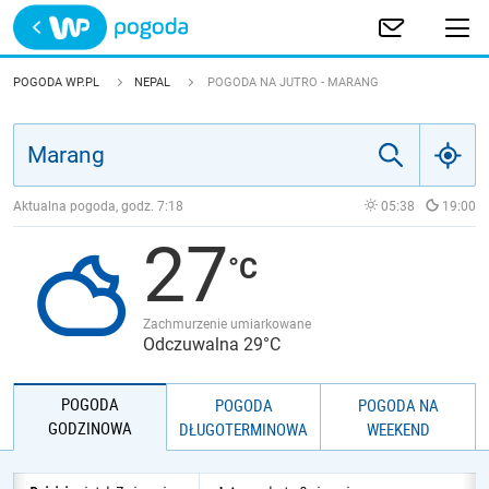
Trwa ładowanie
POLSKA
POGODA WP.PL
NEPAL
POGODA NA JUTRO - MARANG
EUROPA
ŚWIAT
Aktualna pogoda, godz.
7:18
05:38
19:00
27
JAKOŚĆ POWIETRZA
Zachmurzenie umiarkowane
Odczuwalna 29°C
POGODA
POGODA
POGODA NA
GODZINOWA
DŁUGOTERMINOWA
WEEKEND