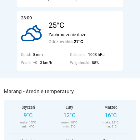
23:00
25°C
Zachmurzenie duże
Odczuwalna
27°C
Opad:
0 mm
Ciśnienie:
1003 hPa
Wiatr:
3 km/h
Wilgotność:
88%
Marang - średnie temperatury
Styczeń
Luty
Marzec
9°C
12°C
16°C
maks. 15°C
maks. 18°C
maks. 22°C
min. 4°C
min. 5°C
min. 9°C