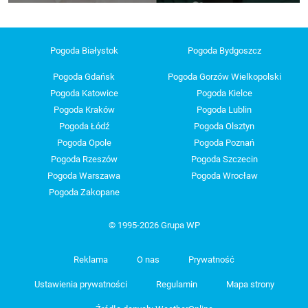
Pogoda Białystok
Pogoda Bydgoszcz
Pogoda Gdańsk
Pogoda Gorzów Wielkopolski
Pogoda Katowice
Pogoda Kielce
Pogoda Kraków
Pogoda Lublin
Pogoda Łódź
Pogoda Olsztyn
Pogoda Opole
Pogoda Poznań
Pogoda Rzeszów
Pogoda Szczecin
Pogoda Warszawa
Pogoda Wrocław
Pogoda Zakopane
© 1995-2026 Grupa WP
Reklama
O nas
Prywatność
Ustawienia prywatności
Regulamin
Mapa strony