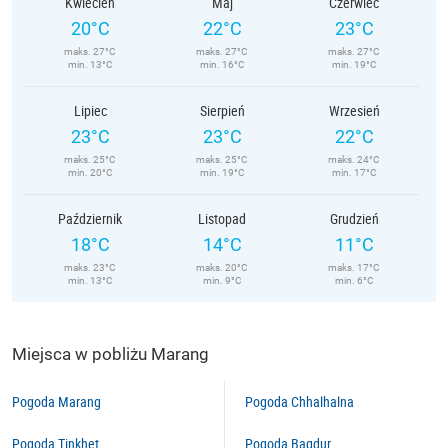
Kwiecień
Maj
Czerwiec
20°C
22°C
23°C
maks. 27°C
maks. 27°C
maks. 27°C
min. 13°C
min. 16°C
min. 19°C
Lipiec
Sierpień
Wrzesień
23°C
23°C
22°C
maks. 25°C
maks. 25°C
maks. 24°C
min. 20°C
min. 19°C
min. 17°C
Październik
Listopad
Grudzień
18°C
14°C
11°C
maks. 23°C
maks. 20°C
maks. 17°C
min. 13°C
min. 9°C
min. 6°C
Miejsca w pobliżu Marang
Pogoda Marang
Pogoda Chhalhalna
Pogoda Tinkhet
Pogoda Bagdur