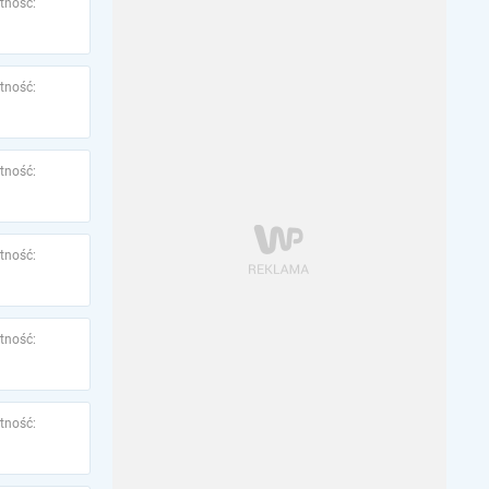
tność:
tność:
tność:
tność:
tność:
tność: