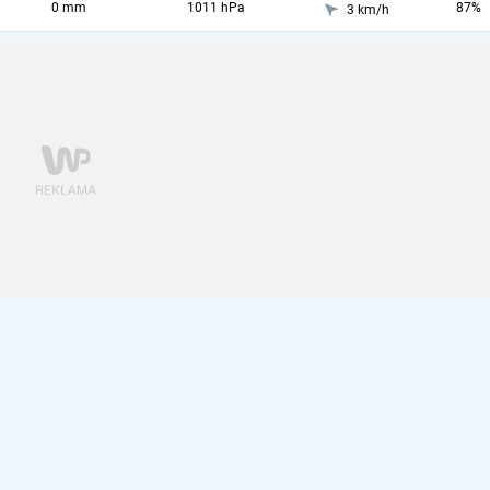
0 mm
1011 hPa
87%
3 km/h