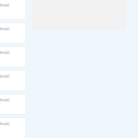
tność:
tność:
tność:
tność:
tność:
tność: