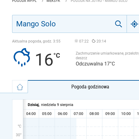
POGODA WP.PL
MEKSYK
POGODA NA JUTRO - MANGO SOLO
Aktualna pogoda, godz.
3:55
07:22
20:14
16
Zachmurzenie umiarkowane, przelotn
deszcz
Odczuwalna 17°C
Pogoda godzinowa
°C
30°