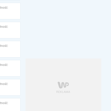
tność:
tność:
tność:
tność:
tność:
tność: