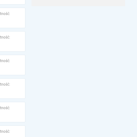
tność:
tność:
tność:
tność:
tność:
tność: