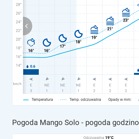
28°
26°
24°
22°
20°
18°
16°
14°
km/h
Temperatura
Temp. odczuwalna
Opady w mm:
Pogoda Mango Solo - pogoda godzino
Odczuwalna
19°C