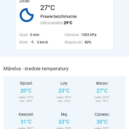
23:00
27°C
Prawie bezchmurnie
Odczuwalna
29°C
Opad:
0 mm
Ciśnienie:
1003 hPa
Wiatr:
3 km/h
Wilgotność:
80%
Māndva - średnie temperatury
Styczeń
Luty
Marzec
20°C
23°C
27°C
maks. 27°C
maks. 30°C
maks. 34°C
min. 14°C
min. 16°C
min. 19°C
Kwiecień
Maj
Czerwiec
31°C
33°C
30°C
maks. 38°C
maks. 39°C
maks. 35°C