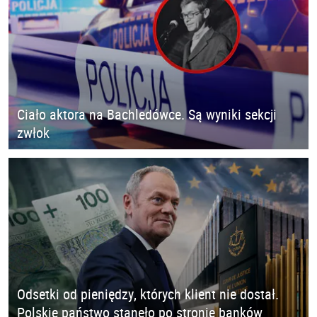
Ciało aktora na Bachledówce. Są wyniki sekcji
zwłok
Odsetki od pieniędzy, których klient nie dostał.
Polskie państwo stanęło po stronie banków