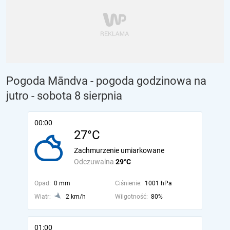
Pogoda Māndva - pogoda godzinowa na
jutro
- sobota 8 sierpnia
00:00
27°C
Zachmurzenie umiarkowane
Odczuwalna
29°C
Opad:
0 mm
Ciśnienie:
1001 hPa
Wiatr:
2 km/h
Wilgotność:
80%
01:00