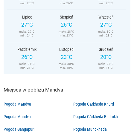
min. 23°C
min. 26°C
min. 26°C
Lipiec
Sierpień
Wrzesień
27°C
26°C
27°C
maks. 29°C
maks. 28°C
maks. 30°C
min. 24°C
min. 23°C
min. 23°C
Październik
Listopad
Grudzień
26°C
23°C
20°C
maks. 31°C
maks. 30°C
maks. 27°C
min. 21°C
min. 18°C
min. 15°C
Miejsca w pobliżu Māndva
Pogoda Māndva
Pogoda Gārkheda Khurd
Pogoda Mandva
Pogoda Gārkheda Budrukh
Pogoda Gangapuri
Pogoda Mundkheda