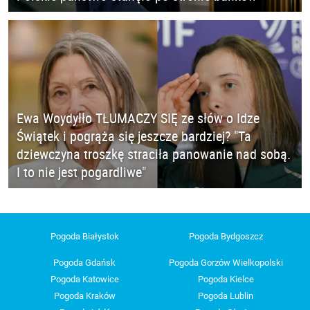
Ewa Woydyłło TŁUMACZY SIĘ ze słów o Idze
Świątek i pogrąża się jeszcze bardziej? "Ta
dziewczyna troszkę straciła panowanie nad sobą.
I to nie jest pogardliwe"
Pogoda Białystok
Pogoda Bydgoszcz
Pogoda Gdańsk
Pogoda Gorzów Wielkopolski
Pogoda Katowice
Pogoda Kielce
Pogoda Kraków
Pogoda Lublin