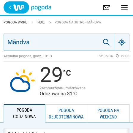
Trwa ładowanie
POLSKA
POGODA WP.PL
INDIE
POGODA NA JUTRO - MĀNDVA
EUROPA
ŚWIAT
Aktualna pogoda, godz.
10:13
06:04
19:03
29
JAKOŚĆ POWIETRZA
Zachmurzenie umiarkowane
Odczuwalna 31°C
POGODA
POGODA
POGODA NA
GODZINOWA
DŁUGOTERMINOWA
WEEKEND