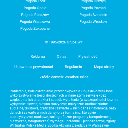
Pogoda Łódź
Pogoda Olsztyn
Pogoda Opole
Pogoda Poznań
Pogoda Rzeszów
Pogoda Szczecin
Pogoda Warszawa
Pogoda Wrocław
Pogoda Zakopane
© 1995-2026 Grupa WP
Reklama
O nas
Prywatność
Ustawienia prywatności
Regulamin
Mapa strony
Źródło danych: WeatherOnline
Pobieranie, zwielokrotnianie, przechowywanie lub jakiekolwiek inne
wykorzystywanie treści dostępnych w niniejszym serwisie - bez
względu na ich charakter i sposób wyrażenia (w szczególności lecz nie
wyłącznie: słowne, słowno-muzyczne, muzyczne, audiowizualne,
audialne, tekstowe, graficzne i zawarte w nich dane i informacje, bazy
danych i zawarte w nich dane) oraz formę (np. literackie,
publicystyczne, naukowe, kartograficzne, programy komputerowe,
plastyczne, fotograficzne) wymaga uprzedniej i jednoznacznej zgody
Wirtualna Polska Media Spółka Akcyjna z siedzibą w Warszawie,