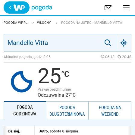
Trwa ładowanie
POLSKA
POGODA WP.PL
WŁOCHY
POGODA NA JUTRO - MANDELLO VITTA
EUROPA
ŚWIAT
Aktualna pogoda, godz.
8:05
06:18
20:48
25
JAKOŚĆ POWIETRZA
Prawie bezchmurnie
Odczuwalna 27°C
POGODA
POGODA
POGODA NA
GODZINOWA
DŁUGOTERMINOWA
WEEKEND