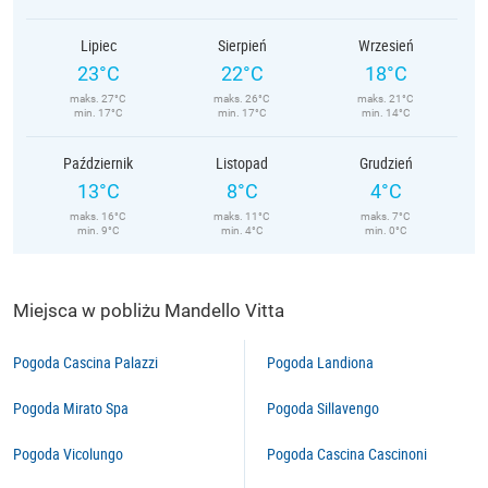
Lipiec
Sierpień
Wrzesień
23°C
22°C
18°C
maks. 27°C
maks. 26°C
maks. 21°C
min. 17°C
min. 17°C
min. 14°C
Październik
Listopad
Grudzień
13°C
8°C
4°C
maks. 16°C
maks. 11°C
maks. 7°C
min. 9°C
min. 4°C
min. 0°C
Miejsca w pobliżu Mandello Vitta
Pogoda Cascina Palazzi
Pogoda Landiona
Pogoda Mirato Spa
Pogoda Sillavengo
Pogoda Vicolungo
Pogoda Cascina Cascinoni