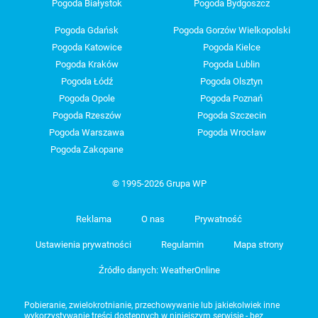
Pogoda Białystok
Pogoda Bydgoszcz
Pogoda Gdańsk
Pogoda Gorzów Wielkopolski
Pogoda Katowice
Pogoda Kielce
Pogoda Kraków
Pogoda Lublin
Pogoda Łódź
Pogoda Olsztyn
Pogoda Opole
Pogoda Poznań
Pogoda Rzeszów
Pogoda Szczecin
Pogoda Warszawa
Pogoda Wrocław
Pogoda Zakopane
© 1995-2026 Grupa WP
Reklama
O nas
Prywatność
Ustawienia prywatności
Regulamin
Mapa strony
Źródło danych: WeatherOnline
Pobieranie, zwielokrotnianie, przechowywanie lub jakiekolwiek inne
wykorzystywanie treści dostępnych w niniejszym serwisie - bez