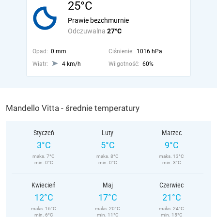
25°C
Prawie bezchmurnie
Odczuwalna
27°C
Opad:
0 mm
Ciśnienie:
1016 hPa
Wiatr:
4 km/h
Wilgotność:
60%
Mandello Vitta - średnie temperatury
Styczeń
Luty
Marzec
3°C
5°C
9°C
maks. 7°C
maks. 8°C
maks. 13°C
min. 0°C
min. 0°C
min. 3°C
Kwiecień
Maj
Czerwiec
12°C
17°C
21°C
maks. 16°C
maks. 20°C
maks. 24°C
min. 6°C
min. 11°C
min. 15°C