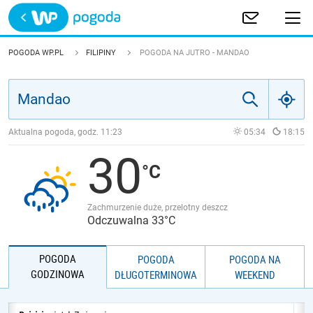
Trwa ładowanie
POLSKA
POGODA WP.PL
FILIPINY
POGODA NA JUTRO - MANDAO
EUROPA
ŚWIAT
Aktualna pogoda, godz.
11:23
05:34
18:15
30
JAKOŚĆ POWIETRZA
Zachmurzenie duże, przelotny deszcz
Odczuwalna 33°C
POGODA
POGODA
POGODA NA
GODZINOWA
DŁUGOTERMINOWA
WEEKEND