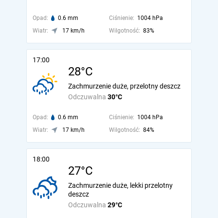
Opad:
0.6 mm
Ciśnienie:
1004 hPa
Wiatr:
17 km/h
Wilgotność:
83%
17:00
28°C
Zachmurzenie duże, przelotny deszcz
Odczuwalna
30°C
Opad:
0.6 mm
Ciśnienie:
1004 hPa
Wiatr:
17 km/h
Wilgotność:
84%
18:00
27°C
Zachmurzenie duże, lekki przelotny
deszcz
Odczuwalna
29°C