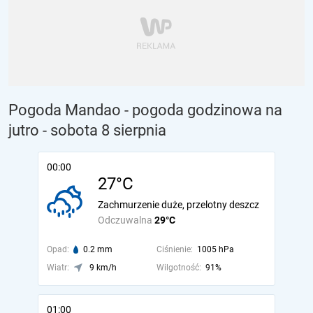
Pogoda Mandao - pogoda godzinowa na
jutro
- sobota 8 sierpnia
00:00
27°C
Zachmurzenie duże, przelotny deszcz
Odczuwalna
29°C
Opad:
0.2 mm
Ciśnienie:
1005 hPa
Wiatr:
9 km/h
Wilgotność:
91%
01:00