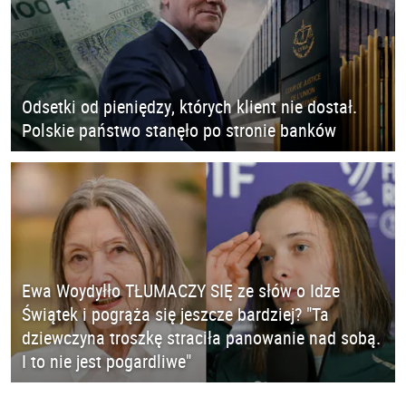
Odsetki od pieniędzy, których klient nie dostał.
Polskie państwo stanęło po stronie banków
Ewa Woydyłło TŁUMACZY SIĘ ze słów o Idze
Świątek i pogrąża się jeszcze bardziej? "Ta
dziewczyna troszkę straciła panowanie nad sobą.
I to nie jest pogardliwe"