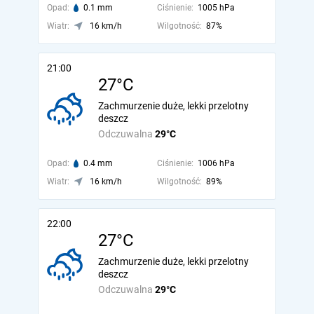
Opad:
0.1 mm
Ciśnienie:
1005 hPa
Wiatr:
16 km/h
Wilgotność:
87%
21:00
27°C
Zachmurzenie duże, lekki przelotny
deszcz
Odczuwalna
29°C
Opad:
0.4 mm
Ciśnienie:
1006 hPa
Wiatr:
16 km/h
Wilgotność:
89%
22:00
27°C
Zachmurzenie duże, lekki przelotny
deszcz
Odczuwalna
29°C