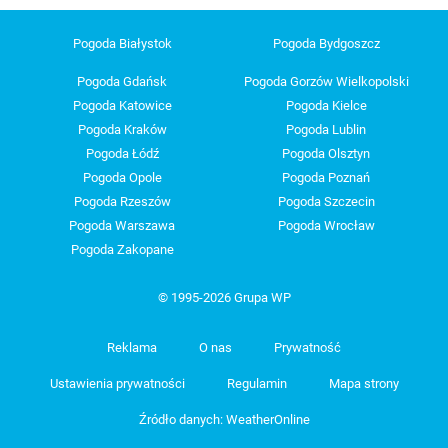
Pogoda Białystok
Pogoda Bydgoszcz
Pogoda Gdańsk
Pogoda Gorzów Wielkopolski
Pogoda Katowice
Pogoda Kielce
Pogoda Kraków
Pogoda Lublin
Pogoda Łódź
Pogoda Olsztyn
Pogoda Opole
Pogoda Poznań
Pogoda Rzeszów
Pogoda Szczecin
Pogoda Warszawa
Pogoda Wrocław
Pogoda Zakopane
© 1995-2026 Grupa WP
Reklama
O nas
Prywatność
Ustawienia prywatności
Regulamin
Mapa strony
Źródło danych: WeatherOnline