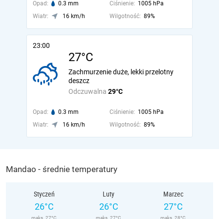
Opad:
0.3 mm
Ciśnienie:
1005 hPa
Wiatr:
16 km/h
Wilgotność:
89%
23:00
27°C
Zachmurzenie duże, lekki przelotny
deszcz
Odczuwalna
29°C
Opad:
0.3 mm
Ciśnienie:
1005 hPa
Wiatr:
16 km/h
Wilgotność:
89%
Mandao - średnie temperatury
Styczeń
Luty
Marzec
26°C
26°C
27°C
maks. 27°C
maks. 27°C
maks. 28°C