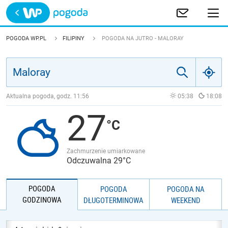
Trwa ładowanie
POLSKA
POGODA WP.PL
FILIPINY
POGODA NA JUTRO - MALORAY
EUROPA
ŚWIAT
Aktualna pogoda, godz.
11:56
05:38
18:08
27
JAKOŚĆ POWIETRZA
Zachmurzenie umiarkowane
Odczuwalna 29°C
POGODA
POGODA
POGODA NA
GODZINOWA
DŁUGOTERMINOWA
WEEKEND