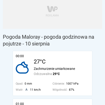
Pogoda Maloray - pogoda godzinowa na
pojutrze
- 10 sierpnia
00:00
27°C
Zachmurzenie umiarkowane
Odczuwalna
29°C
Opad:
0 mm
Ciśnienie:
1007 hPa
Wiatr:
11 km/h
Wilgotność:
87%
01:00