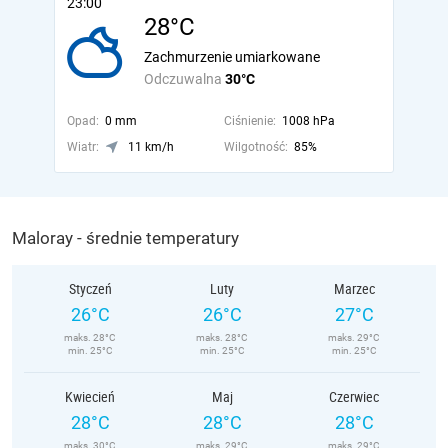
23:00
28°C
Zachmurzenie umiarkowane
Odczuwalna
30°C
Opad:
0 mm
Ciśnienie:
1008 hPa
Wiatr:
11 km/h
Wilgotność:
85%
Maloray - średnie temperatury
Styczeń
Luty
Marzec
26°C
26°C
27°C
maks. 28°C
maks. 28°C
maks. 29°C
min. 25°C
min. 25°C
min. 25°C
Kwiecień
Maj
Czerwiec
28°C
28°C
28°C
maks. 30°C
maks. 29°C
maks. 29°C