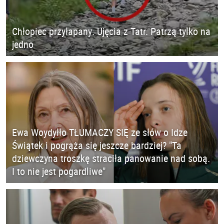
Chłopiec przyłapany. Ujęcia z Tatr. Patrzą tylko na
jedno
Ewa Woydyłło TŁUMACZY SIĘ ze słów o Idze
Świątek i pogrąża się jeszcze bardziej? "Ta
dziewczyna troszkę straciła panowanie nad sobą.
I to nie jest pogardliwe"