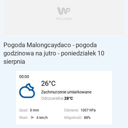
Pogoda Malongcaydaco - pogoda
godzinowa na jutro
- poniedziałek 10
sierpnia
00:00
26°C
Zachmurzenie umiarkowane
Odczuwalna
28°C
Opad:
0 mm
Ciśnienie:
1007 hPa
Wiatr:
6 km/h
Wilgotność:
88%