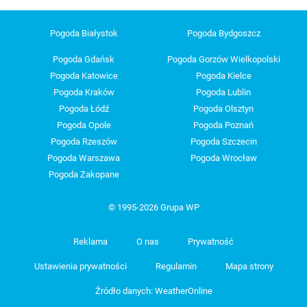
Pogoda Białystok
Pogoda Bydgoszcz
Pogoda Gdańsk
Pogoda Gorzów Wielkopolski
Pogoda Katowice
Pogoda Kielce
Pogoda Kraków
Pogoda Lublin
Pogoda Łódź
Pogoda Olsztyn
Pogoda Opole
Pogoda Poznań
Pogoda Rzeszów
Pogoda Szczecin
Pogoda Warszawa
Pogoda Wrocław
Pogoda Zakopane
© 1995-2026 Grupa WP
Reklama
O nas
Prywatność
Ustawienia prywatności
Regulamin
Mapa strony
Źródło danych: WeatherOnline