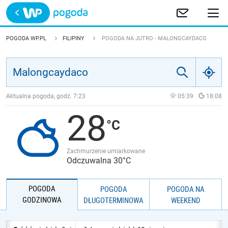
Trwa ładowanie
POLSKA
POGODA WP.PL
FILIPINY
POGODA NA JUTRO - MALONGCAYDACO
EUROPA
ŚWIAT
Aktualna pogoda, godz.
7:23
05:39
18:08
28
JAKOŚĆ POWIETRZA
Zachmurzenie umiarkowane
Odczuwalna 30°C
POGODA
POGODA
POGODA NA
GODZINOWA
DŁUGOTERMINOWA
WEEKEND