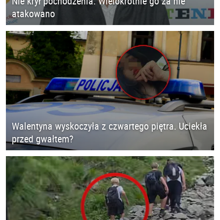
Nie krył pochodzenia. Wielokrotnie go za nie
atakowano
Walentyna wyskoczyła z czwartego piętra. Uciekła
przed gwałtem?