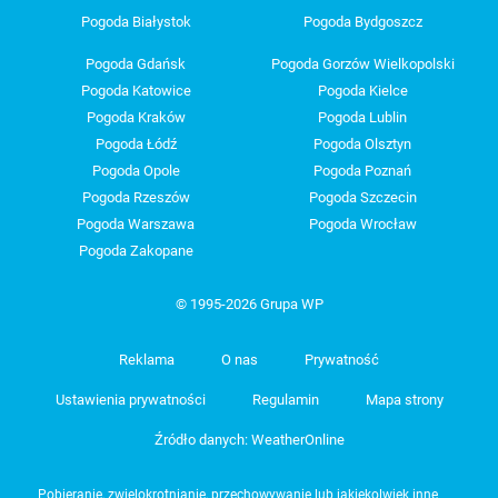
Pogoda Białystok
Pogoda Bydgoszcz
Pogoda Gdańsk
Pogoda Gorzów Wielkopolski
Pogoda Katowice
Pogoda Kielce
Pogoda Kraków
Pogoda Lublin
Pogoda Łódź
Pogoda Olsztyn
Pogoda Opole
Pogoda Poznań
Pogoda Rzeszów
Pogoda Szczecin
Pogoda Warszawa
Pogoda Wrocław
Pogoda Zakopane
© 1995-2026 Grupa WP
Reklama
O nas
Prywatność
Ustawienia prywatności
Regulamin
Mapa strony
Źródło danych: WeatherOnline
Pobieranie, zwielokrotnianie, przechowywanie lub jakiekolwiek inne