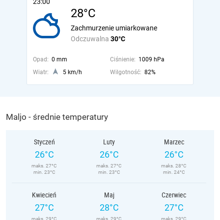
23:00
28°C
Zachmurzenie umiarkowane
Odczuwalna
30°C
Opad:
0 mm
Ciśnienie:
1009 hPa
Wiatr:
5 km/h
Wilgotność:
82%
Maljo - średnie temperatury
Styczeń
Luty
Marzec
26°C
26°C
26°C
maks. 27°C
maks. 27°C
maks. 28°C
min. 23°C
min. 23°C
min. 24°C
Kwiecień
Maj
Czerwiec
27°C
28°C
27°C
maks. 29°C
maks. 29°C
maks. 29°C