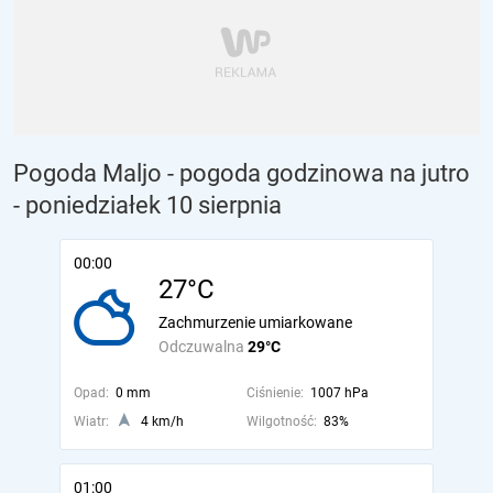
Pogoda Maljo - pogoda godzinowa na jutro
- poniedziałek 10 sierpnia
00:00
27°C
Zachmurzenie umiarkowane
Odczuwalna
29°C
Opad:
0 mm
Ciśnienie:
1007 hPa
Wiatr:
4 km/h
Wilgotność:
83%
01:00