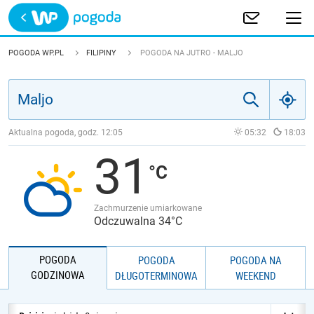
Trwa ładowanie
POLSKA
POGODA WP.PL
FILIPINY
POGODA NA JUTRO - MALJO
EUROPA
ŚWIAT
Aktualna pogoda, godz.
12:05
05:32
18:03
31
JAKOŚĆ POWIETRZA
Zachmurzenie umiarkowane
Odczuwalna 34°C
POGODA
POGODA
POGODA NA
GODZINOWA
DŁUGOTERMINOWA
WEEKEND