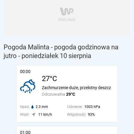
Pogoda Malinta - pogoda godzinowa na
jutro
- poniedziałek 10 sierpnia
00:00
27°C
Zachmurzenie duże, przelotny deszcz
Odczuwalna
29°C
Opad:
2.3 mm
Ciśnienie:
1003 hPa
Wiatr:
11 km/h
Wilgotność:
93%
01:00