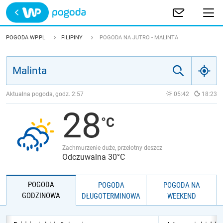
Trwa ładowanie
POLSKA
POGODA WP.PL
FILIPINY
POGODA NA JUTRO - MALINTA
EUROPA
ŚWIAT
Aktualna pogoda, godz.
2:57
05:42
18:23
28
JAKOŚĆ POWIETRZA
Zachmurzenie duże, przelotny deszcz
Odczuwalna 30°C
POGODA
POGODA
POGODA NA
GODZINOWA
DŁUGOTERMINOWA
WEEKEND