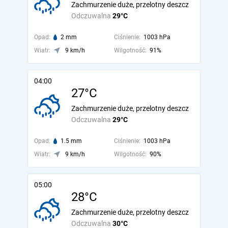
Zachmurzenie duże, przelotny deszcz
Odczuwalna
29°C
Opad:
2 mm
Ciśnienie:
1003 hPa
Wiatr:
9 km/h
Wilgotność:
91%
04:00
27°C
Zachmurzenie duże, przelotny deszcz
Odczuwalna
29°C
Opad:
1.5 mm
Ciśnienie:
1003 hPa
Wiatr:
9 km/h
Wilgotność:
90%
05:00
28°C
Zachmurzenie duże, przelotny deszcz
Odczuwalna
30°C