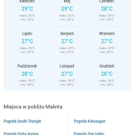
Kwiecień
Maj
Czerwiec
29°C
29°C
28°C
maks. 32°C
maks. 32°C
maks. 30°C
min. 26°C
min. 26°C
min. 26°C
Lipiec
Sierpień
Wrzesień
27°C
27°C
27°C
maks. 29°C
maks. 29°C
maks. 29°C
min. 25°C
min. 25°C
min. 25°C
Październik
Listopad
Grudzień
28°C
27°C
26°C
maks. 29°C
maks. 29°C
maks. 28°C
min. 25°C
min. 25°C
min. 24°C
Miejsca w pobliżu Malinta
Pogoda South Triangle
Pogoda Kalusugan
Pogoda Doña Aurora
Pogoda San Isidro