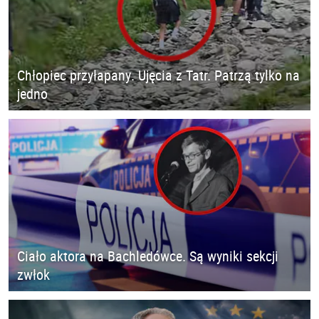
Chłopiec przyłapany. Ujęcia z Tatr. Patrzą tylko na
jedno
Ciało aktora na Bachledówce. Są wyniki sekcji
zwłok