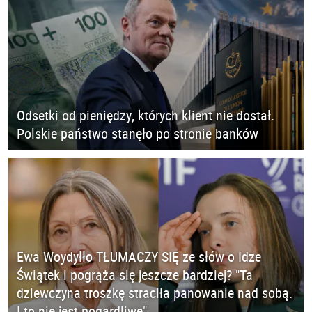
Odsetki od pieniędzy, których klient nie dostał.
Polskie państwo stanęło po stronie banków
Ewa Woydyłło TŁUMACZY SIĘ ze słów o Idze
Świątek i pogrąża się jeszcze bardziej? "Ta
dziewczyna troszkę straciła panowanie nad sobą.
I to nie jest pogardliwe"