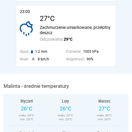
23:00
27°C
Zachmurzenie umiarkowane, przelotny
deszcz
Odczuwalna
29°C
Opad:
1.2 mm
Ciśnienie:
1005 hPa
Wiatr:
8 km/h
Wilgotność:
90%
Malinta - średnie temperatury
Styczeń
Luty
Marzec
26°C
26°C
27°C
maks. 28°C
maks. 29°C
maks. 30°C
min. 23°C
min. 23°C
min. 24°C