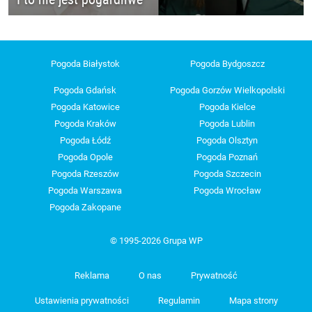
Pogoda Białystok
Pogoda Bydgoszcz
Pogoda Gdańsk
Pogoda Gorzów Wielkopolski
Pogoda Katowice
Pogoda Kielce
Pogoda Kraków
Pogoda Lublin
Pogoda Łódź
Pogoda Olsztyn
Pogoda Opole
Pogoda Poznań
Pogoda Rzeszów
Pogoda Szczecin
Pogoda Warszawa
Pogoda Wrocław
Pogoda Zakopane
© 1995-2026 Grupa WP
Reklama
O nas
Prywatność
Ustawienia prywatności
Regulamin
Mapa strony