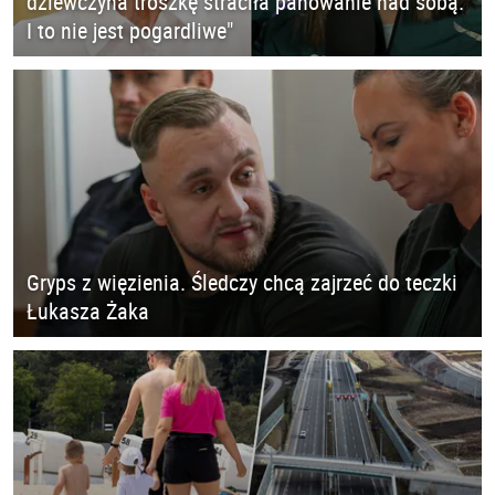
dziewczyna troszkę straciła panowanie nad sobą.
I to nie jest pogardliwe"
Gryps z więzienia. Śledczy chcą zajrzeć do teczki
Łukasza Żaka