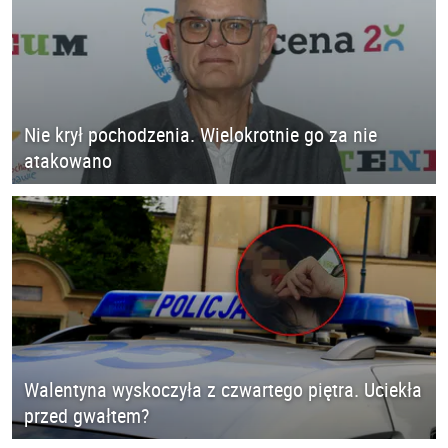
Nie krył pochodzenia. Wielokrotnie go za nie
atakowano
Walentyna wyskoczyła z czwartego piętra. Uciekła
przed gwałtem?