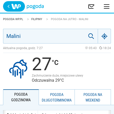
Trwa ładowanie
POLSKA
POGODA WP.PL
FILIPINY
POGODA NA JUTRO - MALINI
EUROPA
ŚWIAT
Aktualna pogoda, godz.
7:27
05:43
18:24
27
JAKOŚĆ POWIETRZA
Zachmurzenie duże, miejscowe ulewy
Odczuwalna 29°C
POGODA
POGODA
POGODA NA
GODZINOWA
DŁUGOTERMINOWA
WEEKEND