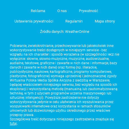
Reklama
O nas
Prywatność
Ustawienia prywatności
Regulamin
Mapa strony
Źródło danych: WeatherOnline
Pobieranie, zwielokrotnianie, przechowywanie lub jakiekolwiek inne
wykorzystywanie treści dostępnych w niniejszym serwisie - bez
względu na ich charakter i sposób wyrażenia (w szczególności lecz nie
wyłącznie: słowne, słowno-muzyczne, muzyczne, audiowizualne,
audialne, tekstowe, graficzne i zawarte w nich dane i informacje, bazy
danych i zawarte w nich dane) oraz formę (np. literackie,
publicystyczne, naukowe, kartograficzne, programy komputerowe,
plastyczne, fotograficzne) wymaga uprzedniej i jednoznacznej zgody
Wirtualna Polska Media Spółka Akcyjna z siedzibą w Warszawie,
będącej właścicielem niniejszego serwisu, bez względu na sposób ich
eksploracji i wykorzystaną metodę (manualną lub zautomatyzowaną
technikę, w tym z użyciem programów uczenia maszynowego lub
sztucznej inteligencji). Powyższe zastrzeżenie nie dotyczy
wykorzystywania jedynie w celu ułatwienia ich wyszukiwania przez
wyszukiwarki internetowe oraz korzystania w ramach stosunków
umownych lub dozwolonego użytku określonego przez właściwe
przepisy prawa.
Szczegółowa treść dotycząca niniejszego zastrzeżenia znajduje się
tutaj
.