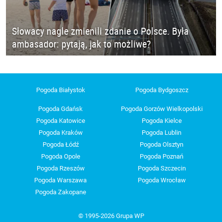
Słowacy nagle zmienili zdanie o Polsce. Była
ambasador: pytają, jak to możliwe?
Pogoda Białystok
Pogoda Bydgoszcz
Pogoda Gdańsk
Pogoda Gorzów Wielkopolski
Pogoda Katowice
Pogoda Kielce
Pogoda Kraków
Pogoda Lublin
Pogoda Łódź
Pogoda Olsztyn
Pogoda Opole
Pogoda Poznań
Pogoda Rzeszów
Pogoda Szczecin
Pogoda Warszawa
Pogoda Wrocław
Pogoda Zakopane
© 1995-2026 Grupa WP