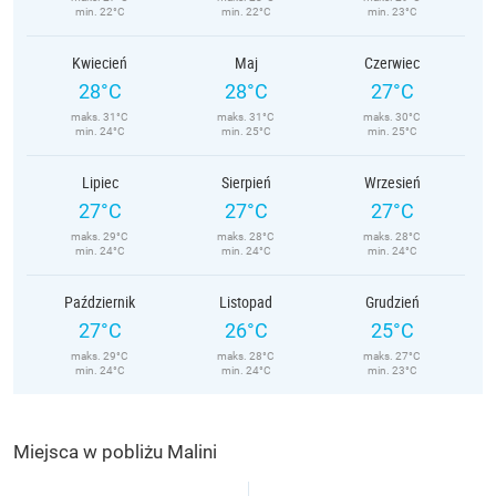
min. 22°C
min. 22°C
min. 23°C
Kwiecień
Maj
Czerwiec
28°C
28°C
27°C
maks. 31°C
maks. 31°C
maks. 30°C
min. 24°C
min. 25°C
min. 25°C
Lipiec
Sierpień
Wrzesień
27°C
27°C
27°C
maks. 29°C
maks. 28°C
maks. 28°C
min. 24°C
min. 24°C
min. 24°C
Październik
Listopad
Grudzień
27°C
26°C
25°C
maks. 29°C
maks. 28°C
maks. 27°C
min. 24°C
min. 24°C
min. 23°C
Miejsca w pobliżu Malini