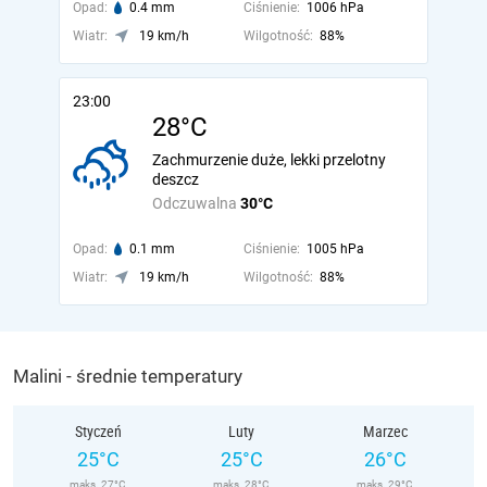
Opad:
0.4 mm
Ciśnienie:
1006 hPa
Wiatr:
19 km/h
Wilgotność:
88%
23:00
28°C
Zachmurzenie duże, lekki przelotny
deszcz
Odczuwalna
30°C
Opad:
0.1 mm
Ciśnienie:
1005 hPa
Wiatr:
19 km/h
Wilgotność:
88%
Malini - średnie temperatury
Styczeń
Luty
Marzec
25°C
25°C
26°C
maks. 27°C
maks. 28°C
maks. 29°C