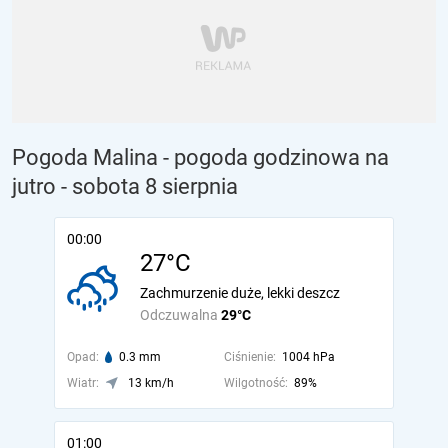
Pogoda Malina - pogoda godzinowa na
jutro
- sobota 8 sierpnia
00:00
27°C
Zachmurzenie duże, lekki deszcz
Odczuwalna
29°C
Opad:
0.3 mm
Ciśnienie:
1004 hPa
Wiatr:
13 km/h
Wilgotność:
89%
01:00