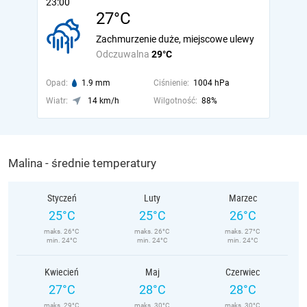
23:00
27°C
Zachmurzenie duże, miejscowe ulewy
Odczuwalna
29°C
Opad:
1.9 mm
Ciśnienie:
1004 hPa
Wiatr:
14 km/h
Wilgotność:
88%
Malina - średnie temperatury
Styczeń
Luty
Marzec
25°C
25°C
26°C
maks. 26°C
maks. 26°C
maks. 27°C
min. 24°C
min. 24°C
min. 24°C
Kwiecień
Maj
Czerwiec
27°C
28°C
28°C
maks. 29°C
maks. 30°C
maks. 30°C