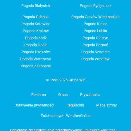
Pogoda Białystok
Pogoda Bydgoszcz
Pogoda Gdańsk
Pogoda Gorzów Wielkopolski
Pogoda Katowice
Pogoda Kielce
Pogoda Kraków
Pogoda Lublin
Pogoda Łódź
Pogoda Olsztyn
Pogoda Opole
Pogoda Poznań
Pogoda Rzeszów
Pogoda Szczecin
Pogoda Warszawa
Pogoda Wrocław
Pogoda Zakopane
© 1995-2026 Grupa WP
Reklama
O nas
Prywatność
Ustawienia prywatności
Regulamin
Mapa strony
Źródło danych: WeatherOnline
Pobieranie, zwielokrotnianie, przechowywanie lub jakiekolwiek inne