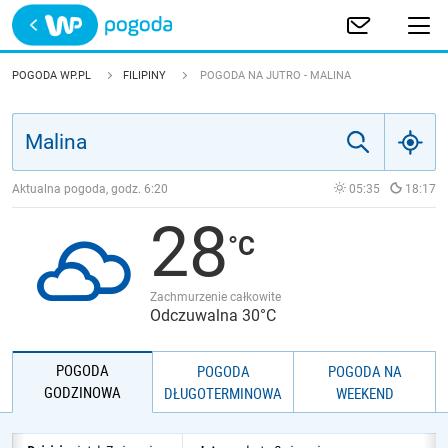
Trwa ładowanie
POLSKA
POGODA WP.PL
FILIPINY
POGODA NA JUTRO - MALINA
EUROPA
ŚWIAT
Aktualna pogoda, godz.
6:20
05:35
18:17
28
JAKOŚĆ POWIETRZA
Zachmurzenie całkowite
Odczuwalna 30°C
POGODA
POGODA
POGODA NA
GODZINOWA
DŁUGOTERMINOWA
WEEKEND