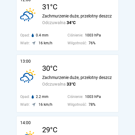
31°C
Zachmurzenie duże, przelotny deszcz
Odczuwalna
34°C
Opad:
0.4 mm
Ciśnienie:
1003 hPa
Wiatr:
16 km/h
Wilgotność:
76%
13:00
30°C
Zachmurzenie duże, przelotny deszcz
Odczuwalna
33°C
Opad:
2.2 mm
Ciśnienie:
1003 hPa
Wiatr:
16 km/h
Wilgotność:
78%
14:00
29°C