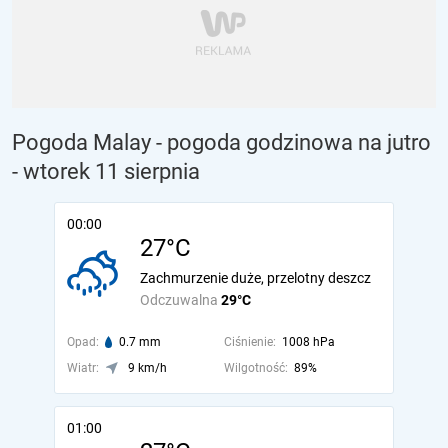
Pogoda Malay - pogoda godzinowa na jutro
- wtorek 11 sierpnia
00:00
27°C
Zachmurzenie duże, przelotny deszcz
Odczuwalna
29°C
Opad:
0.7 mm
Ciśnienie:
1008 hPa
Wiatr:
9 km/h
Wilgotność:
89%
01:00