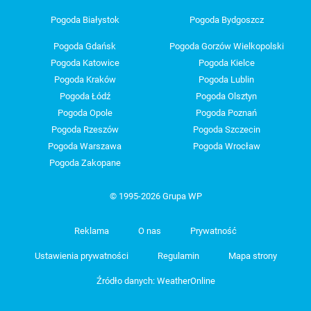
Pogoda Białystok
Pogoda Bydgoszcz
Pogoda Gdańsk
Pogoda Gorzów Wielkopolski
Pogoda Katowice
Pogoda Kielce
Pogoda Kraków
Pogoda Lublin
Pogoda Łódź
Pogoda Olsztyn
Pogoda Opole
Pogoda Poznań
Pogoda Rzeszów
Pogoda Szczecin
Pogoda Warszawa
Pogoda Wrocław
Pogoda Zakopane
© 1995-2026 Grupa WP
Reklama
O nas
Prywatność
Ustawienia prywatności
Regulamin
Mapa strony
Źródło danych: WeatherOnline