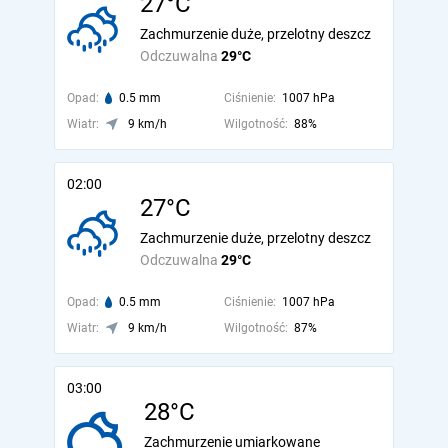
27°C
Zachmurzenie duże, przelotny deszcz
Odczuwalna
29°C
Opad:
0.5 mm
Ciśnienie:
1007 hPa
Wiatr:
9 km/h
Wilgotność:
88%
02:00
27°C
Zachmurzenie duże, przelotny deszcz
Odczuwalna
29°C
Opad:
0.5 mm
Ciśnienie:
1007 hPa
Wiatr:
9 km/h
Wilgotność:
87%
03:00
28°C
Zachmurzenie umiarkowane