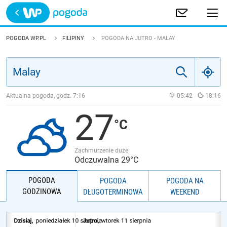
Trwa ładowanie
POLSKA
POGODA WP.PL
FILIPINY
POGODA NA JUTRO - MALAY
EUROPA
ŚWIAT
Aktualna pogoda, godz.
7:16
05:42
18:16
27
JAKOŚĆ POWIETRZA
Zachmurzenie duże
Odczuwalna 29°C
POGODA
POGODA
POGODA NA
GODZINOWA
DŁUGOTERMINOWA
WEEKEND