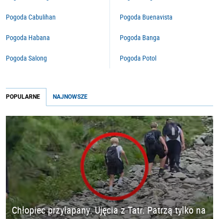
Pogoda Cabulihan
Pogoda Buenavista
Pogoda Habana
Pogoda Banga
Pogoda Salong
Pogoda Potol
POPULARNE
NAJNOWSZE
Chłopiec przyłapany. Ujęcia z Tatr. Patrzą tylko na