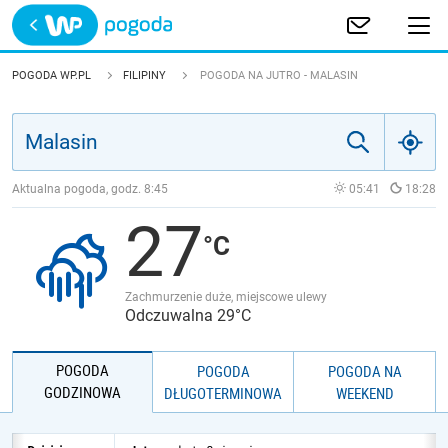
Trwa ładowanie
POLSKA
POGODA WP.PL
FILIPINY
POGODA NA JUTRO - MALASIN
EUROPA
ŚWIAT
Aktualna pogoda, godz.
8:45
05:41
18:28
27
JAKOŚĆ POWIETRZA
Zachmurzenie duże, miejscowe ulewy
Odczuwalna 29°C
POGODA
POGODA
POGODA NA
GODZINOWA
DŁUGOTERMINOWA
WEEKEND