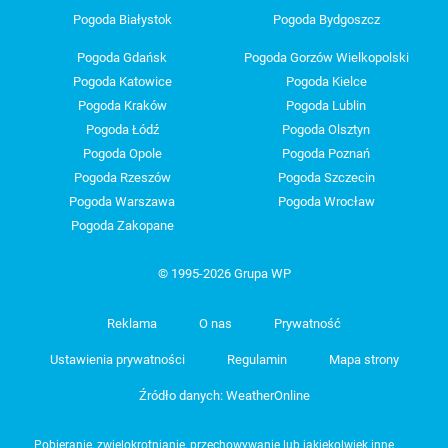
Pogoda Białystok
Pogoda Bydgoszcz
Pogoda Gdańsk
Pogoda Gorzów Wielkopolski
Pogoda Katowice
Pogoda Kielce
Pogoda Kraków
Pogoda Lublin
Pogoda Łódź
Pogoda Olsztyn
Pogoda Opole
Pogoda Poznań
Pogoda Rzeszów
Pogoda Szczecin
Pogoda Warszawa
Pogoda Wrocław
Pogoda Zakopane
© 1995-2026 Grupa WP
Reklama
O nas
Prywatność
Ustawienia prywatności
Regulamin
Mapa strony
Źródło danych: WeatherOnline
Pobieranie, zwielokrotnianie, przechowywanie lub jakiekolwiek inne