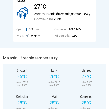
23:00
27°C
Zachmurzenie duże, miejscowe ulewy
Odczuwalna
28°C
Opad:
0.9 mm
Ciśnienie:
1004 hPa
Wiatr:
9 km/h
Wilgotność:
92%
Malasin - średnie temperatury
Styczeń
Luty
Marzec
25°C
26°C
27°C
maks. 27°C
maks. 28°C
maks. 29°C
min. 23°C
min. 23°C
min. 24°C
Kwiecień
Maj
Czerwiec
28°C
28°C
28°C
maks. 30°C
maks. 30°C
maks. 30°C