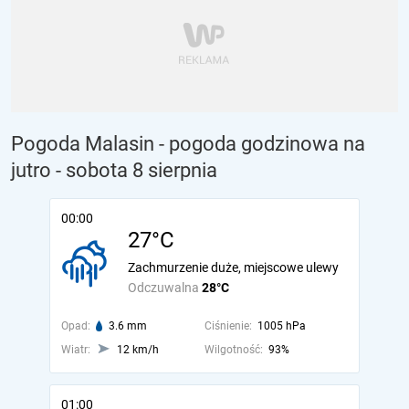
Pogoda Malasin - pogoda godzinowa na
jutro
- sobota 8 sierpnia
00:00
27°C
Zachmurzenie duże, miejscowe ulewy
Odczuwalna
28°C
Opad:
3.6 mm
Ciśnienie:
1005 hPa
Wiatr:
12 km/h
Wilgotność:
93%
01:00