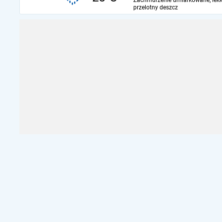
Zachmurzenie umiarkowane, lekk
przelotny deszcz