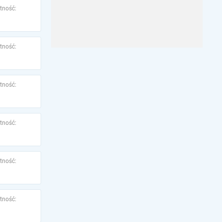
tność:
tność:
tność:
tność:
tność:
tność: