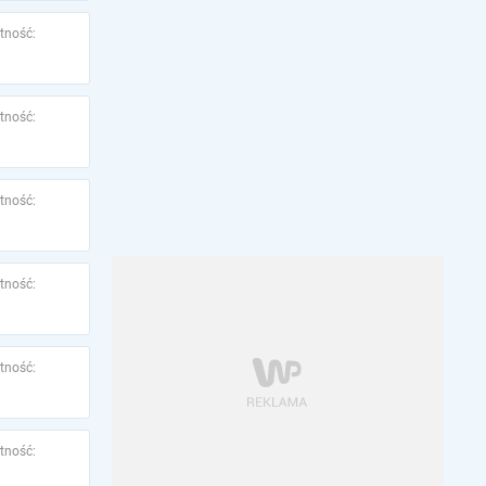
tność:
tność:
tność:
tność:
tność:
tność: