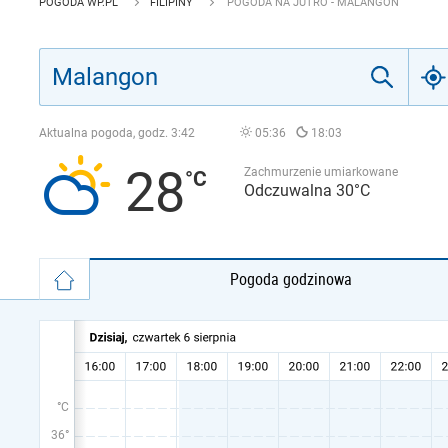
POGODA WP.PL
FILIPINY
POGODA NA JUTRO - MALANGON
Aktualna pogoda, godz.
3:42
05:36
18:03
28
Zachmurzenie umiarkowane
Odczuwalna 30°C
Pogoda godzinowa
°C
36°