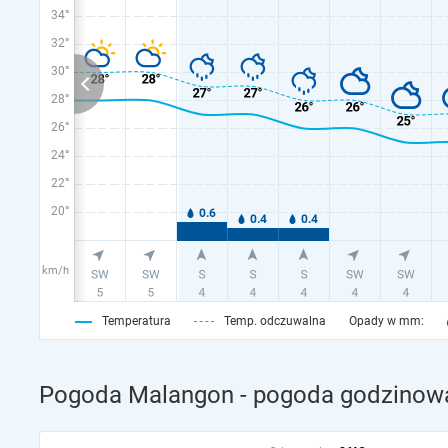
34°
32°
30°
28°
26°
24°
22°
20°
km/h
Temperatura
Temp. odczuwalna
Opady w mm:
Pogoda Malangon - pogoda godzinowa