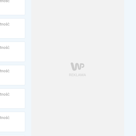
tność:
tność:
tność:
tność:
tność:
tność: