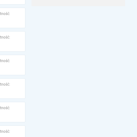
tność:
tność:
tność:
tność:
tność:
tność: