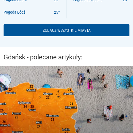
Pogoda Łódź
ZOBACZ WSZYSTKIE MIASTA
Gdańsk - polecane artykuły: