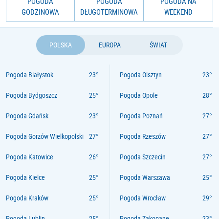
POGODA
POGODA
POGODA NA
GODZINOWA
DŁUGOTERMINOWA
WEEKEND
POLSKA
EUROPA
ŚWIAT
Pogoda Białystok
Pogoda Olsztyn
Pogoda Bydgoszcz
Pogoda Opole
Pogoda Gdańsk
Pogoda Poznań
Pogoda Gorzów Wielkopolski
Pogoda Rzeszów
Pogoda Katowice
Pogoda Szczecin
Pogoda Kielce
Pogoda Warszawa
Pogoda Kraków
Pogoda Wrocław
Pogoda Lublin
Pogoda Zakopane