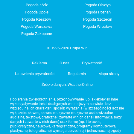
Pogoda Łódź
Pogoda Olsztyn
Pogoda Opole
Pogoda Poznań
Pogoda Rzeszów
Pogoda Szczecin
Pogoda Warszawa
Pogoda Wrocław
Pogoda Zakopane
© 1995-2026 Grupa WP
Reklama
O nas
Prywatność
Ustawienia prywatności
Regulamin
Mapa strony
Źródło danych: WeatherOnline
Pobieranie, zwielokrotnianie, przechowywanie lub jakiekolwiek inne
wykorzystywanie treści dostępnych w niniejszym serwisie - bez
względu na ich charakter i sposób wyrażenia (w szczególności lecz nie
wyłącznie: słowne, słowno-muzyczne, muzyczne, audiowizualne,
audialne, tekstowe, graficzne i zawarte w nich dane i informacje, bazy
danych i zawarte w nich dane) oraz formę (np. literackie,
publicystyczne, naukowe, kartograficzne, programy komputerowe,
plastyczne, fotograficzne) wymaga uprzedniej i jednoznacznej zgody