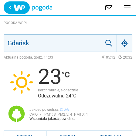
Trwa ładowanie
POLSKA
POGODA WP.PL
EUROPA
ŚWIAT
Aktualna pogoda, godz.
11:33
05:12
20:32
23
JAKOŚĆ POWIETRZA
Bezchmurnie, słonecznie
Odczuwalna 24°C
Jakość powietrza:
CAIQ:
7
PM1:
3
PM2.5:
4
PM10:
4
Wspaniała jakość powietrza