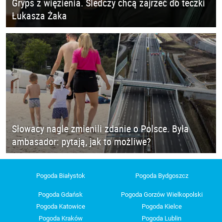
Gryps z więzienia. Śledczy chcą zajrzeć do teczki
Łukasza Żaka
Słowacy nagle zmienili zdanie o Polsce. Była
ambasador: pytają, jak to możliwe?
Pogoda Białystok
Pogoda Bydgoszcz
Pogoda Gdańsk
Pogoda Gorzów Wielkopolski
Pogoda Katowice
Pogoda Kielce
Pogoda Kraków
Pogoda Lublin