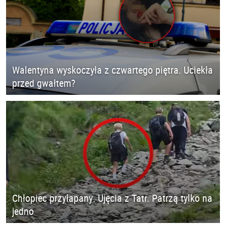
Walentyna wyskoczyła z czwartego piętra. Uciekła
przed gwałtem?
Chłopiec przyłapany. Ujęcia z Tatr. Patrzą tylko na
jedno