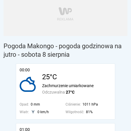
Pogoda Makongo - pogoda godzinowa na
jutro
- sobota 8 sierpnia
00:00
25°C
Zachmurzenie umiarkowane
Odczuwalna
27°C
Opad:
0 mm
Ciśnienie:
1011 hPa
Wiatr:
0 km/h
Wilgotność:
81%
01:00