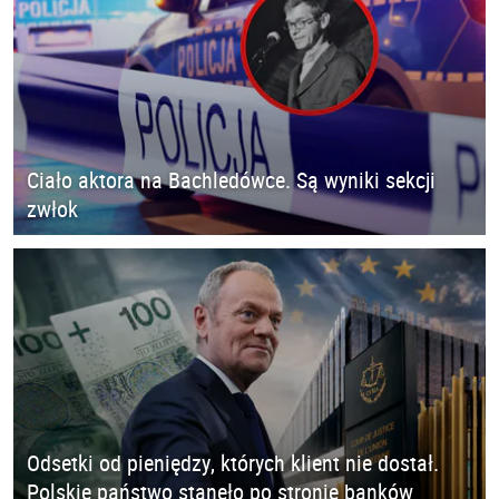
Ciało aktora na Bachledówce. Są wyniki sekcji
zwłok
Odsetki od pieniędzy, których klient nie dostał.
Polskie państwo stanęło po stronie banków