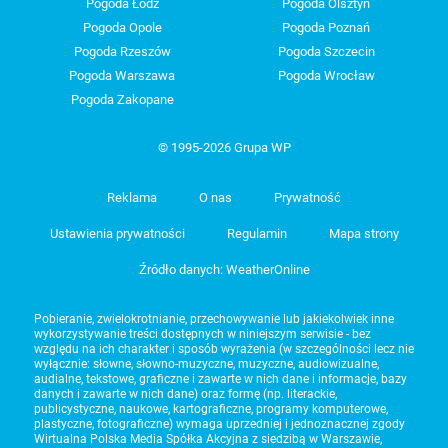
Pogoda Łódź
Pogoda Olsztyn
Pogoda Opole
Pogoda Poznań
Pogoda Rzeszów
Pogoda Szczecin
Pogoda Warszawa
Pogoda Wrocław
Pogoda Zakopane
© 1995-2026 Grupa WP
Reklama
O nas
Prywatność
Ustawienia prywatności
Regulamin
Mapa strony
Źródło danych: WeatherOnline
Pobieranie, zwielokrotnianie, przechowywanie lub jakiekolwiek inne
wykorzystywanie treści dostępnych w niniejszym serwisie - bez
względu na ich charakter i sposób wyrażenia (w szczególności lecz nie
wyłącznie: słowne, słowno-muzyczne, muzyczne, audiowizualne,
audialne, tekstowe, graficzne i zawarte w nich dane i informacje, bazy
danych i zawarte w nich dane) oraz formę (np. literackie,
publicystyczne, naukowe, kartograficzne, programy komputerowe,
plastyczne, fotograficzne) wymaga uprzedniej i jednoznacznej zgody
Wirtualna Polska Media Spółka Akcyjna z siedzibą w Warszawie,