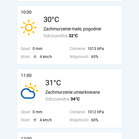
10:00
30°C
Zachmurzenie małe, pogodnie
Odczuwalna
32°C
Opad:
0 mm
Ciśnienie:
1013 hPa
Wiatr:
4 km/h
Wilgotność:
65%
11:00
31°C
Zachmurzenie umiarkowane
Odczuwalna
34°C
Opad:
0 mm
Ciśnienie:
1012 hPa
Wiatr:
4 km/h
Wilgotność:
60%
12:00