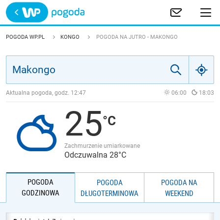
Trwa ładowanie
POLSKA
POGODA WP.PL
KONGO
POGODA NA JUTRO - MAKONGO
EUROPA
ŚWIAT
Aktualna pogoda, godz.
12:47
06:00
18:03
25
JAKOŚĆ POWIETRZA
Zachmurzenie umiarkowane
Odczuwalna 28°C
POGODA
POGODA
POGODA NA
GODZINOWA
DŁUGOTERMINOWA
WEEKEND