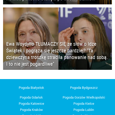
Ewa Woydyłło TŁUMACZY SIĘ ze słów o Idze
Świątek i pogrąża się jeszcze bardziej? "Ta
dziewczyna troszkę straciła panowanie nad sobą.
I to nie jest pogardliwe"
Pogoda Białystok
Pogoda Bydgoszcz
Pogoda Gdańsk
Pogoda Gorzów Wielkopolski
Pogoda Katowice
Pogoda Kielce
Pogoda Kraków
Pogoda Lublin