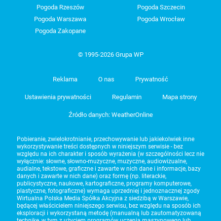
Pogoda Rzeszów
Pogoda Szczecin
Pogoda Warszawa
Pogoda Wrocław
Pogoda Zakopane
© 1995-2026 Grupa WP
Reklama
O nas
Prywatność
Ustawienia prywatności
Regulamin
Mapa strony
Źródło danych: WeatherOnline
Pobieranie, zwielokrotnianie, przechowywanie lub jakiekolwiek inne
wykorzystywanie treści dostępnych w niniejszym serwisie - bez
względu na ich charakter i sposób wyrażenia (w szczególności lecz nie
wyłącznie: słowne, słowno-muzyczne, muzyczne, audiowizualne,
audialne, tekstowe, graficzne i zawarte w nich dane i informacje, bazy
danych i zawarte w nich dane) oraz formę (np. literackie,
publicystyczne, naukowe, kartograficzne, programy komputerowe,
plastyczne, fotograficzne) wymaga uprzedniej i jednoznacznej zgody
Wirtualna Polska Media Spółka Akcyjna z siedzibą w Warszawie,
będącej właścicielem niniejszego serwisu, bez względu na sposób ich
eksploracji i wykorzystaną metodę (manualną lub zautomatyzowaną
technikę, w tym z użyciem programów uczenia maszynowego lub