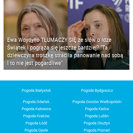
Ewa Woydyłło TŁUMACZY SIĘ ze słów o Idze
Świątek i pogrąża się jeszcze bardziej? "Ta
dziewczyna troszkę straciła panowanie nad sobą.
I to nie jest pogardliwe"
Pogoda Białystok
Pogoda Bydgoszcz
Pogoda Gdańsk
Pogoda Gorzów Wielkopolski
Pogoda Katowice
Pogoda Kielce
Pogoda Kraków
Pogoda Lublin
Pogoda Łódź
Pogoda Olsztyn
Pogoda Opole
Pogoda Poznań