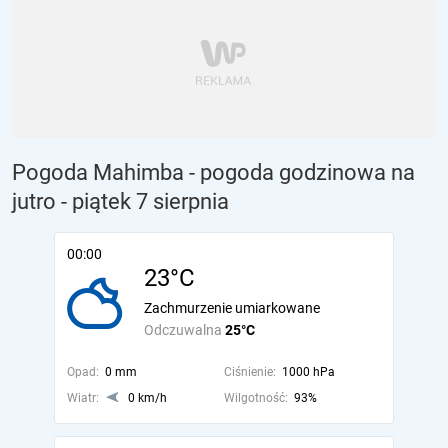
Pogoda Mahimba - pogoda godzinowa na
jutro
- piątek 7 sierpnia
00:00
23°C
Zachmurzenie umiarkowane
Odczuwalna
25°C
Opad:
0 mm
Ciśnienie:
1000 hPa
Wiatr:
0 km/h
Wilgotność:
93%