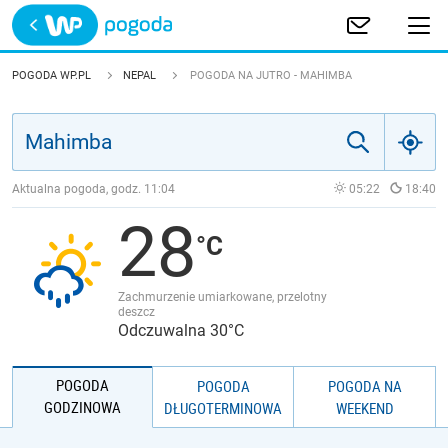
Trwa ładowanie
POLSKA
POGODA WP.PL
NEPAL
POGODA NA JUTRO - MAHIMBA
EUROPA
ŚWIAT
Aktualna pogoda, godz.
11:04
05:22
18:40
28
JAKOŚĆ POWIETRZA
Zachmurzenie umiarkowane, przelotny
deszcz
Odczuwalna 30°C
POGODA
POGODA
POGODA NA
GODZINOWA
DŁUGOTERMINOWA
WEEKEND