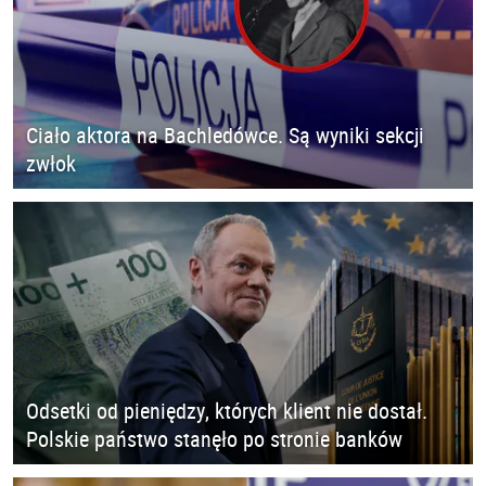
Ciało aktora na Bachledówce. Są wyniki sekcji
zwłok
Odsetki od pieniędzy, których klient nie dostał.
Polskie państwo stanęło po stronie banków