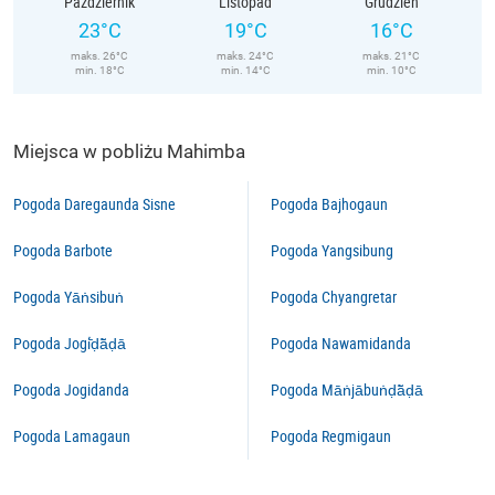
Październik
Listopad
Grudzień
23°C
19°C
16°C
maks. 26°C
maks. 24°C
maks. 21°C
min. 18°C
min. 14°C
min. 10°C
Miejsca w pobliżu Mahimba
Pogoda Daregaunda Sisne
Pogoda Bajhogaun
Pogoda Barbote
Pogoda Yangsibung
Pogoda Yāṅsibuṅ
Pogoda Chyangretar
Pogoda Jogi̇̄ḍā̃ḍā
Pogoda Nawamidanda
Pogoda Jogidanda
Pogoda Māṅjābuṅḍā̃ḍā
Pogoda Lamagaun
Pogoda Regmigaun