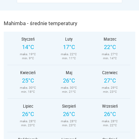
Mahimba - średnie temperatury
Styczeń
Luty
Marzec
14°C
17°C
22°C
maks. 19°C
maks. 22°C
maks. 27°C
min. 9°C
min. 11°C
min. 14°C
Kwiecień
Maj
Czerwiec
25°C
26°C
27°C
maks. 30°C
maks. 30°C
maks. 29°C
min. 18°C
min. 21°C
min. 23°C
Lipiec
Sierpień
Wrzesień
26°C
26°C
26°C
maks. 28°C
maks. 28°C
maks. 28°C
min. 23°C
min. 23°C
min. 22°C