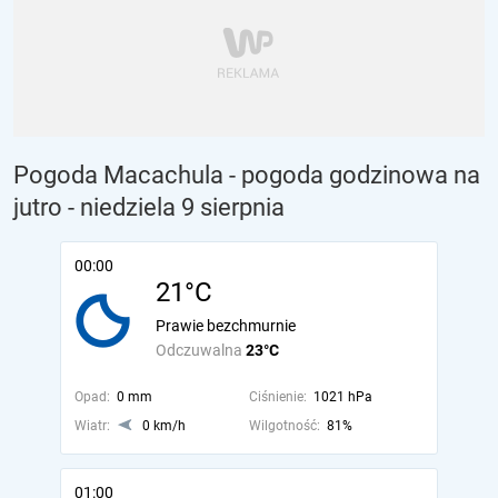
Pogoda Macachula - pogoda godzinowa na
jutro
- niedziela 9 sierpnia
00:00
21°C
Prawie bezchmurnie
Odczuwalna
23°C
Opad:
0 mm
Ciśnienie:
1021 hPa
Wiatr:
0 km/h
Wilgotność:
81%
01:00