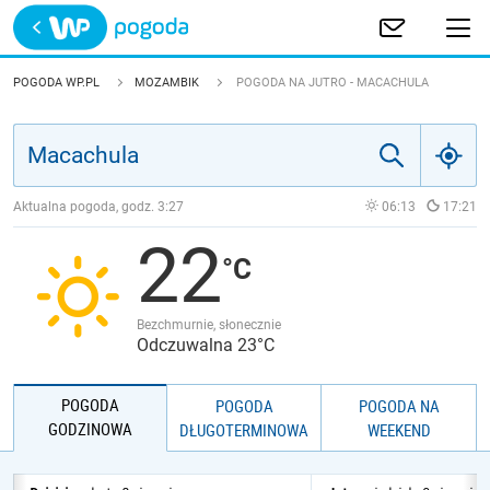
Trwa ładowanie
POLSKA
POGODA WP.PL
MOZAMBIK
POGODA NA JUTRO - MACACHULA
EUROPA
ŚWIAT
Aktualna pogoda, godz.
3:27
06:13
17:21
22
JAKOŚĆ POWIETRZA
Bezchmurnie, słonecznie
Odczuwalna 23°C
POGODA
POGODA
POGODA NA
GODZINOWA
DŁUGOTERMINOWA
WEEKEND