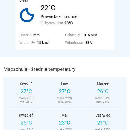
23:00
22°C
Prawie bezchmurnie
Odczuwalna
23°C
Opad:
0 mm
Ciśnienie:
1016 hPa
Wiatr:
15 km/h
Wilgotność:
83%
Macachula - średnie temperatury
Styczeń
Luty
Marzec
27°C
27°C
26°C
maks. 28°C
maks. 29°C
maks. 28°C
min. 25°C
min. 25°C
min. 24°C
Kwiecień
Maj
Czerwiec
25°C
23°C
21°C
maks. 27°C
maks. 25°C
maks. 24°C