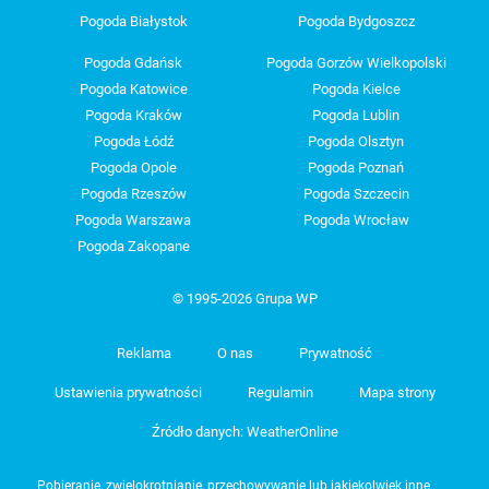
Pogoda Białystok
Pogoda Bydgoszcz
Pogoda Gdańsk
Pogoda Gorzów Wielkopolski
Pogoda Katowice
Pogoda Kielce
Pogoda Kraków
Pogoda Lublin
Pogoda Łódź
Pogoda Olsztyn
Pogoda Opole
Pogoda Poznań
Pogoda Rzeszów
Pogoda Szczecin
Pogoda Warszawa
Pogoda Wrocław
Pogoda Zakopane
© 1995-2026 Grupa WP
Reklama
O nas
Prywatność
Ustawienia prywatności
Regulamin
Mapa strony
Źródło danych: WeatherOnline
Pobieranie, zwielokrotnianie, przechowywanie lub jakiekolwiek inne