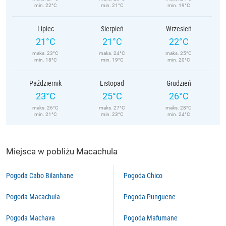
min. 22°C
min. 21°C
min. 19°C
Lipiec
Sierpień
Wrzesień
21°C
21°C
22°C
maks. 23°C
maks. 24°C
maks. 25°C
min. 18°C
min. 19°C
min. 20°C
Październik
Listopad
Grudzień
23°C
25°C
26°C
maks. 26°C
maks. 27°C
maks. 28°C
min. 21°C
min. 23°C
min. 24°C
Miejsca w pobliżu Macachula
Pogoda Cabo Bilanhane
Pogoda Chico
Pogoda Macachula
Pogoda Punguene
Pogoda Machava
Pogoda Mafumane