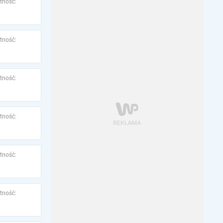
tność:
tność:
tność:
tność:
tność:
tność: