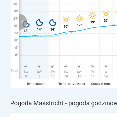
35°
30°
25°
20°
15°
10°
5°
0°
km/h
Temperatura
Temp. odczuwalna
Opady w mm:
Pogoda Maastricht - pogoda godzinow