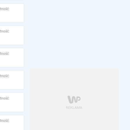
tność:
tność:
tność:
tność:
tność:
tność: