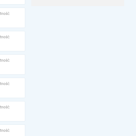
tność:
tność:
tność:
tność:
tność:
tność: