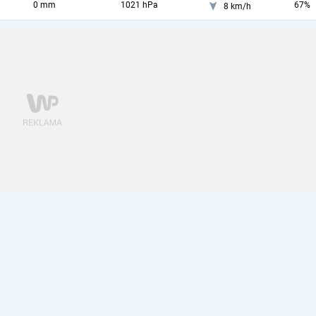
0 mm
1021 hPa
67%
8 km/h