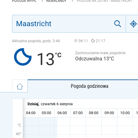
POGODA WP.PL
NIDERLANDY
POGODA NA JUTRO - MAASTRICHT
Aktualna pogoda, godz.
3:46
06:11
21:17
13
Zachmurzenie małe, pogodnie
Odczuwalna 13°C
Pogoda godzinowa
°C
40°