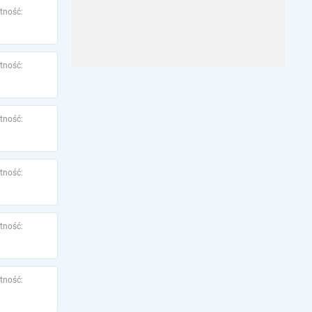
tność:
tność:
tność:
tność:
tność:
tność: