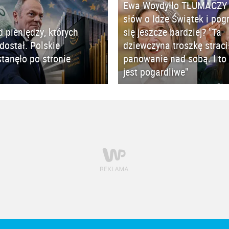
Ewa Woydyłło TŁUMACZY 
słów o Idze Świątek i pog
d pieniędzy, których
się jeszcze bardziej? "Ta
 dostał. Polskie
dziewczyna troszkę straci
tanęło po stronie
panowanie nad sobą. I to 
jest pogardliwe"