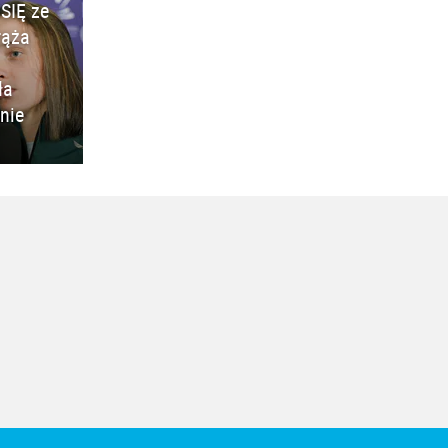
SIĘ ze
rąża
ła
nie