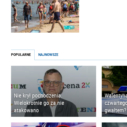
POPULARNE
NAJNOWSZE
Nie krył pochodzenia.
Walentyna
Wielokrotnie go za nie
czwartego
atakowano
gwałtem?