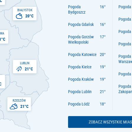
C
Pogoda
Pogoda 
BIAŁYSTOK
Bydgoszcz
20°C
Pogoda
Pogoda Gdańsk
Pogoda
AWA
Pogoda Gorzów
1°C
Wielkopolski
Pogoda 
Pogoda Katowice
Pogoda
Warsza
LUBLIN
Pogoda Kielce
21°C
Pogoda
Pogoda Kraków
C
Pogoda
Pogoda Lublin
Zakopa
RZESZÓW
Pogoda Łódź
21°C
ZOBACZ WSZYSTKIE MIAS