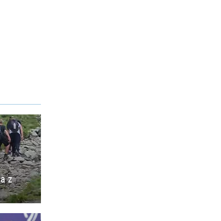
ia z
o