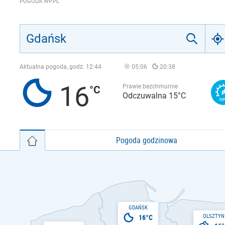
POGODA WP.PL
Aktualna pogoda, godz.
12:44
05:06
20:38
16
Prawie bezchmurnie
Odczuwalna 15°C
Pogoda godzinowa
GDAŃSK
OLSZTYN
16°C