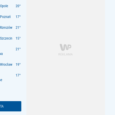
Opole
 Poznań
 Rzeszów
Szczecin
wa
 Wrocław
ne
TA