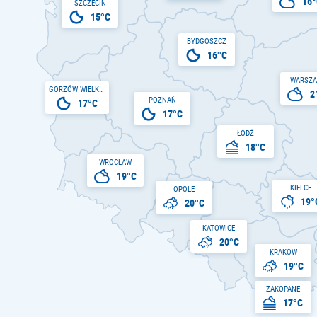
16°
SZCZECIN
15°C
BYDGOSZCZ
16°C
WARSZ
GORZÓW WIELKOPOLSKI
2
POZNAŃ
17°C
17°C
ŁÓDŹ
18°C
WROCŁAW
19°C
KIELCE
OPOLE
19°
20°C
KATOWICE
20°C
KRAKÓW
19°C
ZAKOPANE
17°C