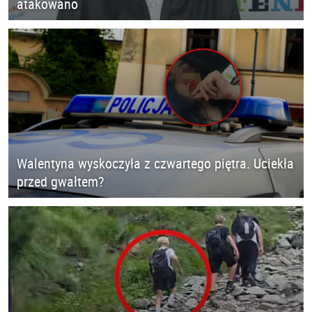
atakowano
Walentyna wyskoczyła z czwartego piętra. Uciekła
przed gwałtem?