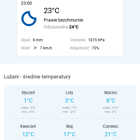
23:00
23°C
Prawie bezchmurnie
Odczuwalna
24°C
Opad:
0 mm
Ciśnienie:
1015 hPa
Wiatr:
7 km/h
Wilgotność:
73%
Lužani - średnie temperatury
Styczeń
Luty
Marzec
1°C
3°C
8°C
maks. 5°C
maks. 7°C
maks. 12°C
min. -3°C
min. -2°C
min. 2°C
Kwiecień
Maj
Czerwiec
12°C
17°C
21°C