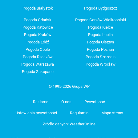
Pogoda Białystok
Pogoda Bydgoszcz
Pogoda Gdańsk
Pogoda Gorzów Wielkopolski
Pogoda Katowice
Pogoda Kielce
Pogoda Kraków
Pogoda Lublin
Pogoda Łódź
Pogoda Olsztyn
Pogoda Opole
Pogoda Poznań
Pogoda Rzeszów
Pogoda Szczecin
Pogoda Warszawa
Pogoda Wrocław
Pogoda Zakopane
© 1995-2026 Grupa WP
Reklama
O nas
Prywatność
Ustawienia prywatności
Regulamin
Mapa strony
Źródło danych: WeatherOnline