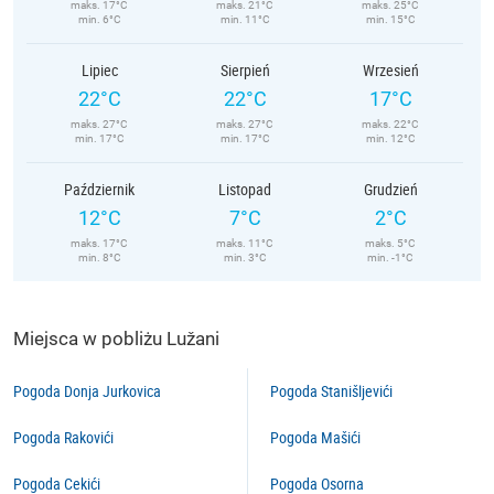
maks. 17°C
maks. 21°C
maks. 25°C
min. 6°C
min. 11°C
min. 15°C
Lipiec
Sierpień
Wrzesień
22°C
22°C
17°C
maks. 27°C
maks. 27°C
maks. 22°C
min. 17°C
min. 17°C
min. 12°C
Październik
Listopad
Grudzień
12°C
7°C
2°C
maks. 17°C
maks. 11°C
maks. 5°C
min. 8°C
min. 3°C
min. -1°C
Miejsca w pobliżu Lužani
Pogoda Donja Jurkovica
Pogoda Stanišljevići
Pogoda Rakovići
Pogoda Mašići
Pogoda Cekići
Pogoda Osorna