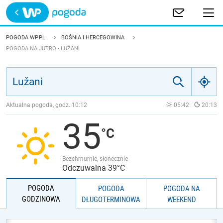
Trwa ładowanie
POLSKA
POGODA WP.PL
BOŚNIA I HERCEGOWINA
POGODA NA JUTRO - LUŽANI
EUROPA
ŚWIAT
Aktualna pogoda, godz.
10:12
05:42
20:13
JAKOŚĆ POWIETRZA
35
Bezchmurnie, słonecznie
Odczuwalna 39°C
POGODA
POGODA
POGODA NA
GODZINOWA
DŁUGOTERMINOWA
WEEKEND