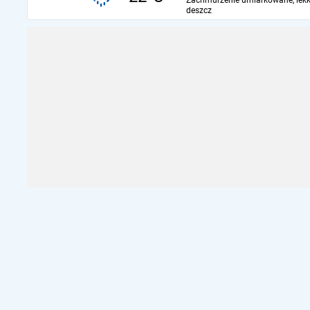
Zachmurzenie umiarkowane, lekk
deszcz