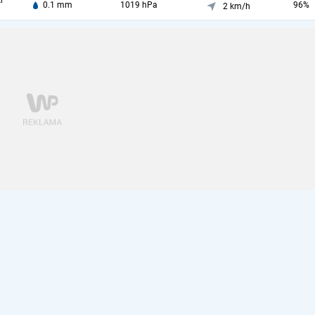
i
0.1 mm
1019 hPa
96%
2 km/h