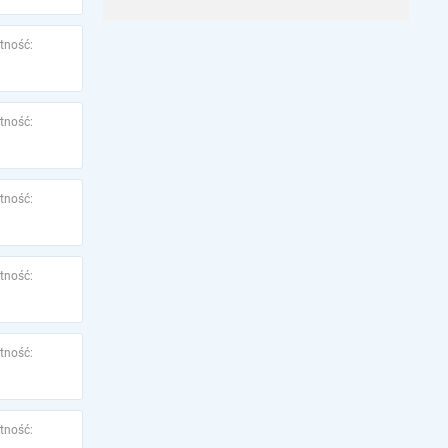
tność:
tność:
tność:
tność:
tność:
tność: