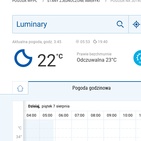
POGODA WP.PL
STANY ZJEDNOCZONE AMERYKI
POGODA NA JUTRO
Aktualna pogoda, godz.
3:45
05:53
19:40
22
Prawie bezchmurnie
Odczuwalna 23°C
Pogoda godzinowa
°C
34°