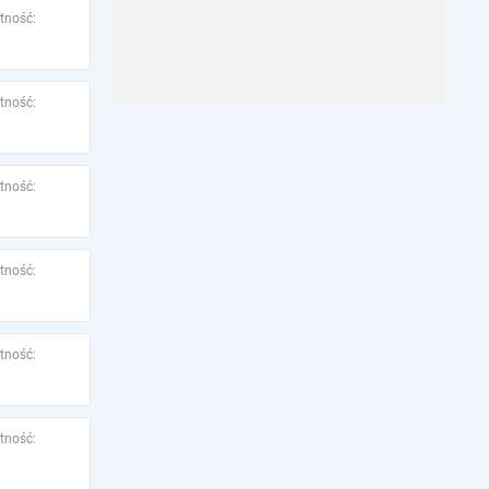
tność:
tność:
tność:
tność:
tność:
tność: