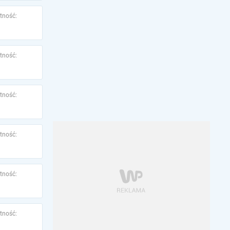
tność:
tność:
tność:
tność:
tność:
tność: