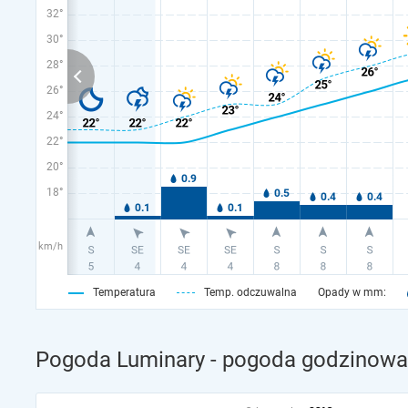
32°
30°
28°
26°
24°
22°
20°
18°
km/h
Temperatura
Temp. odczuwalna
Opady w mm:
Pogoda Luminary - pogoda godzinowa 