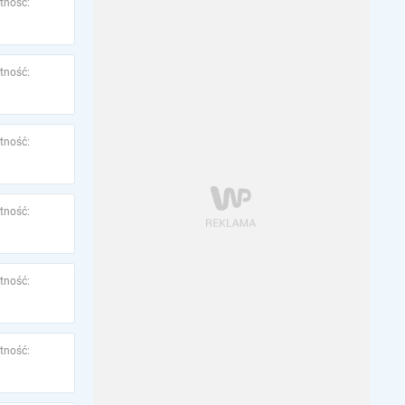
tność:
tność:
tność:
tność:
tność:
tność: