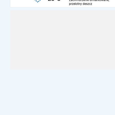
Zachmurzenie umiarkowane,
przelotny deszcz