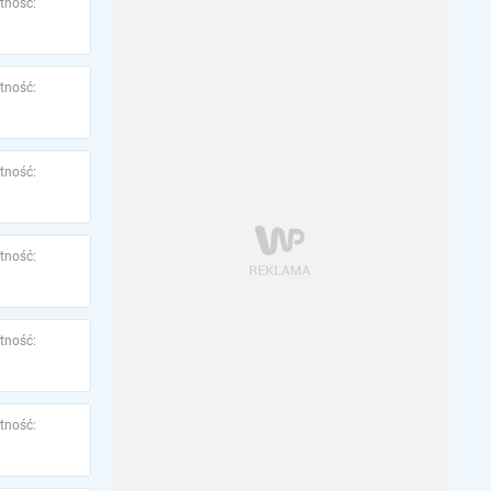
tność:
tność:
tność:
tność:
tność:
tność: