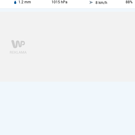
1.2 mm
1015 hPa
88%
8 km/h