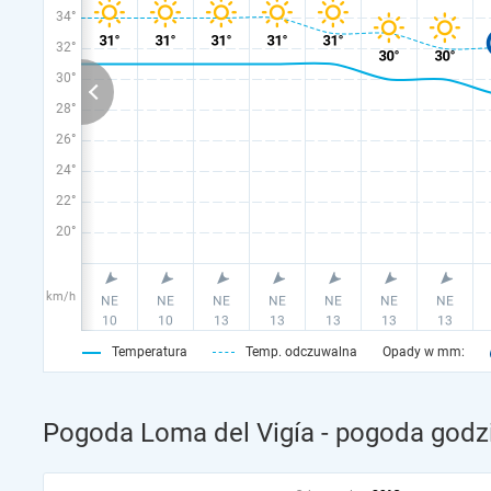
34°
32°
30°
28°
26°
24°
22°
20°
km/h
Temperatura
Temp. odczuwalna
Opady w mm:
Pogoda Loma del Vigía - pogoda godz