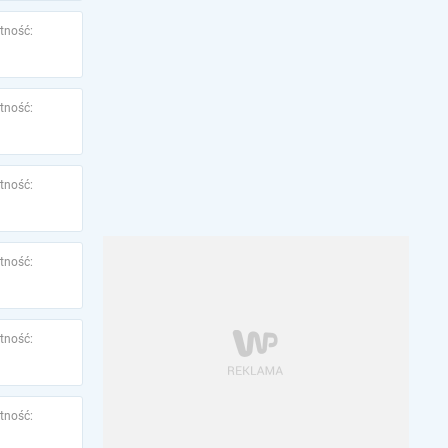
tność:
tność:
tność:
tność:
tność:
tność: