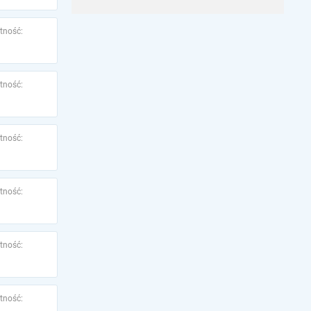
tność:
tność:
tność:
tność:
tność:
tność: