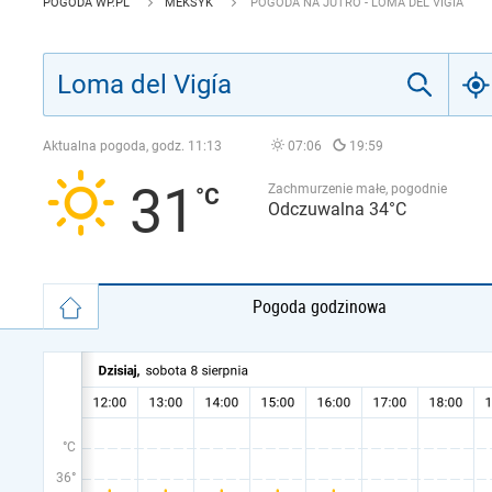
POGODA WP.PL
MEKSYK
POGODA NA JUTRO - LOMA DEL VIGÍA
Aktualna pogoda, godz.
11:13
07:06
19:59
31
Zachmurzenie małe, pogodnie
Odczuwalna 34°C
Pogoda godzinowa
°C
36°