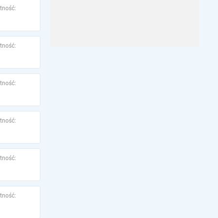
tność:
tność:
tność:
tność:
tność:
tność: