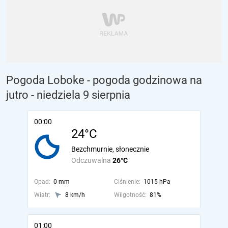
Pogoda Loboke - pogoda godzinowa na
jutro
- niedziela 9 sierpnia
00:00
24°C
Bezchmurnie, słonecznie
Odczuwalna
26°C
Opad:
0 mm
Ciśnienie:
1015 hPa
Wiatr:
8 km/h
Wilgotność:
81%
01:00