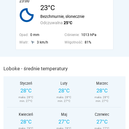
23:00
23°C
Bezchmurnie, słonecznie
Odczuwalna
25°C
Opad:
0 mm
Ciśnienie:
1013 hPa
Wiatr:
3 km/h
Wilgotność:
81%
Loboke - średnie temperatury
Styczeń
Luty
Marzec
28°C
28°C
28°C
maks. 28°C
maks. 28°C
maks. 28°C
min. 27°C
min. 27°C
min. 27°C
Kwiecień
Maj
Czerwiec
28°C
27°C
27°C
maks. 29°C
maks. 28°C
maks. 27°C