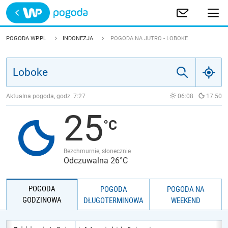
Trwa ładowanie
POLSKA
POGODA WP.PL
INDONEZJA
POGODA NA JUTRO - LOBOKE
EUROPA
ŚWIAT
Aktualna pogoda, godz.
7:27
06:08
17:50
25
JAKOŚĆ POWIETRZA
Bezchmurnie, słonecznie
Odczuwalna 26°C
POGODA
POGODA
POGODA NA
GODZINOWA
DŁUGOTERMINOWA
WEEKEND