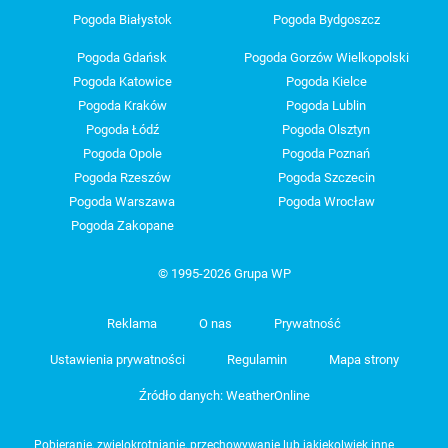
Pogoda Białystok
Pogoda Bydgoszcz
Pogoda Gdańsk
Pogoda Gorzów Wielkopolski
Pogoda Katowice
Pogoda Kielce
Pogoda Kraków
Pogoda Lublin
Pogoda Łódź
Pogoda Olsztyn
Pogoda Opole
Pogoda Poznań
Pogoda Rzeszów
Pogoda Szczecin
Pogoda Warszawa
Pogoda Wrocław
Pogoda Zakopane
© 1995-2026 Grupa WP
Reklama
O nas
Prywatność
Ustawienia prywatności
Regulamin
Mapa strony
Źródło danych: WeatherOnline
Pobieranie, zwielokrotnianie, przechowywanie lub jakiekolwiek inne