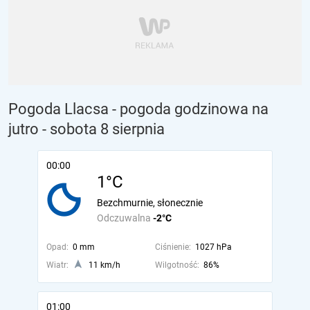
Pogoda Llacsa - pogoda godzinowa na
jutro
- sobota 8 sierpnia
00:00
1°C
Bezchmurnie, słonecznie
Odczuwalna
-2°C
Opad:
0 mm
Ciśnienie:
1027 hPa
Wiatr:
11 km/h
Wilgotność:
86%
01:00