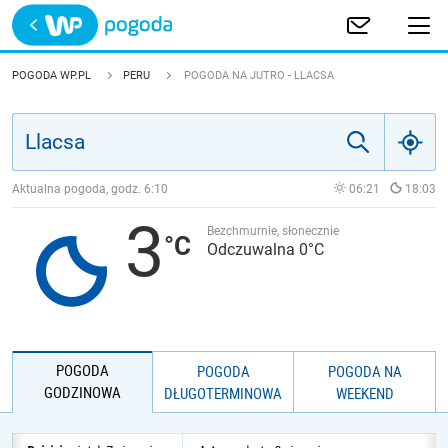
Trwa ładowanie
POLSKA
POGODA WP.PL
PERU
POGODA NA JUTRO - LLACSA
EUROPA
ŚWIAT
Aktualna pogoda, godz.
6:10
06:21
18:03
3
JAKOŚĆ POWIETRZA
Bezchmurnie, słonecznie
Odczuwalna 0°C
POGODA
POGODA
POGODA NA
GODZINOWA
DŁUGOTERMINOWA
WEEKEND