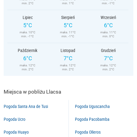
min. 2°C
min. 1°C
min. -1°C
Lipiec
Sierpień
Wrzesień
5°C
5°C
6°C
maks. 10°C
maks. 11°C
maks. 11°C
min. -1°C
min. -1°C
min. 0°C
Październik
Listopad
Grudzień
6°C
7°C
7°C
maks. 12°C
maks. 12°C
maks. 12°C
min. 2°C
min. 2°C
min. 2°C
Miejsca w pobliżu Llacsa
Pogoda Santa Ana de Tusi
Pogoda Uguscancha
Pogoda Ucro
Pogoda Pacobamba
Pogoda Huayo
Pogoda Olleros