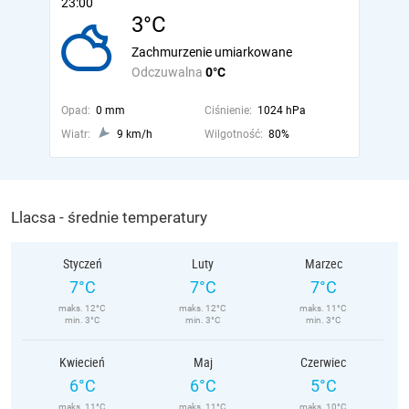
23:00
3°C
Zachmurzenie umiarkowane
Odczuwalna
0°C
Opad:
0 mm
Ciśnienie:
1024 hPa
Wiatr:
9 km/h
Wilgotność:
80%
Llacsa - średnie temperatury
Styczeń
Luty
Marzec
7°C
7°C
7°C
maks. 12°C
maks. 12°C
maks. 11°C
min. 3°C
min. 3°C
min. 3°C
Kwiecień
Maj
Czerwiec
6°C
6°C
5°C
maks. 11°C
maks. 11°C
maks. 10°C