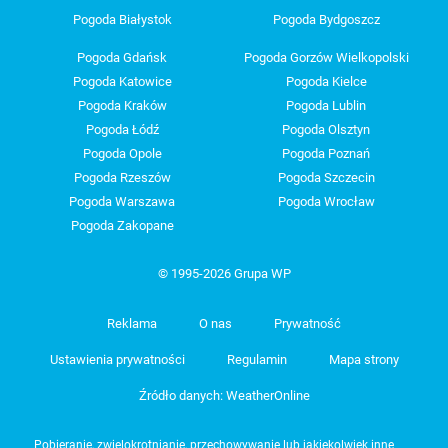
Pogoda Białystok
Pogoda Bydgoszcz
Pogoda Gdańsk
Pogoda Gorzów Wielkopolski
Pogoda Katowice
Pogoda Kielce
Pogoda Kraków
Pogoda Lublin
Pogoda Łódź
Pogoda Olsztyn
Pogoda Opole
Pogoda Poznań
Pogoda Rzeszów
Pogoda Szczecin
Pogoda Warszawa
Pogoda Wrocław
Pogoda Zakopane
© 1995-2026 Grupa WP
Reklama
O nas
Prywatność
Ustawienia prywatności
Regulamin
Mapa strony
Źródło danych: WeatherOnline
Pobieranie, zwielokrotnianie, przechowywanie lub jakiekolwiek inne