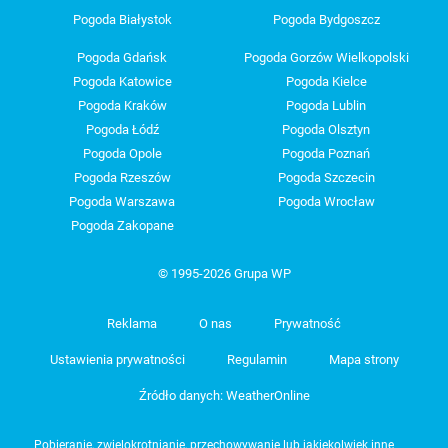
Pogoda Białystok
Pogoda Bydgoszcz
Pogoda Gdańsk
Pogoda Gorzów Wielkopolski
Pogoda Katowice
Pogoda Kielce
Pogoda Kraków
Pogoda Lublin
Pogoda Łódź
Pogoda Olsztyn
Pogoda Opole
Pogoda Poznań
Pogoda Rzeszów
Pogoda Szczecin
Pogoda Warszawa
Pogoda Wrocław
Pogoda Zakopane
© 1995-2026 Grupa WP
Reklama
O nas
Prywatność
Ustawienia prywatności
Regulamin
Mapa strony
Źródło danych: WeatherOnline
Pobieranie, zwielokrotnianie, przechowywanie lub jakiekolwiek inne