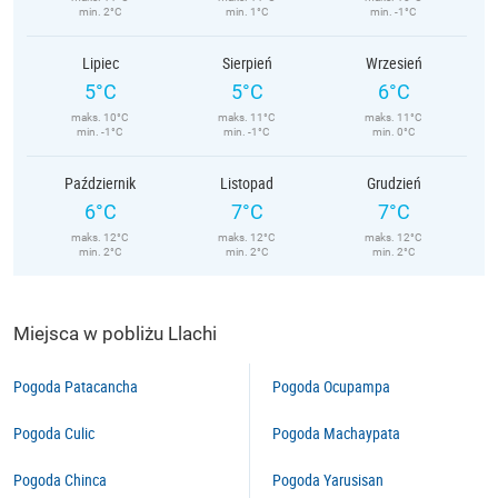
min. 2°C
min. 1°C
min. -1°C
Lipiec
Sierpień
Wrzesień
5°C
5°C
6°C
maks. 10°C
maks. 11°C
maks. 11°C
min. -1°C
min. -1°C
min. 0°C
Październik
Listopad
Grudzień
6°C
7°C
7°C
maks. 12°C
maks. 12°C
maks. 12°C
min. 2°C
min. 2°C
min. 2°C
Miejsca w pobliżu Llachi
Pogoda Patacancha
Pogoda Ocupampa
Pogoda Culic
Pogoda Machaypata
Pogoda Chinca
Pogoda Yarusisan