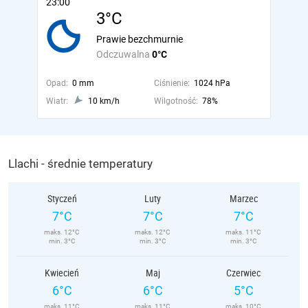
23:00
3°C
Prawie bezchmurnie
Odczuwalna
0°C
Opad:
0 mm
Ciśnienie:
1024 hPa
Wiatr:
10 km/h
Wilgotność:
78%
Llachi - średnie temperatury
Styczeń
Luty
Marzec
7°C
7°C
7°C
maks. 12°C
maks. 12°C
maks. 11°C
min. 3°C
min. 3°C
min. 3°C
Kwiecień
Maj
Czerwiec
6°C
6°C
5°C
maks. 11°C
maks. 11°C
maks. 10°C