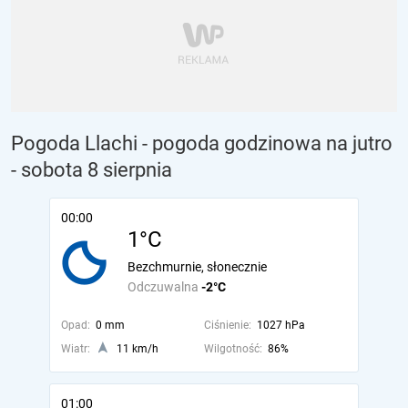
Pogoda Llachi - pogoda godzinowa na jutro
- sobota 8 sierpnia
00:00
1°C
Bezchmurnie, słonecznie
Odczuwalna
-2°C
Opad:
0 mm
Ciśnienie:
1027 hPa
Wiatr:
11 km/h
Wilgotność:
86%
01:00