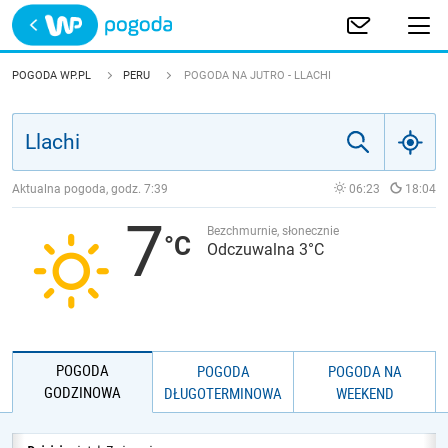
Trwa ładowanie
POLSKA
POGODA WP.PL
PERU
POGODA NA JUTRO - LLACHI
EUROPA
ŚWIAT
Aktualna pogoda, godz.
7:39
06:23
18:04
7
JAKOŚĆ POWIETRZA
Bezchmurnie, słonecznie
Odczuwalna 3°C
POGODA
POGODA
POGODA NA
GODZINOWA
DŁUGOTERMINOWA
WEEKEND