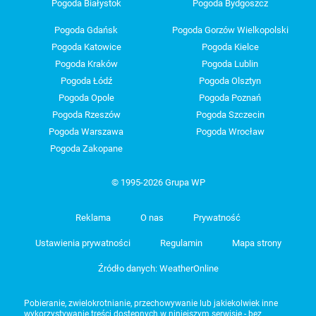
Pogoda Białystok
Pogoda Bydgoszcz
Pogoda Gdańsk
Pogoda Gorzów Wielkopolski
Pogoda Katowice
Pogoda Kielce
Pogoda Kraków
Pogoda Lublin
Pogoda Łódź
Pogoda Olsztyn
Pogoda Opole
Pogoda Poznań
Pogoda Rzeszów
Pogoda Szczecin
Pogoda Warszawa
Pogoda Wrocław
Pogoda Zakopane
© 1995-2026 Grupa WP
Reklama
O nas
Prywatność
Ustawienia prywatności
Regulamin
Mapa strony
Źródło danych: WeatherOnline
Pobieranie, zwielokrotnianie, przechowywanie lub jakiekolwiek inne
wykorzystywanie treści dostępnych w niniejszym serwisie - bez