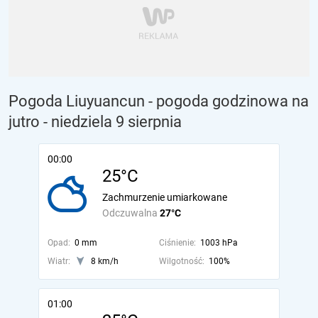
Pogoda Liuyuancun - pogoda godzinowa na
jutro
- niedziela 9 sierpnia
00:00
25°C
Zachmurzenie umiarkowane
Odczuwalna
27°C
Opad:
0 mm
Ciśnienie:
1003 hPa
Wiatr:
8 km/h
Wilgotność:
100%
01:00