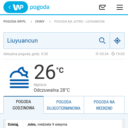
Trwa ładowanie
POLSKA
POGODA WP.PL
CHINY
POGODA NA JUTRO - LIUYUANCUN
EUROPA
ŚWIAT
Aktualna pogoda, godz.
9:30
05:34
19:05
26
JAKOŚĆ POWIETRZA
Mgliście
Odczuwalna 28°C
POGODA
POGODA
POGODA NA
GODZINOWA
DŁUGOTERMINOWA
WEEKEND