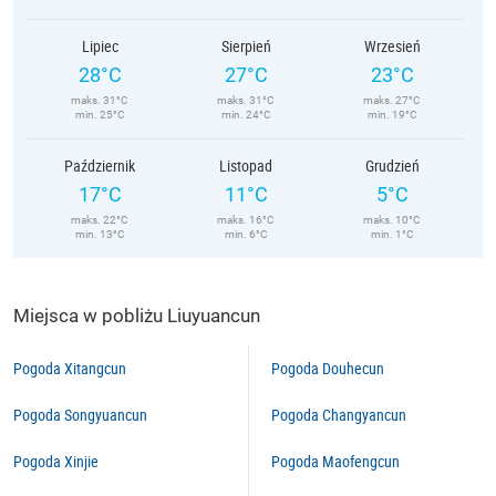
Lipiec
Sierpień
Wrzesień
28°C
27°C
23°C
maks. 31°C
maks. 31°C
maks. 27°C
min. 25°C
min. 24°C
min. 19°C
Październik
Listopad
Grudzień
17°C
11°C
5°C
maks. 22°C
maks. 16°C
maks. 10°C
min. 13°C
min. 6°C
min. 1°C
Miejsca w pobliżu Liuyuancun
Pogoda Xitangcun
Pogoda Douhecun
Pogoda Songyuancun
Pogoda Changyancun
Pogoda Xinjie
Pogoda Maofengcun