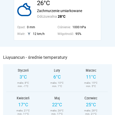
26°C
Zachmurzenie umiarkowane
Odczuwalna
28°C
Opad:
0 mm
Ciśnienie:
1000 hPa
Wiatr:
12 km/h
Wilgotność:
95%
Liuyuancun - średnie temperatury
Styczeń
Luty
Marzec
3°C
6°C
11°C
maks. 8°C
maks. 10°C
maks. 15°C
min. -1°C
min. 1°C
min. 5°C
Kwiecień
Maj
Czerwiec
17°C
22°C
25°C
maks. 21°C
maks. 26°C
maks. 28°C
min. 11°C
min. 17°C
min. 21°C