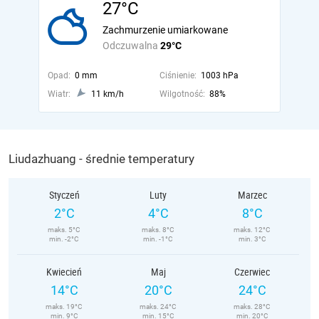
27°C
Zachmurzenie umiarkowane
Odczuwalna
29°C
Opad:
0 mm
Ciśnienie:
1003 hPa
Wiatr:
11 km/h
Wilgotność:
88%
Liudazhuang - średnie temperatury
Styczeń
Luty
Marzec
2°C
4°C
8°C
maks. 5°C
maks. 8°C
maks. 12°C
min. -2°C
min. -1°C
min. 3°C
Kwiecień
Maj
Czerwiec
14°C
20°C
24°C
maks. 19°C
maks. 24°C
maks. 28°C
min. 9°C
min. 15°C
min. 20°C