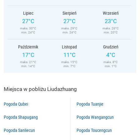
Lipiec
Sierpień
Wrzesień
27°C
27°C
23°C
maks. 30°C
maks. 29°C
maks. 26°C
min. 24°C
min. 24°C
min. 20°C
Październik
Listopad
Grudzień
17°C
11°C
4°C
maks. 21°C
maks. 15°C
maks. 8°C
min. 14°C
min. 7°C
min. 1°C
Miejsca w pobliżu Liudazhuang
Pogoda Qubei
Pogoda Tuanjie
Pogoda Shapugang
Pogoda Wangangcun
Pogoda Sanliecun
Pogoda Toucengcun