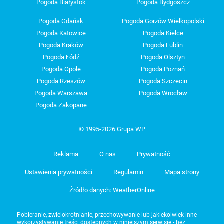
Pogoda Białystok
Pogoda Bydgoszcz
Pogoda Gdańsk
Pogoda Gorzów Wielkopolski
Pogoda Katowice
Pogoda Kielce
Pogoda Kraków
Pogoda Lublin
Pogoda Łódź
Pogoda Olsztyn
Pogoda Opole
Pogoda Poznań
Pogoda Rzeszów
Pogoda Szczecin
Pogoda Warszawa
Pogoda Wrocław
Pogoda Zakopane
© 1995-2026 Grupa WP
Reklama
O nas
Prywatność
Ustawienia prywatności
Regulamin
Mapa strony
Źródło danych: WeatherOnline
Pobieranie, zwielokrotnianie, przechowywanie lub jakiekolwiek inne
wykorzystywanie treści dostępnych w niniejszym serwisie - bez