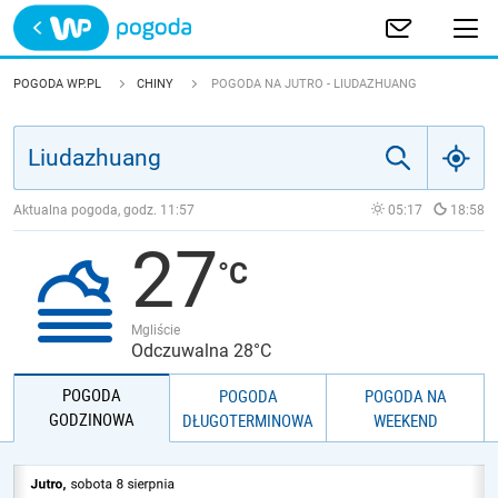
Trwa ładowanie
POLSKA
POGODA WP.PL
CHINY
POGODA NA JUTRO - LIUDAZHUANG
EUROPA
ŚWIAT
Aktualna pogoda, godz.
11:57
05:17
18:58
27
JAKOŚĆ POWIETRZA
Mgliście
Odczuwalna 28°C
POGODA
POGODA
POGODA NA
GODZINOWA
DŁUGOTERMINOWA
WEEKEND