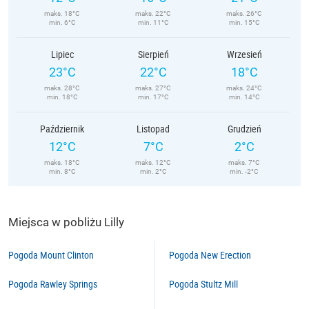
maks. 18°C
maks. 22°C
maks. 26°C
min. 6°C
min. 11°C
min. 15°C
Lipiec
Sierpień
Wrzesień
23°C
22°C
18°C
maks. 28°C
maks. 27°C
maks. 24°C
min. 18°C
min. 17°C
min. 14°C
Październik
Listopad
Grudzień
12°C
7°C
2°C
maks. 18°C
maks. 12°C
maks. 7°C
min. 8°C
min. 2°C
min. -2°C
Miejsca w pobliżu Lilly
Pogoda Mount Clinton
Pogoda New Erection
Pogoda Rawley Springs
Pogoda Stultz Mill