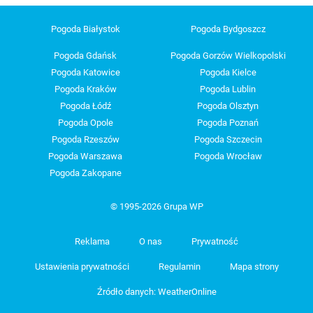
Pogoda Białystok
Pogoda Bydgoszcz
Pogoda Gdańsk
Pogoda Gorzów Wielkopolski
Pogoda Katowice
Pogoda Kielce
Pogoda Kraków
Pogoda Lublin
Pogoda Łódź
Pogoda Olsztyn
Pogoda Opole
Pogoda Poznań
Pogoda Rzeszów
Pogoda Szczecin
Pogoda Warszawa
Pogoda Wrocław
Pogoda Zakopane
© 1995-2026 Grupa WP
Reklama
O nas
Prywatność
Ustawienia prywatności
Regulamin
Mapa strony
Źródło danych: WeatherOnline