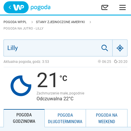
Trwa ładowanie
POLSKA
POGODA WP.PL
STANY ZJEDNOCZONE AMERYKI
POGODA NA JUTRO - LILLY
EUROPA
ŚWIAT
Aktualna pogoda, godz.
3:53
06:25
20:20
JAKOŚĆ POWIETRZA
21
Zachmurzenie małe, pogodnie
Odczuwalna 22°C
POGODA
POGODA
POGODA NA
GODZINOWA
DŁUGOTERMINOWA
WEEKEND