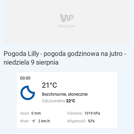
Pogoda Lilly - pogoda godzinowa na jutro
-
niedziela 9 sierpnia
00:00
21°C
Bezchmurnie, słonecznie
Odczuwalna
22°C
Opad:
0 mm
Ciśnienie:
1019 hPa
Wiatr:
2 km/h
Wilgotność:
92%