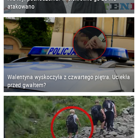
atakowano
Walentyna wyskoczyła z czwartego piętra. Uciekła
przed gwałtem?