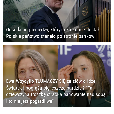
Odsetki od pieniędzy, których klient nie dostał.
Polskie państwo stanęło po stronie banków
Ewa Woydyłło TŁUMACZY SIĘ ze słów o Idze
Świątek i pogrąża się jeszcze bardziej? "Ta
dziewczyna troszkę straciła panowanie nad sobą.
I to nie jest pogardliwe"