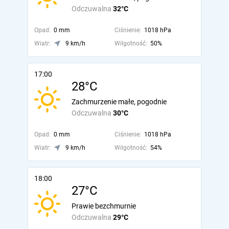
Odczuwalna
32°C
Opad:
0 mm
Ciśnienie:
1018 hPa
Wiatr:
9 km/h
Wilgotność:
50%
17:00
28°C
Zachmurzenie małe, pogodnie
Odczuwalna
30°C
Opad:
0 mm
Ciśnienie:
1018 hPa
Wiatr:
9 km/h
Wilgotność:
54%
18:00
27°C
Prawie bezchmurnie
Odczuwalna
29°C