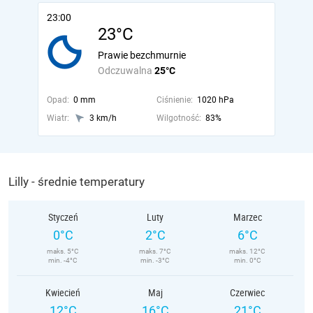
23:00
23°C
Prawie bezchmurnie
Odczuwalna
25°C
Opad:
0 mm
Ciśnienie:
1020 hPa
Wiatr:
3 km/h
Wilgotność:
83%
Lilly - średnie temperatury
Styczeń
Luty
Marzec
0°C
2°C
6°C
maks. 5°C
maks. 7°C
maks. 12°C
min. -4°C
min. -3°C
min. 0°C
Kwiecień
Maj
Czerwiec
12°C
16°C
21°C