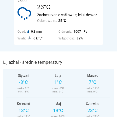
23:00
23°C
Zachmurzenie całkowite, lekki deszcz
Odczuwalna
25°C
Opad:
0.3 mm
Ciśnienie:
1007 hPa
Wiatr:
6 km/h
Wilgotność:
82%
Lijiazhai - średnie temperatury
Styczeń
Luty
Marzec
-3°C
1°C
7°C
maks. 3°C
maks. 6°C
maks. 12°C
min. -8°C
min. -5°C
min. 0°C
Kwiecień
Maj
Czerwiec
13°C
19°C
23°C
maks. 19°C
maks. 24°C
maks. 28°C