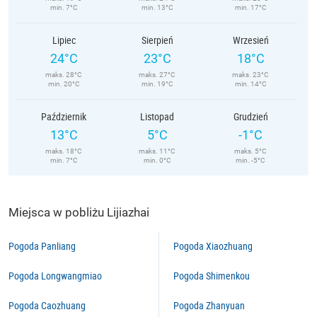
min. 7°C
min. 13°C
min. 17°C
Lipiec
Sierpień
Wrzesień
24°C
23°C
18°C
maks. 28°C
maks. 27°C
maks. 23°C
min. 20°C
min. 19°C
min. 14°C
Październik
Listopad
Grudzień
13°C
5°C
-1°C
maks. 18°C
maks. 11°C
maks. 5°C
min. 7°C
min. 0°C
min. -5°C
Miejsca w pobliżu Lijiazhai
Pogoda Panliang
Pogoda Xiaozhuang
Pogoda Longwangmiao
Pogoda Shimenkou
Pogoda Caozhuang
Pogoda Zhanyuan