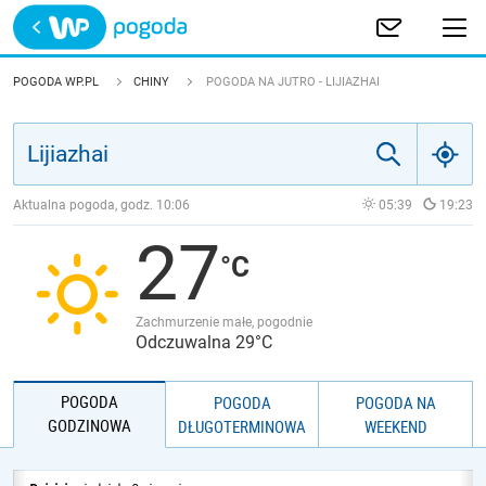
Trwa ładowanie
POLSKA
POGODA WP.PL
CHINY
POGODA NA JUTRO - LIJIAZHAI
EUROPA
ŚWIAT
Aktualna pogoda, godz.
10:06
05:39
19:23
27
JAKOŚĆ POWIETRZA
Zachmurzenie małe, pogodnie
Odczuwalna 29°C
POGODA
POGODA
POGODA NA
GODZINOWA
DŁUGOTERMINOWA
WEEKEND