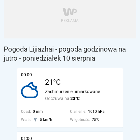
Pogoda Lijiazhai - pogoda godzinowa na
jutro
- poniedziałek 10 sierpnia
00:00
21°C
Zachmurzenie umiarkowane
Odczuwalna
23°C
Opad:
0 mm
Ciśnienie:
1010 hPa
Wiatr:
5 km/h
Wilgotność:
75%
01:00