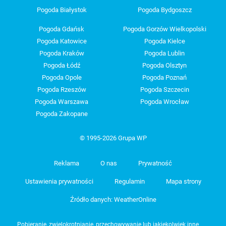
Pogoda Białystok
Pogoda Bydgoszcz
Pogoda Gdańsk
Pogoda Gorzów Wielkopolski
Pogoda Katowice
Pogoda Kielce
Pogoda Kraków
Pogoda Lublin
Pogoda Łódź
Pogoda Olsztyn
Pogoda Opole
Pogoda Poznań
Pogoda Rzeszów
Pogoda Szczecin
Pogoda Warszawa
Pogoda Wrocław
Pogoda Zakopane
© 1995-2026 Grupa WP
Reklama
O nas
Prywatność
Ustawienia prywatności
Regulamin
Mapa strony
Źródło danych: WeatherOnline
Pobieranie, zwielokrotnianie, przechowywanie lub jakiekolwiek inne