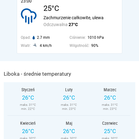
23:00
25°C
Zachmurzenie całkowite, ulewa
Odczuwalna
27°C
Opad:
2.7 mm
Ciśnienie:
1010 hPa
Wiatr:
4 km/h
Wilgotność:
90%
Liboka - średnie temperatury
Styczeń
Luty
Marzec
26°C
26°C
26°C
maks. 31°C
maks. 31°C
maks. 31°C
min. 22°C
min. 23°C
min. 23°C
Kwiecień
Maj
Czerwiec
26°C
26°C
25°C
maks. 30°C
maks. 30°C
maks. 30°C