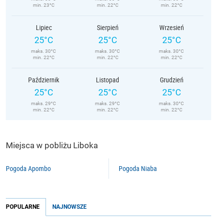
min. 23°C
min. 22°C
min. 22°C
Lipiec
Sierpień
Wrzesień
25°C
25°C
25°C
maks. 30°C
maks. 30°C
maks. 30°C
min. 22°C
min. 22°C
min. 22°C
Październik
Listopad
Grudzień
25°C
25°C
25°C
maks. 29°C
maks. 29°C
maks. 30°C
min. 22°C
min. 22°C
min. 22°C
Miejsca w pobliżu Liboka
Pogoda Apombo
Pogoda Niaba
POPULARNE
NAJNOWSZE