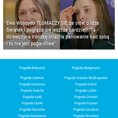
Ewa Woydyłło TŁUMACZY SIĘ ze słów o Idze
Świątek i pogrąża się jeszcze bardziej? "Ta
dziewczyna troszkę straciła panowanie nad sobą.
I to nie jest pogardliwe"
Pogoda Białystok
Pogoda Bydgoszcz
Pogoda Gdańsk
Pogoda Gorzów Wielkopolski
Pogoda Katowice
Pogoda Kielce
Pogoda Kraków
Pogoda Lublin
Pogoda Łódź
Pogoda Olsztyn
Pogoda Opole
Pogoda Poznań
Pogoda Rzeszów
Pogoda Szczecin
Pogoda Warszawa
Pogoda Wrocław