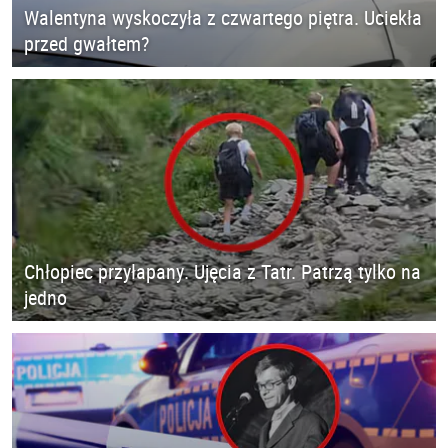
Walentyna wyskoczyła z czwartego piętra. Uciekła
przed gwałtem?
Chłopiec przyłapany. Ujęcia z Tatr. Patrzą tylko na
jedno