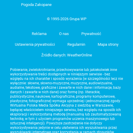
Pogoda Zakopane
© 1995-2026 Grupa WP
Reklama
O nas
Prywatność
Ustawienia prywatności
Regulamin
Mapa strony
Źródło danych: WeatherOnline
Pobieranie, zwielokrotnianie, przechowywanie lub jakiekolwiek inne
wykorzystywanie treści dostępnych w niniejszym serwisie - bez
względu na ich charakter i sposób wyrażenia (w szczególności lecz nie
wyłącznie: słowne, słowno-muzyczne, muzyczne, audiowizualne,
audialne, tekstowe, graficzne i zawarte w nich dane i informacje, bazy
danych i zawarte w nich dane) oraz formę (np. literackie,
publicystyczne, naukowe, kartograficzne, programy komputerowe,
plastyczne, fotograficzne) wymaga uprzedniej i jednoznacznej zgody
Wirtualna Polska Media Spółka Akcyjna z siedzibą w Warszawie,
będącej właścicielem niniejszego serwisu, bez względu na sposób ich
eksploracji i wykorzystaną metodę (manualną lub zautomatyzowaną
technikę, w tym z użyciem programów uczenia maszynowego lub
sztucznej inteligencji). Powyższe zastrzeżenie nie dotyczy
wykorzystywania jedynie w celu ułatwienia ich wyszukiwania przez
wyszukiwarki internetowe oraz korzystania w ramach stosunków