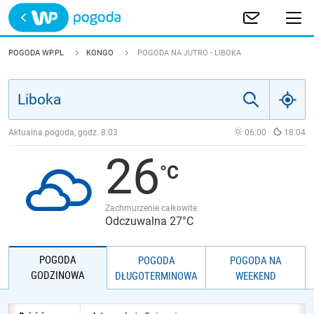
Trwa ładowanie
POLSKA
POGODA WP.PL
KONGO
POGODA NA JUTRO - LIBOKA
EUROPA
ŚWIAT
Aktualna pogoda, godz.
8:03
06:00
18:04
26
JAKOŚĆ POWIETRZA
Zachmurzenie całkowite
Odczuwalna 27°C
POGODA
POGODA
POGODA NA
GODZINOWA
DŁUGOTERMINOWA
WEEKEND