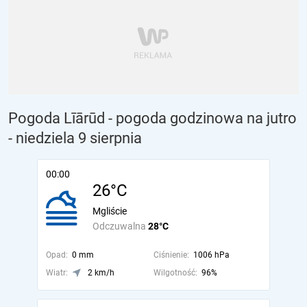
Pogoda Līārūd - pogoda godzinowa na jutro
- niedziela 9 sierpnia
00:00
26°C
Mgliście
Odczuwalna
28°C
Opad:
0 mm
Ciśnienie:
1006 hPa
Wiatr:
2 km/h
Wilgotność:
96%