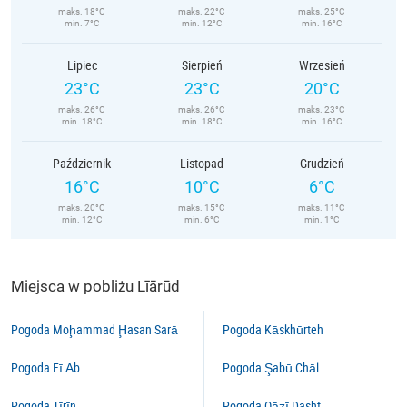
maks. 18°C
maks. 22°C
maks. 25°C
min. 7°C
min. 12°C
min. 16°C
Lipiec
Sierpień
Wrzesień
23°C
23°C
20°C
maks. 26°C
maks. 26°C
maks. 23°C
min. 18°C
min. 18°C
min. 16°C
Październik
Listopad
Grudzień
16°C
10°C
6°C
maks. 20°C
maks. 15°C
maks. 11°C
min. 12°C
min. 6°C
min. 1°C
Miejsca w pobliżu Līārūd
Pogoda Moḩammad Ḩasan Sarā
Pogoda Kāskhūrteh
Pogoda Fī Āb
Pogoda Şabū Chāl
Pogoda Tīrīn
Pogoda Qāẕī Dasht