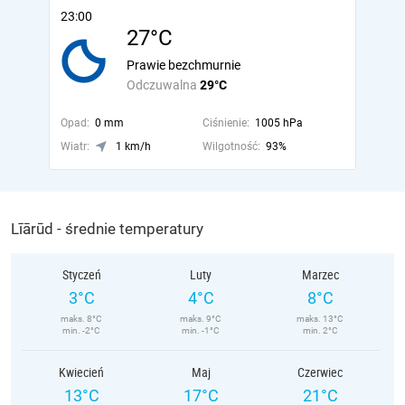
23:00
27°C
Prawie bezchmurnie
Odczuwalna
29°C
Opad:
0 mm
Ciśnienie:
1005 hPa
Wiatr:
1 km/h
Wilgotność:
93%
Līārūd - średnie temperatury
Styczeń
Luty
Marzec
3°C
4°C
8°C
maks. 8°C
maks. 9°C
maks. 13°C
min. -2°C
min. -1°C
min. 2°C
Kwiecień
Maj
Czerwiec
13°C
17°C
21°C