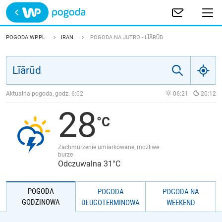
Trwa ładowanie
POLSKA
POGODA WP.PL
IRAN
POGODA NA JUTRO - LĪĀRŪD
EUROPA
ŚWIAT
Aktualna pogoda, godz.
6:02
06:21
20:12
28
JAKOŚĆ POWIETRZA
Zachmurzenie umiarkowane, możliwe
burze
Odczuwalna 31°C
POGODA
POGODA
POGODA NA
GODZINOWA
DŁUGOTERMINOWA
WEEKEND