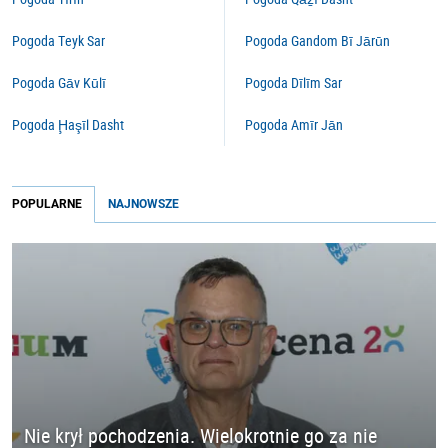
Pogoda Teyk Sar
Pogoda Gandom Bī Jārūn
Pogoda Gāv Kūlī
Pogoda Dīlīm Sar
Pogoda Ḩaşīl Dasht
Pogoda Amīr Jān
POPULARNE
NAJNOWSZE
Nie krył pochodzenia. Wielokrotnie go za nie