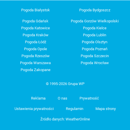
Pogoda Białystok
Pogoda Bydgoszcz
Pogoda Gdańsk
Pogoda Gorzów Wielkopolski
Pogoda Katowice
Pogoda Kielce
Pogoda Kraków
Pogoda Lublin
Pogoda Łódź
Pogoda Olsztyn
Pogoda Opole
Pogoda Poznań
Pogoda Rzeszów
Pogoda Szczecin
Pogoda Warszawa
Pogoda Wrocław
Pogoda Zakopane
© 1995-2026 Grupa WP
Reklama
O nas
Prywatność
Ustawienia prywatności
Regulamin
Mapa strony
Źródło danych: WeatherOnline