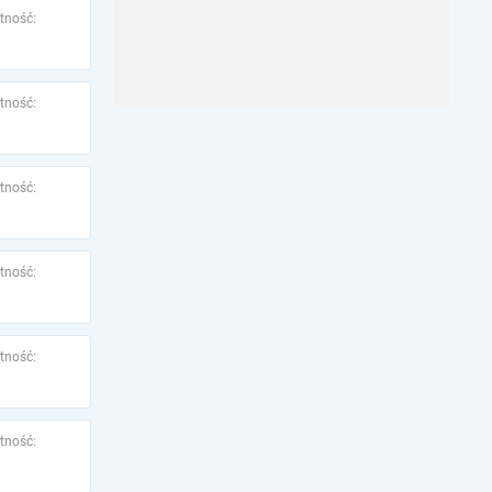
tność:
tność:
tność:
tność:
tność:
tność: