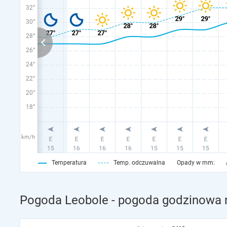
32°
30°
28°
26°
24°
22°
20°
18°
km/h
Temperatura
Temp. odczuwalna
Opady w mm:
Pogoda Leobole - pogoda godzinowa n