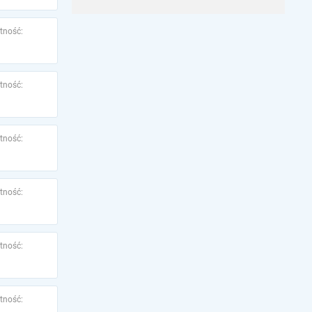
tność:
tność:
tność:
tność:
tność:
tność: