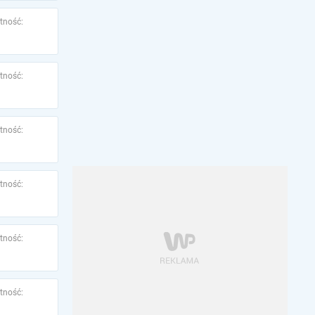
tność:
tność:
tność:
tność:
tność:
tność: