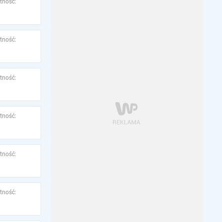
tność:
tność:
tność:
tność:
tność:
tność: