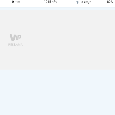
0 mm
1015 hPa
80%
8 km/h