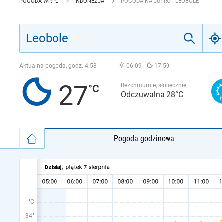
POGODA WP.PL
INDONEZJA
POGODA NA JUTRO - LEOBOLE
Aktualna pogoda, godz.
4:58
06:09
17:50
27
Bezchmurnie, słonecznie
Odczuwalna 28°C
Pogoda godzinowa
°C
34°