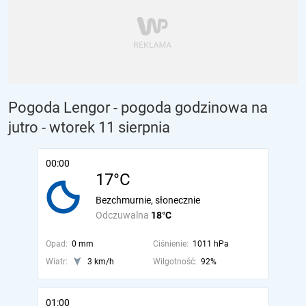
Pogoda Lengor - pogoda godzinowa na
jutro
- wtorek 11 sierpnia
00:00
17°C
Bezchmurnie, słonecznie
Odczuwalna
18°C
Opad:
0 mm
Ciśnienie:
1011 hPa
Wiatr:
3 km/h
Wilgotność:
92%
01:00