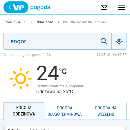
Trwa ładowanie
POLSKA
POGODA WP.PL
INDONEZJA
POGODA NA JUTRO - LENGOR
EUROPA
ŚWIAT
Aktualna pogoda, godz.
11:26
06:10
17:58
24
JAKOŚĆ POWIETRZA
Zachmurzenie małe, pogodnie
Odczuwalna 25°C
POGODA
POGODA
POGODA NA
GODZINOWA
DŁUGOTERMINOWA
WEEKEND