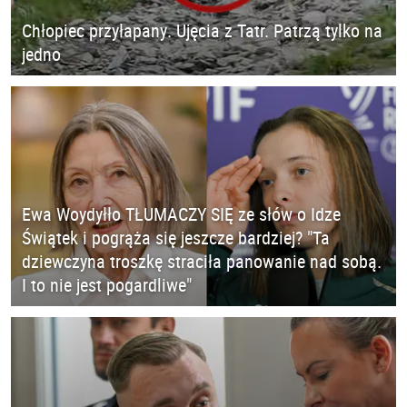
Chłopiec przyłapany. Ujęcia z Tatr. Patrzą tylko na
jedno
Ewa Woydyłło TŁUMACZY SIĘ ze słów o Idze
Świątek i pogrąża się jeszcze bardziej? "Ta
dziewczyna troszkę straciła panowanie nad sobą.
I to nie jest pogardliwe"