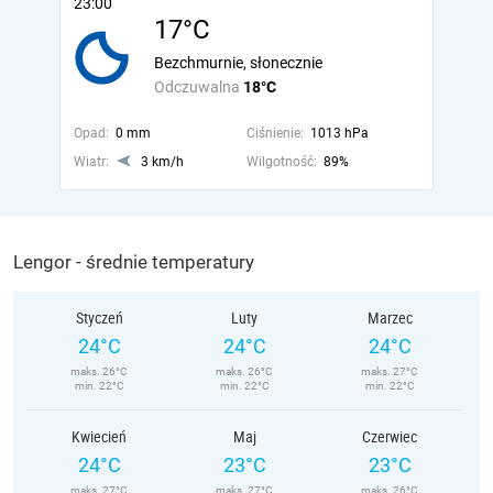
23:00
17°C
Bezchmurnie, słonecznie
Odczuwalna
18°C
Opad:
0 mm
Ciśnienie:
1013 hPa
Wiatr:
3 km/h
Wilgotność:
89%
Lengor - średnie temperatury
Styczeń
Luty
Marzec
24°C
24°C
24°C
maks. 26°C
maks. 26°C
maks. 27°C
min. 22°C
min. 22°C
min. 22°C
Kwiecień
Maj
Czerwiec
24°C
23°C
23°C
maks. 27°C
maks. 27°C
maks. 26°C