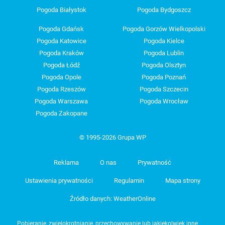
Pogoda Białystok
Pogoda Bydgoszcz
Pogoda Gdańsk
Pogoda Gorzów Wielkopolski
Pogoda Katowice
Pogoda Kielce
Pogoda Kraków
Pogoda Lublin
Pogoda Łódź
Pogoda Olsztyn
Pogoda Opole
Pogoda Poznań
Pogoda Rzeszów
Pogoda Szczecin
Pogoda Warszawa
Pogoda Wrocław
Pogoda Zakopane
© 1995-2026 Grupa WP
Reklama
O nas
Prywatność
Ustawienia prywatności
Regulamin
Mapa strony
Źródło danych: WeatherOnline
Pobieranie, zwielokrotnianie, przechowywanie lub jakiekolwiek inne