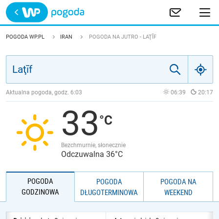
Trwa ładowanie
POLSKA
POGODA WP.PL
IRAN
POGODA NA JUTRO - LAŢĪF
EUROPA
ŚWIAT
Aktualna pogoda, godz.
6:03
06:39
20:17
33
JAKOŚĆ POWIETRZA
Bezchmurnie, słonecznie
Odczuwalna 36°C
POGODA
POGODA
POGODA NA
GODZINOWA
DŁUGOTERMINOWA
WEEKEND