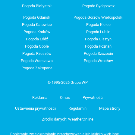
Pogoda Białystok
Pogoda Bydgoszcz
Pogoda Gdańsk
Pogoda Gorzów Wielkopolski
Pogoda Katowice
Pogoda Kielce
Pogoda Kraków
Pogoda Lublin
Pogoda Łódź
Pogoda Olsztyn
Pogoda Opole
Pogoda Poznań
Pogoda Rzeszów
Pogoda Szczecin
Pogoda Warszawa
Pogoda Wrocław
Pogoda Zakopane
© 1995-2026 Grupa WP
Reklama
O nas
Prywatność
Ustawienia prywatności
Regulamin
Mapa strony
Źródło danych: WeatherOnline
Pobieranie, zwielokrotnianie, przechowywanie lub jakiekolwiek inne