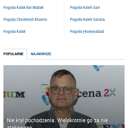
Pogoda Kalak Bar Mabak
Pogoda Kaleh Gārī
Pogoda Cheshmeh Khamīn
Pogoda Kaleh Gāvarā
Pogoda Kalak
Pogoda Ḩoseynābād
POPULARNE
NAJNOWSZE
Nie krył pochodzenia. Wielokrotnie go za nie
atakowano