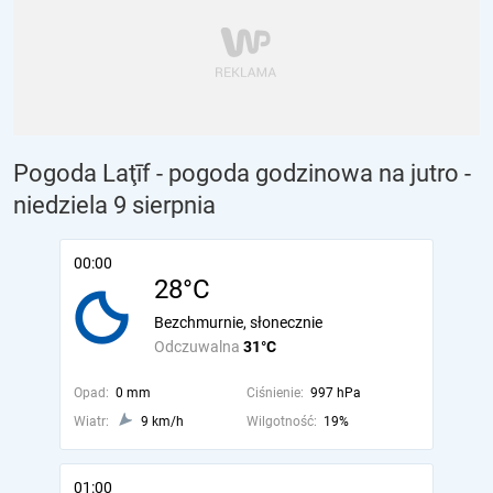
Pogoda Laţīf - pogoda godzinowa na jutro
-
niedziela 9 sierpnia
00:00
28°C
Bezchmurnie, słonecznie
Odczuwalna
31°C
Opad:
0 mm
Ciśnienie:
997 hPa
Wiatr:
9 km/h
Wilgotność:
19%
01:00