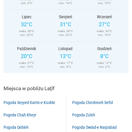
min. 9°C
min. 14°C
min. 19°C
Lipiec
Sierpień
Wrzesień
32°C
31°C
27°C
maks. 39°C
maks. 39°C
maks. 34°C
min. 23°C
min. 22°C
min. 18°C
Październik
Listopad
Grudzień
20°C
13°C
8°C
maks. 27°C
maks. 17°C
maks. 12°C
min. 13°C
min. 6°C
min. 2°C
Miejsca w pobliżu Laţīf
Pogoda Seyyed Karīm-e Kūshkī
Pogoda Cheshmeh Sefīd
Pogoda Chāh Kheyr
Pogoda Zūleh
Pogoda Qebleh
Pogoda Owlād-e Naqīābād