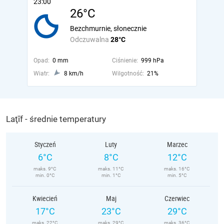
23:00
26°C
Bezchmurnie, słonecznie
Odczuwalna
28°C
Opad:
0 mm
Ciśnienie:
999 hPa
Wiatr:
8 km/h
Wilgotność:
21%
Laţīf - średnie temperatury
Styczeń
Luty
Marzec
6°C
8°C
12°C
maks. 9°C
maks. 11°C
maks. 16°C
min. 0°C
min. 1°C
min. 5°C
Kwiecień
Maj
Czerwiec
17°C
23°C
29°C
maks. 22°C
maks. 29°C
maks. 36°C