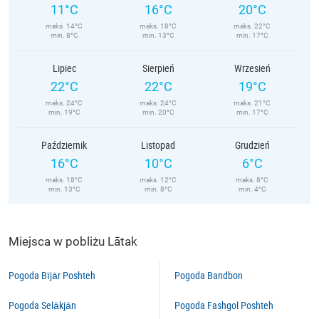
11°C
16°C
20°C
maks. 14°C
maks. 18°C
maks. 22°C
min. 8°C
min. 13°C
min. 17°C
Lipiec
Sierpień
Wrzesień
22°C
22°C
19°C
maks. 24°C
maks. 24°C
maks. 21°C
min. 19°C
min. 20°C
min. 17°C
Październik
Listopad
Grudzień
16°C
10°C
6°C
maks. 18°C
maks. 12°C
maks. 8°C
min. 13°C
min. 8°C
min. 4°C
Miejsca w pobliżu Lātak
Pogoda Bījār Poshteh
Pogoda Bandbon
Pogoda Selākjān
Pogoda Fashgol Poshteh