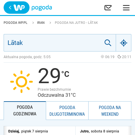
Trwa ładowanie
POLSKA
POGODA WP.PL
IRAN
POGODA NA JUTRO - LĀTAK
EUROPA
ŚWIAT
Aktualna pogoda, godz.
5:05
06:19
20:11
29
JAKOŚĆ POWIETRZA
Prawie bezchmurnie
Odczuwalna 31°C
POGODA
POGODA
POGODA NA
GODZINOWA
DŁUGOTERMINOWA
WEEKEND