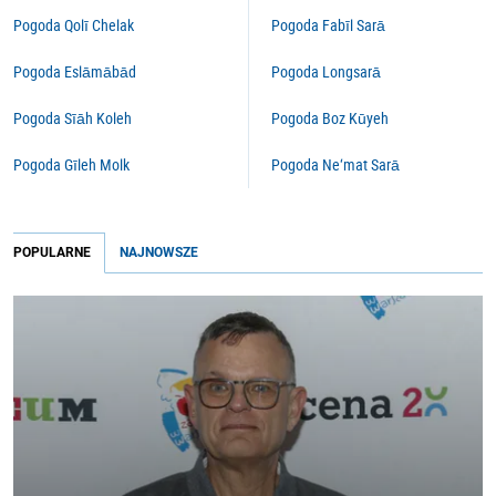
Pogoda Qolī Chelak
Pogoda Fabīl Sarā
Pogoda Eslāmābād
Pogoda Longsarā
Pogoda Sīāh Koleh
Pogoda Boz Kūyeh
Pogoda Gīleh Molk
Pogoda Ne‘mat Sarā
POPULARNE
NAJNOWSZE