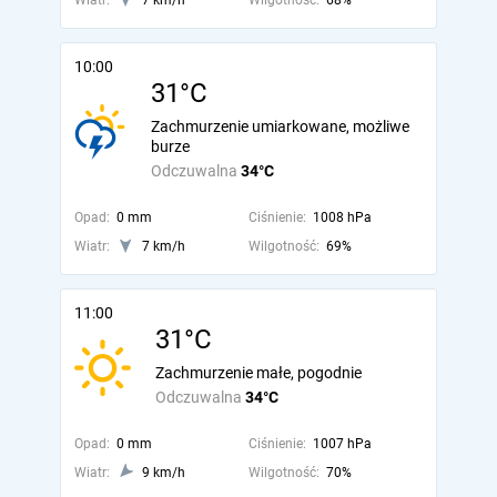
Wiatr:
7 km/h
Wilgotność:
68%
10:00
31°C
Zachmurzenie umiarkowane, możliwe
burze
Odczuwalna
34°C
Opad:
0 mm
Ciśnienie:
1008 hPa
Wiatr:
7 km/h
Wilgotność:
69%
11:00
31°C
Zachmurzenie małe, pogodnie
Odczuwalna
34°C
Opad:
0 mm
Ciśnienie:
1007 hPa
Wiatr:
9 km/h
Wilgotność:
70%