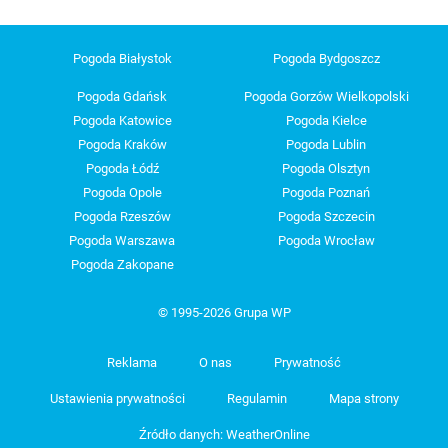
Pogoda Białystok
Pogoda Bydgoszcz
Pogoda Gdańsk
Pogoda Gorzów Wielkopolski
Pogoda Katowice
Pogoda Kielce
Pogoda Kraków
Pogoda Lublin
Pogoda Łódź
Pogoda Olsztyn
Pogoda Opole
Pogoda Poznań
Pogoda Rzeszów
Pogoda Szczecin
Pogoda Warszawa
Pogoda Wrocław
Pogoda Zakopane
© 1995-2026 Grupa WP
Reklama
O nas
Prywatność
Ustawienia prywatności
Regulamin
Mapa strony
Źródło danych: WeatherOnline