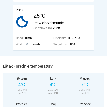
23:00
26°C
Prawie bezchmurnie
Odczuwalna
28°C
Opad:
0 mm
Ciśnienie:
1006 hPa
Wiatr:
5 km/h
Wilgotność:
85%
Lātak - średnie temperatury
Styczeń
Luty
Marzec
4°C
4°C
7°C
maks. 6°C
maks. 6°C
maks. 9°C
min. 1°C
min. 1°C
min. 3°C
Kwiecień
Maj
Czerwiec