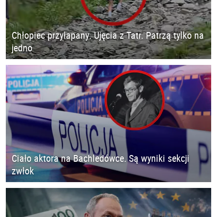
Chłopiec przyłapany. Ujęcia z Tatr. Patrzą tylko na
jedno
Ciało aktora na Bachledówce. Są wyniki sekcji
zwłok