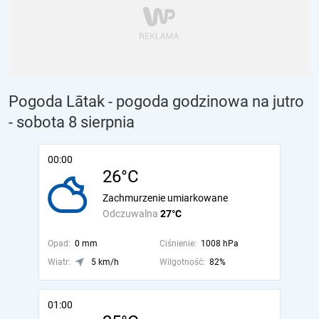
Pogoda Lātak - pogoda godzinowa na jutro
- sobota 8 sierpnia
00:00
26°C
Zachmurzenie umiarkowane
Odczuwalna
27°C
Opad:
0 mm
Ciśnienie:
1008 hPa
Wiatr:
5 km/h
Wilgotność:
82%
01:00