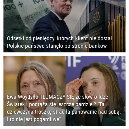
Odsetki od pieniędzy, których klient nie dostał.
Polskie państwo stanęło po stronie banków
Ewa Woydyłło TŁUMACZY SIĘ ze słów o Idze
Świątek i pogrąża się jeszcze bardziej? "Ta
dziewczyna troszkę straciła panowanie nad sobą.
I to nie jest pogardliwe"