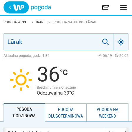
Trwa ładowanie
POLSKA
POGODA WP.PL
IRAN
POGODA NA JUTRO - LĀRAK
EUROPA
ŚWIAT
Aktualna pogoda, godz.
1:32
06:19
20:02
36
JAKOŚĆ POWIETRZA
Bezchmurnie, słonecznie
Odczuwalna 39°C
POGODA
POGODA
POGODA NA
GODZINOWA
DŁUGOTERMINOWA
WEEKEND