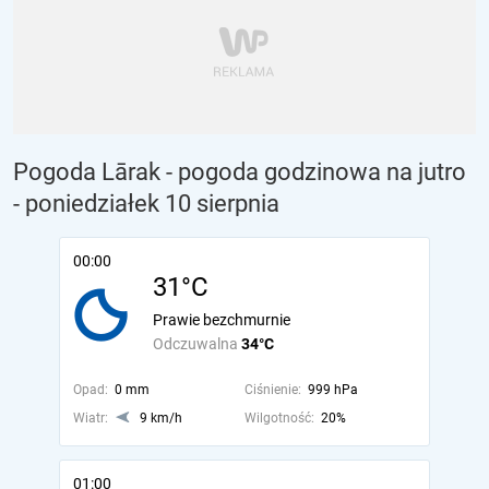
Pogoda Lārak - pogoda godzinowa na jutro
- poniedziałek 10 sierpnia
00:00
31°C
Prawie bezchmurnie
Odczuwalna
34°C
Opad:
0 mm
Ciśnienie:
999 hPa
Wiatr:
9 km/h
Wilgotność:
20%
01:00