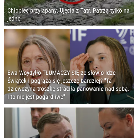
Chłopiec przyłapany. Ujęcia z Tatr. Patrzą tylko na
jedno
Ewa Woydyłło TŁUMACZY SIĘ ze słów o Idze
Świątek i pogrąża się jeszcze bardziej? "Ta
dziewczyna troszkę straciła panowanie nad sobą.
I to nie jest pogardliwe"