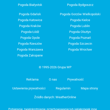
Pogoda Białystok
Pogoda Bydgoszcz
Pogoda Gdańsk
Pogoda Gorzów Wielkopolski
Pogoda Katowice
Pogoda Kielce
Pogoda Kraków
Pogoda Lublin
Pogoda Łódź
Pogoda Olsztyn
Pogoda Opole
Pogoda Poznań
Pogoda Rzeszów
Pogoda Szczecin
Pogoda Warszawa
Pogoda Wrocław
Pogoda Zakopane
© 1995-2026 Grupa WP
Reklama
O nas
Prywatność
Ustawienia prywatności
Regulamin
Mapa strony
Źródło danych: WeatherOnline
Pobieranie, zwielokrotnianie, przechowywanie lub jakiekolwiek inne