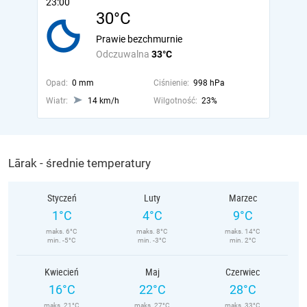
23:00
30°C
Prawie bezchmurnie
Odczuwalna
33°C
Opad:
0 mm
Ciśnienie:
998 hPa
Wiatr:
14 km/h
Wilgotność:
23%
Lārak - średnie temperatury
Styczeń
Luty
Marzec
1°C
4°C
9°C
maks. 6°C
maks. 8°C
maks. 14°C
min. -5°C
min. -3°C
min. 2°C
Kwiecień
Maj
Czerwiec
16°C
22°C
28°C
maks. 21°C
maks. 27°C
maks. 33°C