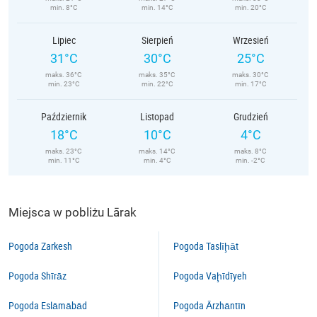
min. 8°C
min. 14°C
min. 20°C
Lipiec
Sierpień
Wrzesień
31°C
30°C
25°C
maks. 36°C
maks. 35°C
maks. 30°C
min. 23°C
min. 22°C
min. 17°C
Październik
Listopad
Grudzień
18°C
10°C
4°C
maks. 23°C
maks. 14°C
maks. 8°C
min. 11°C
min. 4°C
min. -2°C
Miejsca w pobliżu Lārak
Pogoda Zarkesh
Pogoda Taslīḩāt
Pogoda Shīrāz
Pogoda Vaḩīdīyeh
Pogoda Eslāmābād
Pogoda Ārzhāntīn