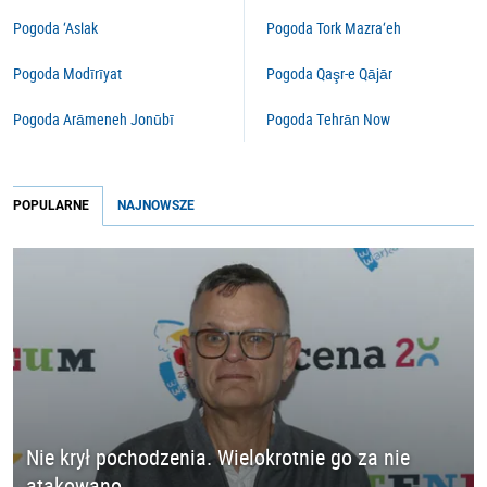
Pogoda ‘Aslak
Pogoda Tork Mazra‘eh
Pogoda Modīrīyat
Pogoda Qaşr-e Qājār
Pogoda Arāmeneh Jonūbī
Pogoda Tehrān Now
POPULARNE
NAJNOWSZE
Nie krył pochodzenia. Wielokrotnie go za nie
atakowano