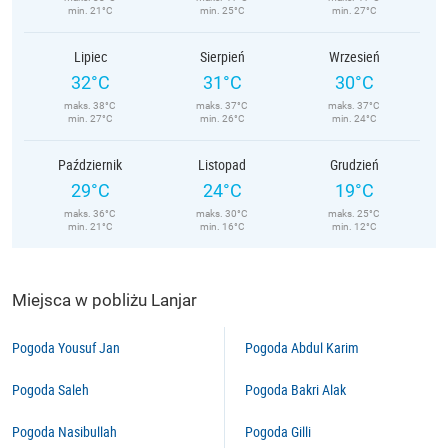
min. 21°C
min. 25°C
min. 27°C
Lipiec
Sierpień
Wrzesień
32°C
31°C
30°C
maks. 38°C
maks. 37°C
maks. 37°C
min. 27°C
min. 26°C
min. 24°C
Październik
Listopad
Grudzień
29°C
24°C
19°C
maks. 36°C
maks. 30°C
maks. 25°C
min. 21°C
min. 16°C
min. 12°C
Miejsca w pobliżu Lanjar
Pogoda Yousuf Jan
Pogoda Abdul Karim
Pogoda Saleh
Pogoda Bakri Alak
Pogoda Nasibullah
Pogoda Gilli