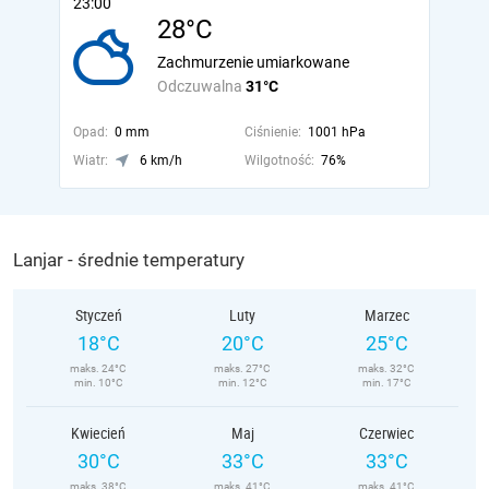
23:00
28°C
Zachmurzenie umiarkowane
Odczuwalna
31°C
Opad:
0 mm
Ciśnienie:
1001 hPa
Wiatr:
6 km/h
Wilgotność:
76%
Lanjar - średnie temperatury
Styczeń
Luty
Marzec
18°C
20°C
25°C
maks. 24°C
maks. 27°C
maks. 32°C
min. 10°C
min. 12°C
min. 17°C
Kwiecień
Maj
Czerwiec
30°C
33°C
33°C
maks. 38°C
maks. 41°C
maks. 41°C