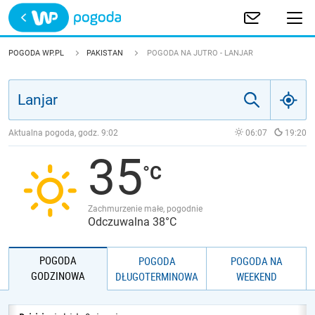
Trwa ładowanie
POLSKA
POGODA WP.PL
PAKISTAN
POGODA NA JUTRO - LANJAR
EUROPA
ŚWIAT
Aktualna pogoda, godz.
9:02
06:07
19:20
35
JAKOŚĆ POWIETRZA
Zachmurzenie małe, pogodnie
Odczuwalna 38°C
POGODA
POGODA
POGODA NA
GODZINOWA
DŁUGOTERMINOWA
WEEKEND