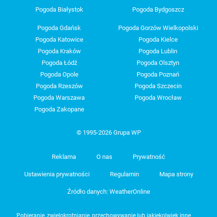
Pogoda Białystok
Pogoda Bydgoszcz
Pogoda Gdańsk
Pogoda Gorzów Wielkopolski
Pogoda Katowice
Pogoda Kielce
Pogoda Kraków
Pogoda Lublin
Pogoda Łódź
Pogoda Olsztyn
Pogoda Opole
Pogoda Poznań
Pogoda Rzeszów
Pogoda Szczecin
Pogoda Warszawa
Pogoda Wrocław
Pogoda Zakopane
© 1995-2026 Grupa WP
Reklama
O nas
Prywatność
Ustawienia prywatności
Regulamin
Mapa strony
Źródło danych: WeatherOnline
Pobieranie, zwielokrotnianie, przechowywanie lub jakiekolwiek inne