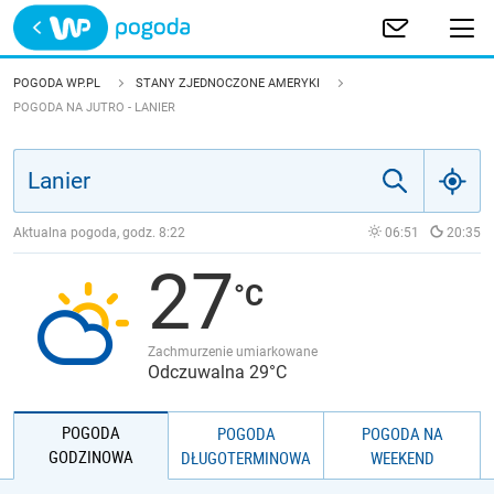
Trwa ładowanie
POLSKA
POGODA WP.PL
STANY ZJEDNOCZONE AMERYKI
POGODA NA JUTRO - LANIER
EUROPA
ŚWIAT
Aktualna pogoda, godz.
8:22
06:51
20:35
JAKOŚĆ POWIETRZA
27
Zachmurzenie umiarkowane
Odczuwalna 29°C
POGODA
POGODA
POGODA NA
GODZINOWA
DŁUGOTERMINOWA
WEEKEND