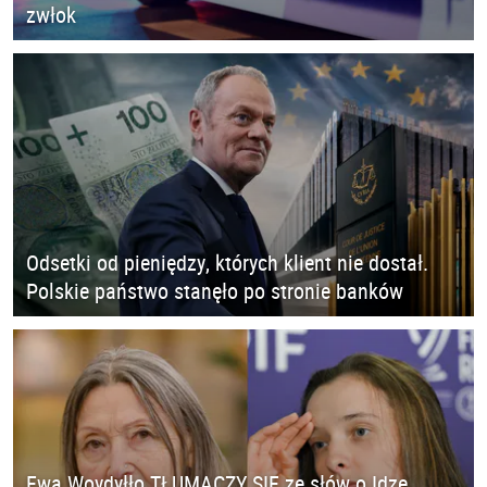
zwłok
Odsetki od pieniędzy, których klient nie dostał.
Polskie państwo stanęło po stronie banków
Ewa Woydyłło TŁUMACZY SIĘ ze słów o Idze