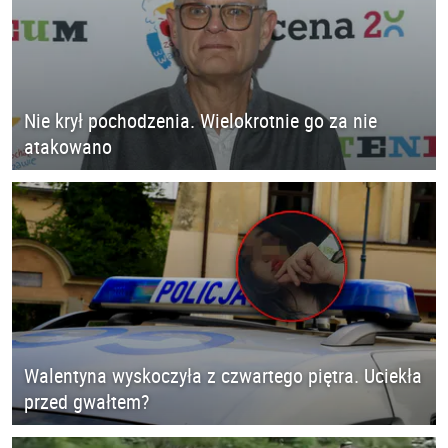
Nie krył pochodzenia. Wielokrotnie go za nie
atakowano
Walentyna wyskoczyła z czwartego piętra. Uciekła
przed gwałtem?