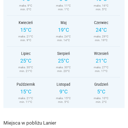
maks. 9°C
maks. 11°C
maks. 16°C
min. 0°C
min. 1°C
min. 5°C
Kwiecień
Maj
Czerwiec
15°C
19°C
24°C
maks. 21°C
maks. 24°C
maks. 29°C
min. 9°C
min. 14°C
min. 19°C
Lipiec
Sierpień
Wrzesień
25°C
25°C
21°C
maks. 30°C
maks. 30°C
maks. 27°C
min. 21°C
min. 20°C
min. 17°C
Październik
Listopad
Grudzień
15°C
9°C
5°C
maks. 21°C
maks. 15°C
maks. 10°C
min. 11°C
min. 5°C
min. 2°C
Miejsca w pobliżu Lanier