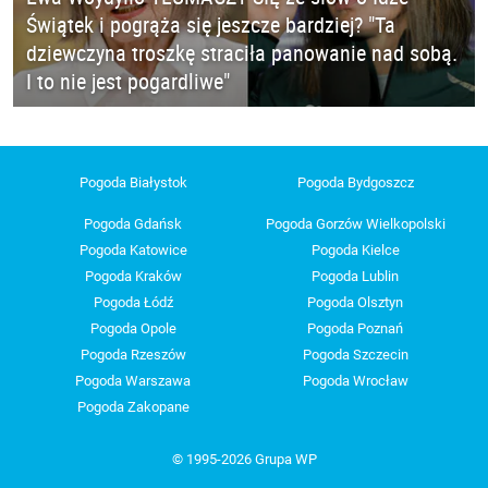
Świątek i pogrąża się jeszcze bardziej? "Ta
dziewczyna troszkę straciła panowanie nad sobą.
I to nie jest pogardliwe"
Pogoda Białystok
Pogoda Bydgoszcz
Pogoda Gdańsk
Pogoda Gorzów Wielkopolski
Pogoda Katowice
Pogoda Kielce
Pogoda Kraków
Pogoda Lublin
Pogoda Łódź
Pogoda Olsztyn
Pogoda Opole
Pogoda Poznań
Pogoda Rzeszów
Pogoda Szczecin
Pogoda Warszawa
Pogoda Wrocław
Pogoda Zakopane
© 1995-2026 Grupa WP