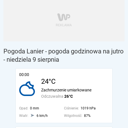
Pogoda Lanier - pogoda godzinowa na jutro
- niedziela 9 sierpnia
00:00
24°C
Zachmurzenie umiarkowane
Odczuwalna
26°C
Opad:
0 mm
Ciśnienie:
1019 hPa
Wiatr:
6 km/h
Wilgotność:
87%