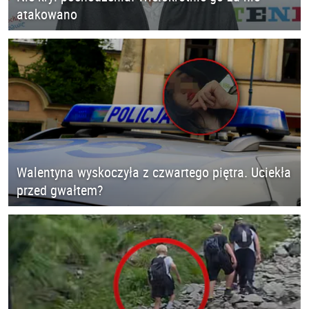
atakowano
Walentyna wyskoczyła z czwartego piętra. Uciekła
przed gwałtem?