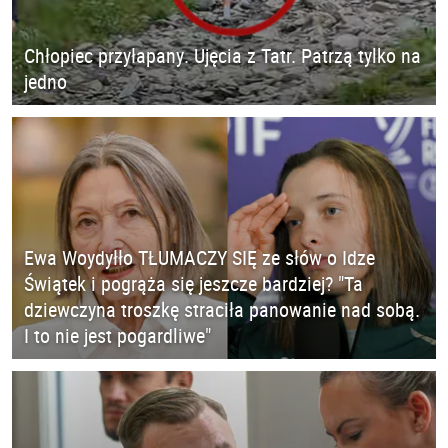
Chłopiec przyłapany. Ujęcia z Tatr. Patrzą tylko na
jedno
Ewa Woydyłło TŁUMACZY SIĘ ze słów o Idze
Świątek i pogrąża się jeszcze bardziej? "Ta
dziewczyna troszkę straciła panowanie nad sobą.
I to nie jest pogardliwe"