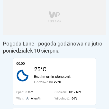
Pogoda Lane - pogoda godzinowa na jutro
-
poniedziałek 10 sierpnia
00:00
25°C
Bezchmurnie, słonecznie
Odczuwalna
27°C
Opad:
0 mm
Ciśnienie:
1017 hPa
Wiatr:
6 km/h
Wilgotność:
64%