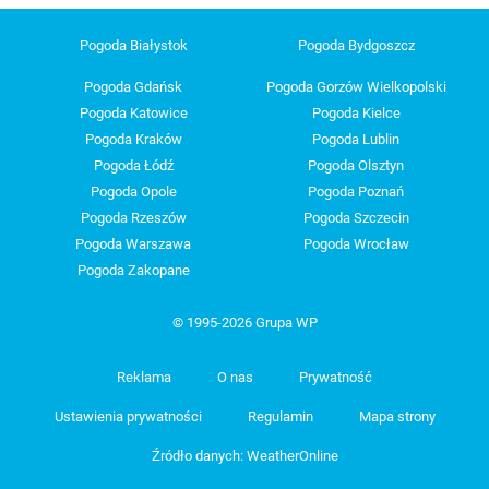
Pogoda Białystok
Pogoda Bydgoszcz
Pogoda Gdańsk
Pogoda Gorzów Wielkopolski
Pogoda Katowice
Pogoda Kielce
Pogoda Kraków
Pogoda Lublin
Pogoda Łódź
Pogoda Olsztyn
Pogoda Opole
Pogoda Poznań
Pogoda Rzeszów
Pogoda Szczecin
Pogoda Warszawa
Pogoda Wrocław
Pogoda Zakopane
© 1995-2026 Grupa WP
Reklama
O nas
Prywatność
Ustawienia prywatności
Regulamin
Mapa strony
Źródło danych: WeatherOnline