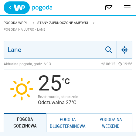
Trwa ładowanie
POLSKA
POGODA WP.PL
STANY ZJEDNOCZONE AMERYKI
POGODA NA JUTRO - LANE
EUROPA
ŚWIAT
Aktualna pogoda, godz.
6:13
06:12
19:56
JAKOŚĆ POWIETRZA
25
Bezchmurnie, słonecznie
Odczuwalna 27°C
POGODA
POGODA
POGODA NA
GODZINOWA
DŁUGOTERMINOWA
WEEKEND