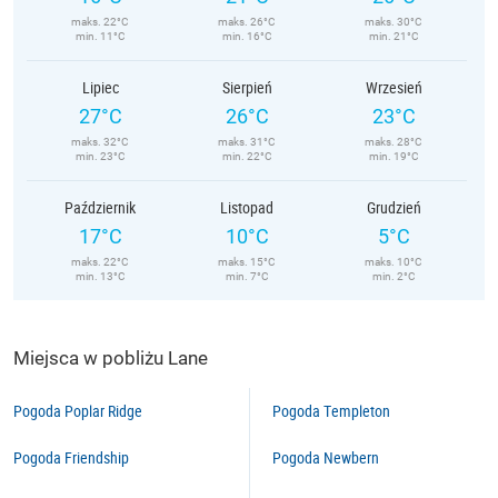
maks. 22°C
maks. 26°C
maks. 30°C
min. 11°C
min. 16°C
min. 21°C
Lipiec
Sierpień
Wrzesień
27°C
26°C
23°C
maks. 32°C
maks. 31°C
maks. 28°C
min. 23°C
min. 22°C
min. 19°C
Październik
Listopad
Grudzień
17°C
10°C
5°C
maks. 22°C
maks. 15°C
maks. 10°C
min. 13°C
min. 7°C
min. 2°C
Miejsca w pobliżu Lane
Pogoda Poplar Ridge
Pogoda Templeton
Pogoda Friendship
Pogoda Newbern