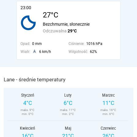
23:00
27°C
Bezchmurnie, słonecznie
Odczuwalna
29°C
Opad:
0 mm
Ciśnienie:
1016 hPa
Wiatr:
6 km/h
Wilgotność:
62%
Lane - średnie temperatury
Styczeń
Luty
Marzec
4°C
6°C
11°C
maks. 9°C
maks. 11°C
maks. 16°C
min. 0°C
min. 2°C
min. 6°C
Kwiecień
Maj
Czerwiec
16°C
21°C
26°C