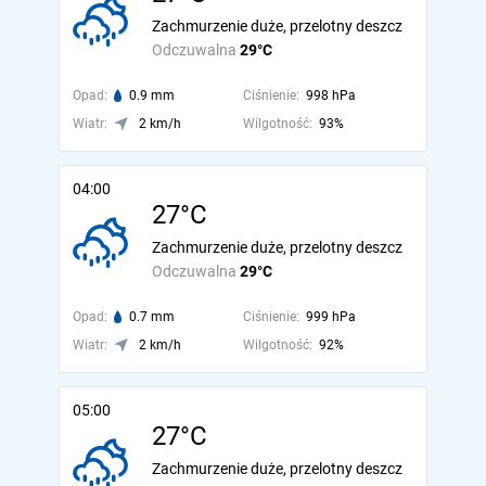
Zachmurzenie duże, przelotny deszcz
Odczuwalna
29°C
Opad:
0.9 mm
Ciśnienie:
998 hPa
Wiatr:
2 km/h
Wilgotność:
93%
04:00
27°C
Zachmurzenie duże, przelotny deszcz
Odczuwalna
29°C
Opad:
0.7 mm
Ciśnienie:
999 hPa
Wiatr:
2 km/h
Wilgotność:
92%
05:00
27°C
Zachmurzenie duże, przelotny deszcz