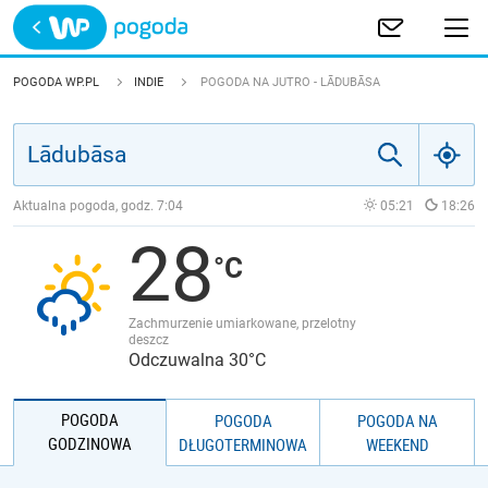
Trwa ładowanie
POLSKA
POGODA WP.PL
INDIE
POGODA NA JUTRO - LĀDUBĀSA
EUROPA
ŚWIAT
Aktualna pogoda, godz.
7:04
05:21
18:26
28
JAKOŚĆ POWIETRZA
Zachmurzenie umiarkowane, przelotny
deszcz
Odczuwalna 30°C
POGODA
POGODA
POGODA NA
GODZINOWA
DŁUGOTERMINOWA
WEEKEND