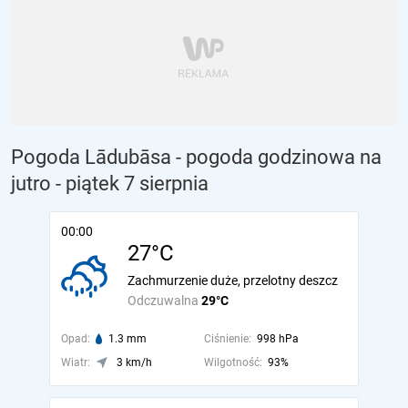
Pogoda Lādubāsa - pogoda godzinowa na
jutro
- piątek 7 sierpnia
00:00
27°C
Zachmurzenie duże, przelotny deszcz
Odczuwalna
29°C
Opad:
1.3 mm
Ciśnienie:
998 hPa
Wiatr:
3 km/h
Wilgotność:
93%