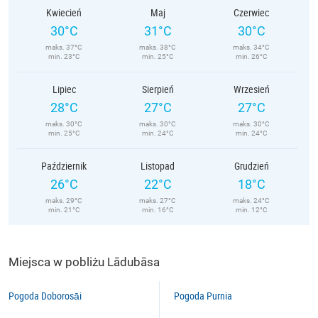
Kwiecień
Maj
Czerwiec
30°C
31°C
30°C
maks. 37°C
maks. 38°C
maks. 34°C
min. 23°C
min. 25°C
min. 26°C
Lipiec
Sierpień
Wrzesień
28°C
27°C
27°C
maks. 30°C
maks. 30°C
maks. 30°C
min. 25°C
min. 24°C
min. 24°C
Październik
Listopad
Grudzień
26°C
22°C
18°C
maks. 29°C
maks. 27°C
maks. 24°C
min. 21°C
min. 16°C
min. 12°C
Miejsca w pobliżu Lādubāsa
Pogoda Doborosāi
Pogoda Purnia