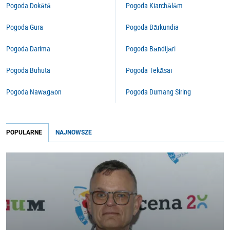
Pogoda Dokātā
Pogoda Kiarchālām
Pogoda Gura
Pogoda Bārkundia
Pogoda Darima
Pogoda Bāndijāri
Pogoda Buhuta
Pogoda Tekāsai
Pogoda Nawāgāon
Pogoda Dumang Siring
POPULARNE
NAJNOWSZE