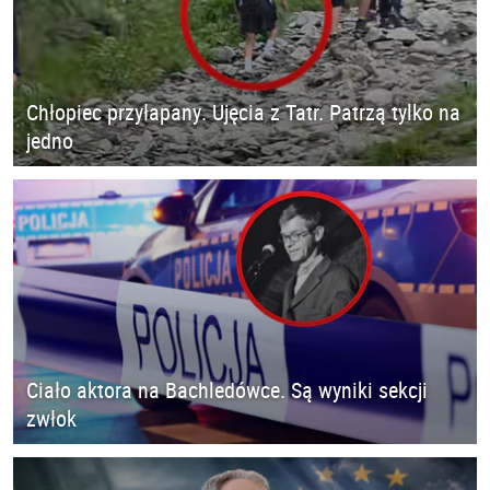
Chłopiec przyłapany. Ujęcia z Tatr. Patrzą tylko na
jedno
Ciało aktora na Bachledówce. Są wyniki sekcji
zwłok