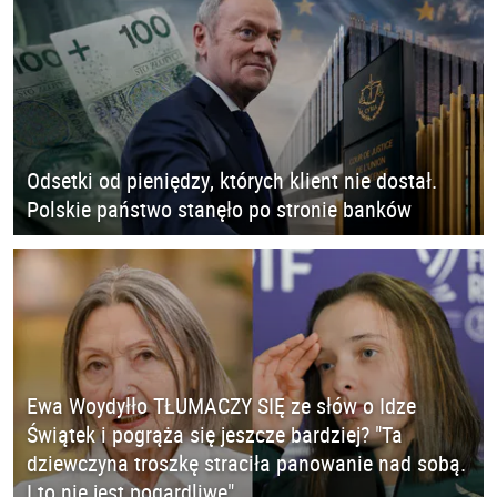
Odsetki od pieniędzy, których klient nie dostał.
Polskie państwo stanęło po stronie banków
Ewa Woydyłło TŁUMACZY SIĘ ze słów o Idze
Świątek i pogrąża się jeszcze bardziej? "Ta
dziewczyna troszkę straciła panowanie nad sobą.
I to nie jest pogardliwe"