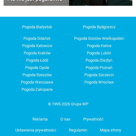
Pogoda Białystok
Pogoda Bydgoszcz
Pogoda Gdańsk
Pogoda Gorzów Wielkopolski
Pogoda Katowice
Pogoda Kielce
Pogoda Kraków
Pogoda Lublin
Pogoda Łódź
Pogoda Olsztyn
Pogoda Opole
Pogoda Poznań
Pogoda Rzeszów
Pogoda Szczecin
Pogoda Warszawa
Pogoda Wrocław
Pogoda Zakopane
© 1995-2026 Grupa WP
Reklama
O nas
Prywatność
Ustawienia prywatności
Regulamin
Mapa strony