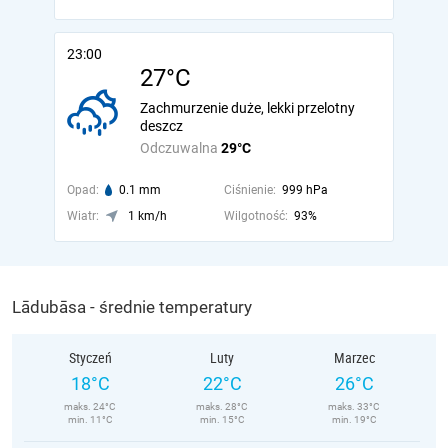
23:00
27°C
Zachmurzenie duże, lekki przelotny
deszcz
Odczuwalna
29°C
Opad:
0.1 mm
Ciśnienie:
999 hPa
Wiatr:
1 km/h
Wilgotność:
93%
Lādubāsa - średnie temperatury
Styczeń
Luty
Marzec
18°C
22°C
26°C
maks. 24°C
maks. 28°C
maks. 33°C
min. 11°C
min. 15°C
min. 19°C