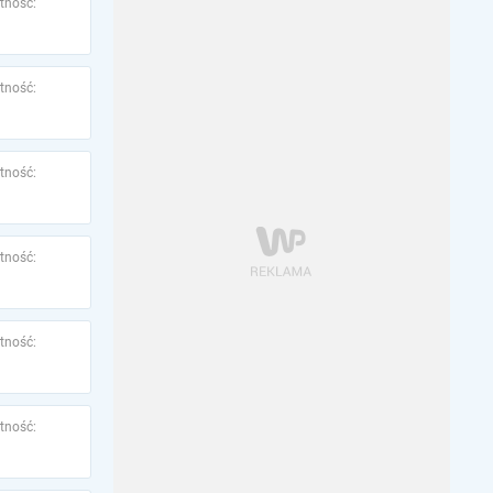
tność:
tność:
tność:
tność:
tność:
tność: