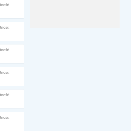
tność:
tność:
tność:
tność:
tność:
tność: