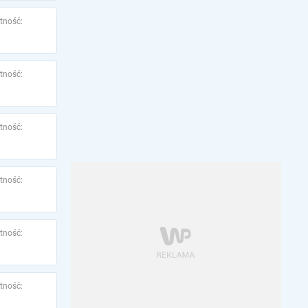
tność:
tność:
tność:
tność:
tność:
tność: