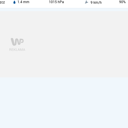
1.4 mm
1015 hPa
90%
zcz
9 km/h