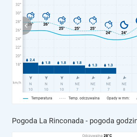
32°
30°
28°
26°
24°
22°
20°
18°
km/h
Temperatura
Temp. odczuwalna
Opady w mm:
Pogoda La Rinconada - pogoda godzin
Odczuwalna
28°C