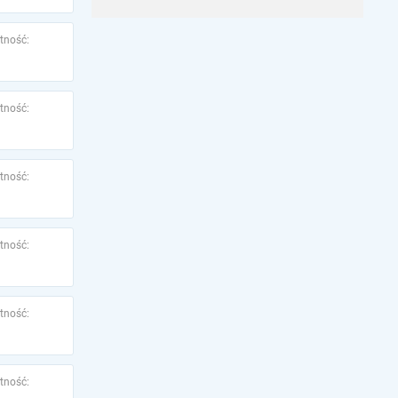
tność:
tność:
tność:
tność:
tność:
tność: