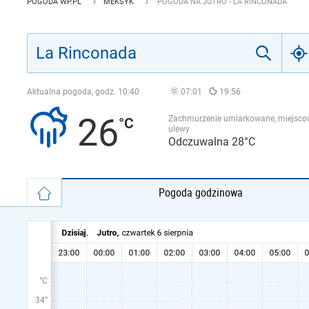
POGODA WP.PL
MEKSYK
POGODA NA JUTRO - LA RINCONADA
Aktualna pogoda, godz.
10:40
07:01
19:56
26
Zachmurzenie umiarkowane, miejsco
ulewy
Odczuwalna 28°C
Pogoda godzinowa
°C
34°